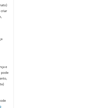
mato)
criar
m,
ça
ença e
so pode
anto,
te)
pode
e