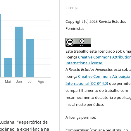
Licença
Copyright (c) 2023 Revista Estudos
Feministas
Este trabalho está licenciado sob um
licença
Creative Commons Attribution
International License
.
A
Revista Estudos Feministas
está sob 
licença
Creative Commons Atribuição 
Internacional (CC BY 4.0)
que permite
compartilhamento do trabalho com
reconhecimento de autoria e publica
inicial neste periódico.
A licença permite:
uciana. “Repertórios de
ogêneo: a experiência na
Compartilhar (copiar e redistribuir o