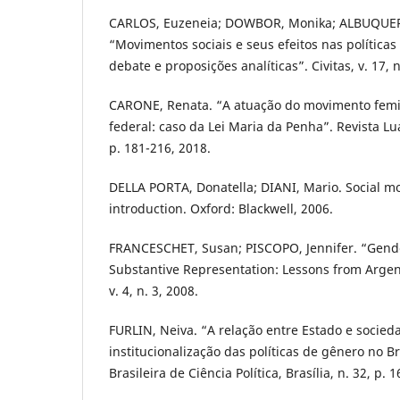
CARLOS, Euzeneia; DOWBOR, Monika; ALBUQUER
“Movimentos sociais e seus efeitos nas políticas
debate e proposições analíticas”. Civitas, v. 17, n
CARONE, Renata. “A atuação do movimento femin
federal: caso da Lei Maria da Penha”. Revista Lu
p. 181-216, 2018.
DELLA PORTA, Donatella; DIANI, Mario. Social m
introduction. Oxford: Blackwell, 2006.
FRANCESCHET, Susan; PISCOPO, Jennifer. “Gen
Substantive Representation: Lessons from Argent
v. 4, n. 3, 2008.
FURLIN, Neiva. “A relação entre Estado e socie
institucionalização das políticas de gênero no Bra
Brasileira de Ciência Política, Brasília, n. 32, p. 