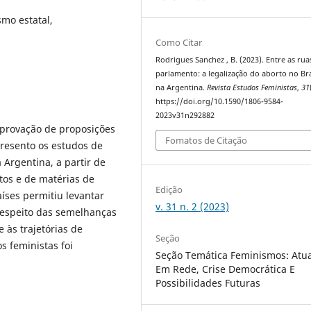
mo estatal,
Como Citar
Rodrigues Sanchez , B. (2023). Entre as rua
parlamento: a legalização do aborto no Bra
na Argentina.
Revista Estudos Feministas
,
31
https://doi.org/10.1590/1806-9584-
2023v31n292882
provação de proposições
Fomatos de Citação
presento os estudos de
 Argentina, a partir de
tos e de matérias de
Edição
aíses permitiu levantar
v. 31 n. 2 (2023)
 despeito das semelhanças
 às trajetórias de
Seção
s feministas foi
Seção Temática Feminismos: Atu
Em Rede, Crise Democrática E
Possibilidades Futuras