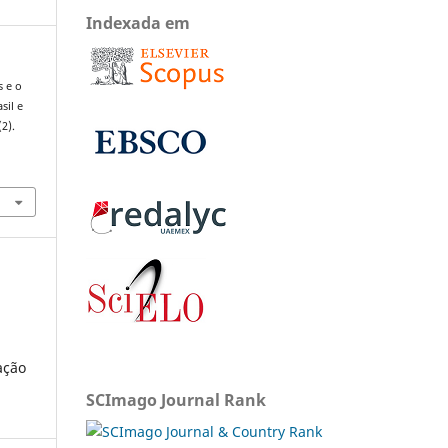
Indexada em
s e o
sil e
(2).
ação
SCImago Journal Rank