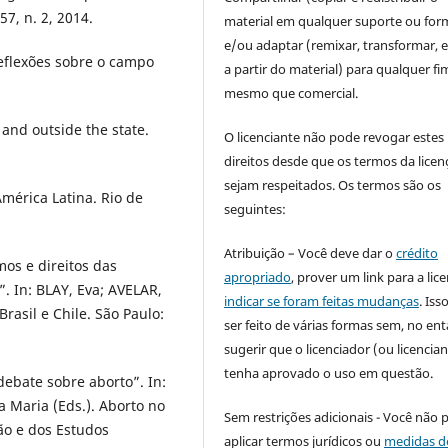
57, n. 2, 2014.
material em qualquer suporte ou for
e/ou adaptar (remixar, transformar, e 
reflexões sobre o campo
a partir do material) para qualquer fi
mesmo que comercial.
nd outside the state.
O licenciante não pode revogar estes
direitos desde que os termos da licen
sejam respeitados. Os termos são os
mérica Latina. Rio de
seguintes:
Atribuição – Você deve dar o
crédito
os e direitos das
apropriado
, prover um link para a lic
”. In: BLAY, Eva; AVELAR,
indicar se foram feitas mudanças
. Is
rasil e Chile. São Paulo:
ser feito de várias formas sem, no ent
sugerir que o licenciador (ou licencian
tenha aprovado o uso em questão.
ebate sobre aborto”. In:
 Maria (Eds.). Aborto no
Sem restrições adicionais - Você não 
ão e dos Estudos
aplicar termos jurídicos ou
medidas d