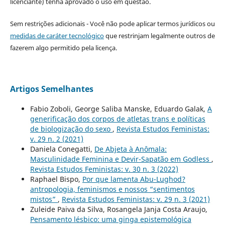
licenciante) tenha aprovado o uso em questão.
Sem restrições adicionais - Você não pode aplicar termos jurídicos ou
medidas de caráter tecnológico
que restrinjam legalmente outros de
fazerem algo permitido pela licença.
Artigos Semelhantes
Fabio Zoboli, George Saliba Manske, Eduardo Galak,
A
generificação dos corpos de atletas trans e políticas
de biologização do sexo
,
Revista Estudos Feministas:
v. 29 n. 2 (2021)
Daniela Conegatti,
De Abjeta à Anômala:
Masculinidade Feminina e Devir-Sapatão em Godless
,
Revista Estudos Feministas: v. 30 n. 3 (2022)
Raphael Bispo,
Por que lamenta Abu-Lughod?
antropologia, feminismos e nossos “sentimentos
mistos”
,
Revista Estudos Feministas: v. 29 n. 3 (2021)
Zuleide Paiva da Silva, Rosangela Janja Costa Araujo,
Pensamento lésbico: uma ginga epistemológica