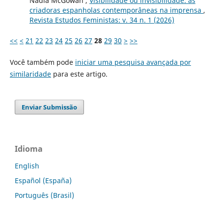
Nadia McGowan ,
Visibilidade ou invisibilidade: as
criadoras espanholas contemporâneas na imprensa
,
Revista Estudos Feministas: v. 34 n. 1 (2026)
<<
<
21
22
23
24
25
26
27
28
29
30
>
>>
Você também pode
iniciar uma pesquisa avançada por
similaridade
para este artigo.
Enviar Submissão
Idioma
English
Español (España)
Português (Brasil)