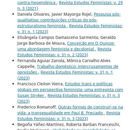
contra-hegemônica
,
Revista Estudos Feministas: v. 29
n. 3 (2021)
Daniela Olivares, Javier Mayorga Rojel,
Pesquisa pós-
qualitativa: contribuições críticas do pós-
estruturalismo feminista
,
Revista Estudos Feministas:
v. 31 n. 1 (2023)
Elisângela Campos Damasceno Sarmento, Geraldo
Jorge Barbosa de Moura,
Conceição em O Quinze:
uma abordagem feminista e decolonial
,
Revista
Estudos Feministas: v. 31 n. 2 (2023)
Fernanda Aguiar Zanola, Mônica Carvalho Alves
Cappelle,
Trabalho doméstico: intercruzamentos de
opressões
,
Revista Estudos Feministas: v. 31 n. 1
(2023)
Francisco Cleiton Vieira,
Estudos trans e políticas
globais em perspectiva feminista: uma entrevista com
Susan Stryker
,
Revista Estudos Feministas: v. 31 n. 3
(2023)
Frederico Romanoff,
Outras formas de construir-se na
vida: a transexualidade em Paul B. Preciado
,
Revista
Estudos Feministas: v. 31 n. 3 (2023)
Begoña Yáñez-Martínez, Roberta Barban Franceschi,