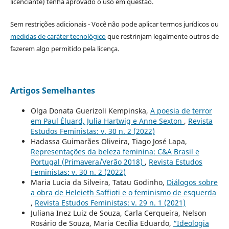
licenciante) tenha aprovado o uso em questão.
Sem restrições adicionais - Você não pode aplicar termos jurídicos ou
medidas de caráter tecnológico
que restrinjam legalmente outros de
fazerem algo permitido pela licença.
Artigos Semelhantes
Olga Donata Guerizoli Kempinska,
A poesia de terror
em Paul Éluard, Julia Hartwig e Anne Sexton
,
Revista
Estudos Feministas: v. 30 n. 2 (2022)
Hadassa Guimarães Oliveira, Tiago José Lapa,
Representações da beleza feminina: C&A Brasil e
Portugal (Primavera/Verão 2018)
,
Revista Estudos
Feministas: v. 30 n. 2 (2022)
Maria Lucia da Silveira, Tatau Godinho,
Diálogos sobre
a obra de Heleieth Saffioti e o feminismo de esquerda
,
Revista Estudos Feministas: v. 29 n. 1 (2021)
Juliana Inez Luiz de Souza, Carla Cerqueira, Nelson
Rosário de Souza, Maria Cecília Eduardo,
“Ideologia