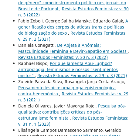
de gênero” como instrumento político nos jornais do
Brasil e de Portugal
,
Revista Estudos Feministas: v. 30
n. 3 (2022)
Fabio Zoboli, George Saliba Manske, Eduardo Galak,
A
generificação dos corpos de atletas trans e políticas
de biologização do sexo
,
Revista Estudos Feministas:
v. 29 n. 2 (2021)
Daniela Conegatti,
De Abjeta à Anômala:
Masculinidade Feminina e Devir-Sapatão em Godless
,
Revista Estudos Feministas: v. 30 n. 3 (2022)
Raphael Bispo,
Por que lamenta Abu-Lughod?
antropologia, feminismos e nossos “sentimentos
mistos”
,
Revista Estudos Feministas: v. 29 n. 3 (2021)
Zuleide Paiva da Silva, Rosangela Janja Costa Araujo,
Pensamento lésbico: uma ginga epistemológica
contra-hegemônica
,
Revista Estudos Feministas: v. 29
n. 3 (2021)
Daniela Olivares, Javier Mayorga Rojel,
Pesquisa pós-
qualitativa: contribuições críticas do pós-
estruturalismo feminista
,
Revista Estudos Feministas:
v. 31 n. 1 (2023)
Elisângela Campos Damasceno Sarmento, Geraldo