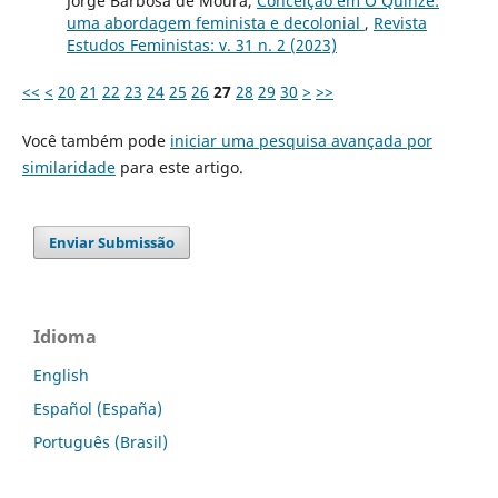
Jorge Barbosa de Moura,
Conceição em O Quinze:
uma abordagem feminista e decolonial
,
Revista
Estudos Feministas: v. 31 n. 2 (2023)
<<
<
20
21
22
23
24
25
26
27
28
29
30
>
>>
Você também pode
iniciar uma pesquisa avançada por
similaridade
para este artigo.
Enviar Submissão
Idioma
English
Español (España)
Português (Brasil)