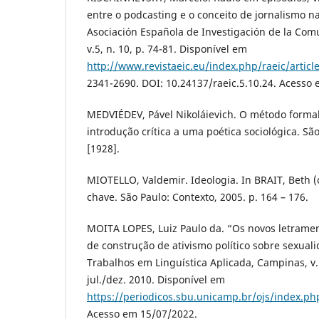
entre o podcasting e o conceito de jornalismo nar
Asociación Española de Investigación de la Comu
v.5, n. 10, p. 74-81. Disponível em
http://www.revistaeic.eu/index.php/raeic/articl
2341-2690. DOI: 10.24137/raeic.5.10.24. Acesso 
MEDVIÉDEV, Pável Nikoláievich. O método formal 
introdução crítica a uma poética sociológica. Sã
[1928].
MIOTELLO, Valdemir. Ideologia. In BRAIT, Beth (o
chave. São Paulo: Contexto, 2005. p. 164 – 176.
MOITA LOPES, Luiz Paulo da. “Os novos letramen
de construção de ativismo político sobre sexual
Trabalhos em Linguística Aplicada, Campinas, v. 
jul./dez. 2010. Disponível em
https://periodicos.sbu.unicamp.br/ojs/index.ph
Acesso em 15/07/2022.