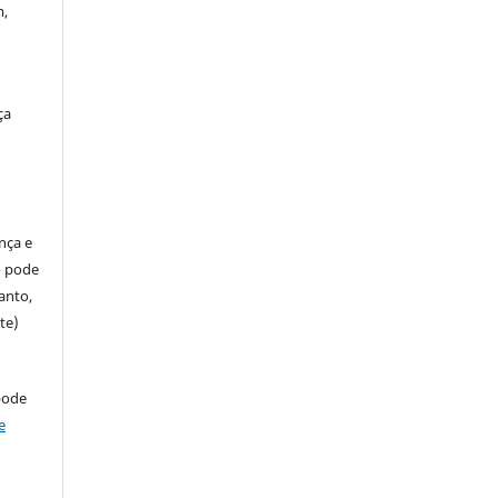
m,
ça
ença e
so pode
anto,
te)
pode
e