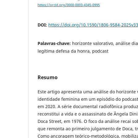
https://orcid.org/0000-0003-4345-0995
DOI:
https://doi.org/10.1590/1806-9584-2025v3
Palavras-chave:
horizonte valorativo, análise di
legítima defesa da honra, podcast
Resumo
Este artigo apresenta uma análise do horizonte v
identidade feminina em um episódio do podcas
em 2020. A série documental radiofônica produ
reconstitui a vida e o assassinato de Ângela Di
Doca Street, em 1976. O foco da análise recai s
que remonta ao primeiro julgamento de Doca, tr
Como ancoragem teórico-metodológica, mobiliz