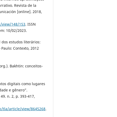
rativo. Revista de la
nicación [online]. 2018,
e/view/148/153
. ISSN
em: 10/02/2023.
dos estudos literários:
o Paulo: Contexto, 2012
rg.). Bakhtin: conceitos-
tos digitais como lugares
idade e gênero”.
49. n. 2, p. 393-417,
p/tla/article/view/8645268
.