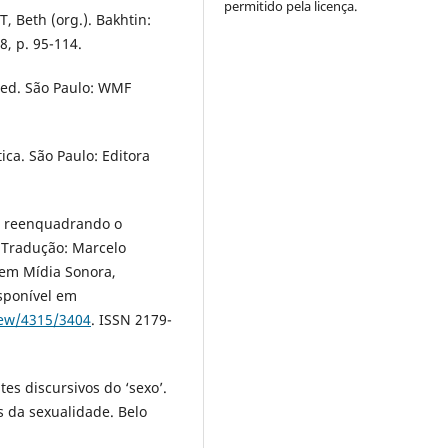
permitido pela licença.
, Beth (org.). Bakhtin:
8, p. 95-114.
. ed. São Paulo: WMF
ica. São Paulo: Editora
g: reenquadrando o
 Tradução: Marcelo
 em Mídia Sonora,
isponível em
view/4315/3404
. ISSN 2179-
es discursivos do ‘sexo’.
 da sexualidade. Belo