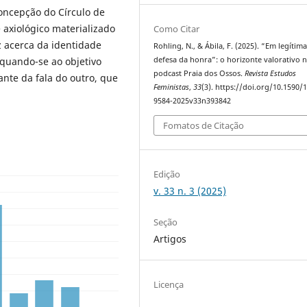
concepção do Círculo de
 axiológico materializado
Como Citar
 acerca da identidade
Rohling, N., & Ábila, F. (2025). “Em legítim
equando-se ao objetivo
defesa da honra”: o horizonte valorativo 
podcast Praia dos Ossos.
Revista Estudos
ante da fala do outro, que
Feministas
,
33
(3). https://doi.org/10.1590/
9584-2025v33n393842
Fomatos de Citação
Edição
v. 33 n. 3 (2025)
Seção
Artigos
Licença