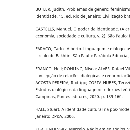
BUTLER, Judith. Problemas de gênero: feminism
identidade. 15. ed. Rio de Janeiro: Civilização bra
CASTELLS, Manuel. O poder da identidade. (A er
economia, sociedade e cultura, v. 2). São Paulo: 
FARACO, Carlos Alberto. Linguagem e diálogo: as
círculo de Bakhtin. São Paulo: Parábola Editorial,
FRANCO, Neil; ROHLING, Nívea; ALVES, Rafael Vit
concepção de relações dialógicas e reenunciação
ACOSTA PEREIRA, Rodrigo; COSTA-HUBES, Terezi
Estudos dialógicos da linguagem: reflexões teór
Campinas, Pontes editores, 2020. p. 139-160.
HALL, Stuart. A identidade cultural na pós-mode
Janeiro: DP&A, 2006.
KISCHINHEVSKY, Marcelo. Rádio em episódios, vi