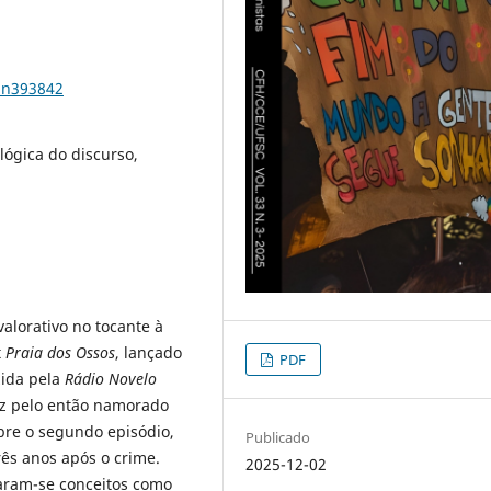
3n393842
alógica do discurso,
alorativo no tocante à
t
Praia dos Ossos
, lançado
PDF
zida pela
Rádio Novelo
niz pelo então namorado
obre o segundo episódio,
Publicado
ês anos após o crime.
2025-12-02
aram-se conceitos como