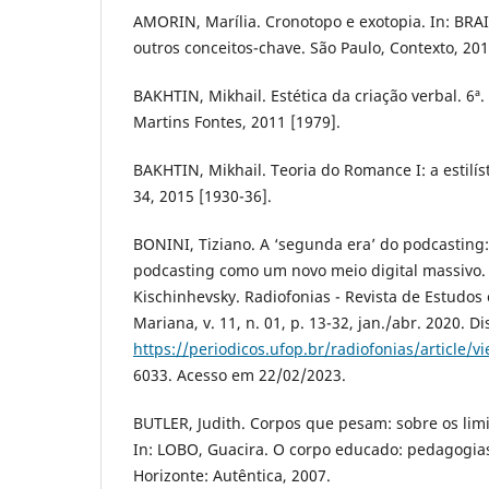
AMORIN, Marília. Cronotopo e exotopia. In: BRAIT
outros conceitos-chave. São Paulo, Contexto, 201
BAKHTIN, Mikhail. Estética da criação verbal. 6ª
Martins Fontes, 2011 [1979].
BAKHTIN, Mikhail. Teoria do Romance I: a estilíst
34, 2015 [1930-36].
BONINI, Tiziano. A ‘segunda era’ do podcastin
podcasting como um novo meio digital massivo.
Kischinhevsky. Radiofonias - Revista de Estudos
Mariana, v. 11, n. 01, p. 13-32, jan./abr. 2020. D
https://periodicos.ufop.br/radiofonias/article/
6033. Acesso em 22/02/2023.
BUTLER, Judith. Corpos que pesam: sobre os limit
In: LOBO, Guacira. O corpo educado: pedagogias
Horizonte: Autêntica, 2007.