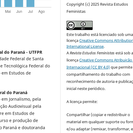
Copyright (c) 2025 Revista Estudos
Feministas
Este trabalho está licenciado sob um
licença
Creative Commons Attribution
International License
.
al do Paraná - UTFPR
A
Revista Estudos Feministas
está sob 
idade Federal de Santa
licença
Creative Commons Atribuição 
de Tecnológica Federal do
Internacional (CC BY 4.0)
que permite
o em Estudos de
compartilhamento do trabalho com
reconhecimento de autoria e publica
inicial neste periódico.
ral do Paraná
 em Jornalismo, pela
A licença permite:
ação Audiovisual pela
tre em Estudos de
Compartilhar (copiar e redistribuir o
curso e produção de
material em qualquer suporte ou for
do Paraná e doutoranda
e/ou adaptar (remixar, transformar, e 