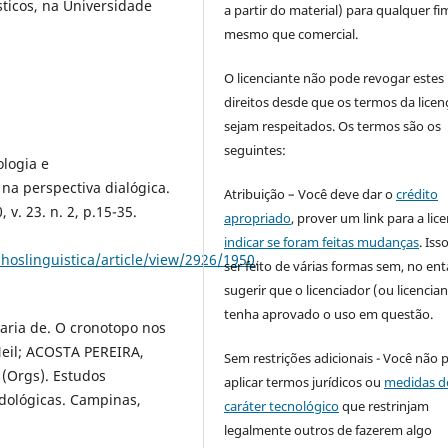
ticos, na Universidade
a partir do material) para qualquer fi
mesmo que comercial.
O licenciante não pode revogar estes
direitos desde que os termos da licen
sejam respeitados. Os termos são os
seguintes:
logia e
 na perspectiva dialógica.
Atribuição – Você deve dar o
crédito
v. 23. n. 2, p.15-35.
apropriado
, prover um link para a lic
indicar se foram feitas mudanças
. Is
hoslinguistica/article/view/2926/1950
.
ser feito de várias formas sem, no ent
sugerir que o licenciador (ou licencian
tenha aprovado o uso em questão.
ria de. O cronotopo nos
Neil; ACOSTA PEREIRA,
Sem restrições adicionais - Você não 
(Orgs). Estudos
aplicar termos jurídicos ou
medidas d
odológicas. Campinas,
caráter tecnológico
que restrinjam
legalmente outros de fazerem algo