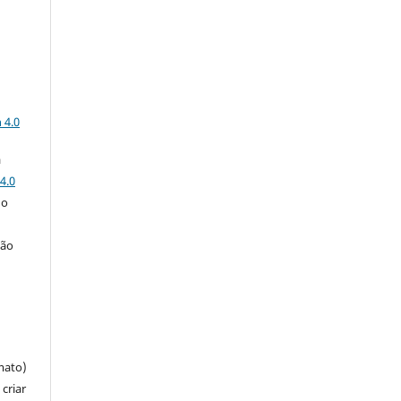
a
 4.0
a
4.0
 o
ção
mato)
criar