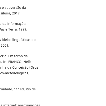
o e subversão da
sileira, 2017.
a da informação:
Paz e Terra, 1999.
 ideias linguísticas do
 2009.
ória. Em torno da
. In: FRANCO, Neil;
nha da Conceição (Orgs).
ico-metodológicas.
rnidade. 11ª ed. Rio de
a internet: aproximações