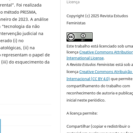
Licença
rental”. Foi realizada
 do método PRISMA,
Copyright (c) 2025 Revista Estudos
neiro de 2023. A análise
Feministas
 “tecnologia da não
ntervenção judicial na
erado (i) no
Este trabalho está licenciado sob um
ológicas, (ii) na
licença
Creative Commons Attribution
o representam o papel de
International License
.
 (iii) do esquecimento da
A
Revista Estudos Feministas
está sob 
licença
Creative Commons Atribuição 
Internacional (CC BY 4.0)
que permite
compartilhamento do trabalho com
reconhecimento de autoria e publica
inicial neste periódico.
A licença permite:
Compartilhar (copiar e redistribuir o