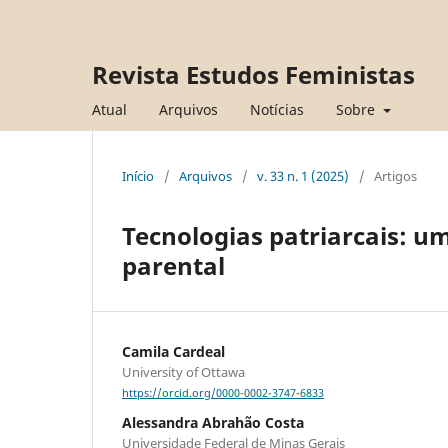
Revista Estudos Feministas
Atual
Arquivos
Notícias
Sobre
Início
/
Arquivos
/
v. 33 n. 1 (2025)
/
Artigos
Tecnologias patriarcais: u
parental
Camila Cardeal
University of Ottawa
https://orcid.org/0000-0002-3747-6833
Alessandra Abrahão Costa
Universidade Federal de Minas Gerais