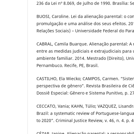
236 da Lei nº 8.069, de julho de 1990. Brasília: 
BUOSI, Caroline. Lei da alienação parental: o co
promulgação e uma análise dos seus efeitos. 20
Relações Sociais) – Universidade Federal do Paran
CABRAL, Camila Buarque. Alienação parental: A 
entre as medidas judiciais e extrajudiciais para
ambiente familiar. 2014. Mestrado (Direito), Un
Pernambuco. Recife, PE, Brasil.
CASTILHO, Ela Wiecko; CAMPOS, Carmen. “Sistema
perspectiva de gênero”. Revista Brasileira de Ciê
Dossiê Especial: Gênero e Sistema Punitivo, p. 2
CECCATO, Vania; KAHN, Túlio; VAZQUEZ, Lisandra.
Brazil: a systematic review of Portuguese-langu
to 2020”. Criminal Justice Review, v. 46, n. 4. p. 
CÉZAR, Janine. Alienação parental: a responsabi