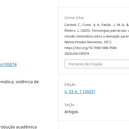
Como Citar
Cardeal, C., Costa , A. A., Falcão , L. M. A., &
Ribeiro, L. (2025). Tecnologias patriarcais:
revisão sistemática sobre a alienação paren
Revista Estudos Feministas
,
33
(1).
https://doi.org/10.1590/1806-9584-
2025v33n195074
Fomatos de Citação
3n195074
emática, violência de
Edição
v. 33 n. 1 (2025)
Seção
Artigos
produção acadêmica