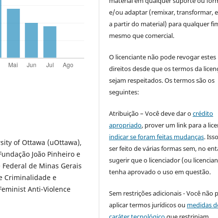
material em qualquer suporte ou for
e/ou adaptar (remixar, transformar, e 
a partir do material) para qualquer fi
mesmo que comercial.
O licenciante não pode revogar estes
direitos desde que os termos da licen
sejam respeitados. Os termos são os
seguintes:
Atribuição – Você deve dar o
crédito
apropriado
, prover um link para a lic
indicar se foram feitas mudanças
. Is
sity of Ottawa (uOttawa),
ser feito de várias formas sem, no ent
Fundação João Pinheiro e
sugerir que o licenciador (ou licencian
 Federal de Minas Gerais
tenha aprovado o uso em questão.
e Criminalidade e
eminist Anti-Violence
Sem restrições adicionais - Você não 
aplicar termos jurídicos ou
medidas d
caráter tecnológico
que restrinjam