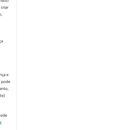
mato)
criar
m,
ça
ença e
so pode
anto,
te)
pode
e