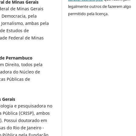
al de Minas Gerais
legalmente outros de fazerem algo
deral de Minas Gerais
permitido pela licença.
e Democracia, pela
 Jornalismo, ambas pela
 de Estudos de
dade Federal de Minas
l de Pernambuco
 Direito, todos pela
sadora do Núcleo de
cas Públicas de
 Gerais
iologia e pesquisadora no
a Pública (CRISP), ambos
). Possui doutorado em
sas do Rio de Janeiro -
 Pública pela Fundação