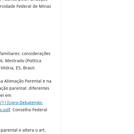
ersidade Federal de Minas
afamiliares: considerações
6. Mestrado (Política
itória, ES, Brasil.
 Alienação Parental e na
ção parental: diferentes
vel em
9/11/Livro-Debatendo-
s.pdf
. Conselho Federal
arental e altera o art.