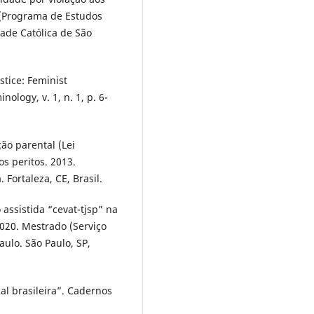
o (Programa de Estudos
dade Católica de São
tice: Feminist
nology, v. 1, n. 1, p. 6-
ão parental (Lei
s peritos. 2013.
 Fortaleza, CE, Brasil.
assistida “cevat-tjsp” na
2020. Mestrado (Serviço
aulo. São Paulo, SP,
al brasileira”. Cadernos