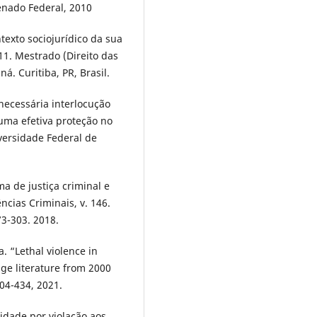
Senado Federal, 2010
ntexto sociojurídico da sua
11. Mestrado (Direito das
á. Curitiba, PR, Brasil.
necessária interlocução
 uma efetiva proteção no
iversidade Federal de
 de justiça criminal e
ncias Criminais, v. 146.
73-303. 2018.
 “Lethal violence in
age literature from 2000
404-434, 2021.
lidade por violação aos