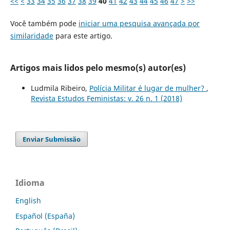
<<
<
33
34
35
36
37
38
39
40
41
42
43
44
45
46
47
>
>>
Você também pode
iniciar uma pesquisa avançada por
similaridade
para este artigo.
Artigos mais lidos pelo mesmo(s) autor(es)
Ludmila Ribeiro,
Polícia Militar é lugar de mulher?
,
Revista Estudos Feministas: v. 26 n. 1 (2018)
Enviar Submissão
Idioma
English
Español (España)