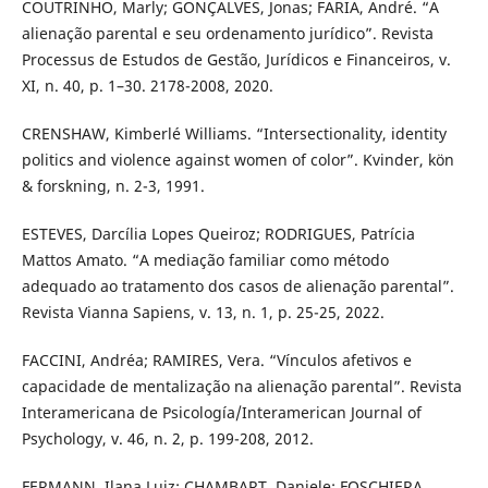
COUTRINHO, Marly; GONÇALVES, Jonas; FARIA, André. “A
alienação parental e seu ordenamento jurídico”. Revista
Processus de Estudos de Gestão, Jurídicos e Financeiros, v.
XI, n. 40, p. 1–30. 2178-2008, 2020.
CRENSHAW, Kimberlé Williams. “Intersectionality, identity
politics and violence against women of color”. Kvinder, kön
& forskning, n. 2-3, 1991.
ESTEVES, Darcília Lopes Queiroz; RODRIGUES, Patrícia
Mattos Amato. “A mediação familiar como método
adequado ao tratamento dos casos de alienação parental”.
Revista Vianna Sapiens, v. 13, n. 1, p. 25-25, 2022.
FACCINI, Andréa; RAMIRES, Vera. “Vínculos afetivos e
capacidade de mentalização na alienação parental”. Revista
Interamericana de Psicología/Interamerican Journal of
Psychology, v. 46, n. 2, p. 199-208, 2012.
FERMANN, Ilana Luiz; CHAMBART, Daniele; FOSCHIERA,