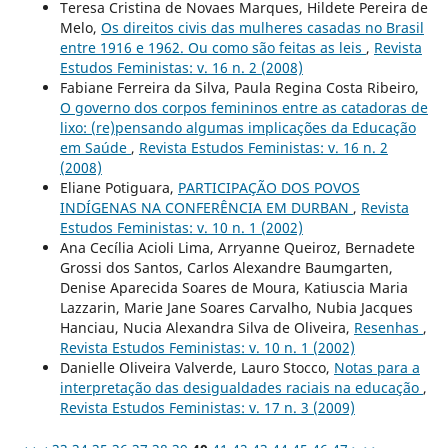
Teresa Cristina de Novaes Marques, Hildete Pereira de
Melo,
Os direitos civis das mulheres casadas no Brasil
entre 1916 e 1962. Ou como são feitas as leis
,
Revista
Estudos Feministas: v. 16 n. 2 (2008)
Fabiane Ferreira da Silva, Paula Regina Costa Ribeiro,
O governo dos corpos femininos entre as catadoras de
lixo: (re)pensando algumas implicações da Educação
em Saúde
,
Revista Estudos Feministas: v. 16 n. 2
(2008)
Eliane Potiguara,
PARTICIPAÇÃO DOS POVOS
INDÍGENAS NA CONFERÊNCIA EM DURBAN
,
Revista
Estudos Feministas: v. 10 n. 1 (2002)
Ana Cecília Acioli Lima, Arryanne Queiroz, Bernadete
Grossi dos Santos, Carlos Alexandre Baumgarten,
Denise Aparecida Soares de Moura, Katiuscia Maria
Lazzarin, Marie Jane Soares Carvalho, Nubia Jacques
Hanciau, Nucia Alexandra Silva de Oliveira,
Resenhas
,
Revista Estudos Feministas: v. 10 n. 1 (2002)
Danielle Oliveira Valverde, Lauro Stocco,
Notas para a
interpretação das desigualdades raciais na educação
,
Revista Estudos Feministas: v. 17 n. 3 (2009)