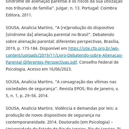
síndrome de alienação parental e os riscos da sua utilização
nos tribunais de família”. Julgar. n. 13. Portugal: Coimbra
Editora, 2011.
SOUSA, Analicia Martins. “A (re)produção do dispositivo
[síndrome da] alienação parental no Brasil”. Debatendo
sobre alienação parental: diferentes perspectivas. Brasília,
2019, p. 173-184. Disponível em
https://site.cfp.org.br/wp-
content/uploads/2019/11/Livro-Debatendo-sobre-Alienacao-
Parental-Diferentes-Perspectivas.pdf
. Conselho Federal de
Psicologia. Acesso em 16/06/2023.
SOUSA, Analicia Martins. “A consagração das vítimas nas
sociedades de segurança”. Revista EPOS; Rio de Janeiro, v.
5, n. 1, p. 29–56. 2014.
SOUSA, Analicia Martins. Violência e demandas por leis: a
produção de novos dispositivos de segurança na
contemporaneidade. 2014. Doutorado (em Psicologia) –
Universidade do Estado do Rio de Janeiro, Rio de Janeiro, RJ,