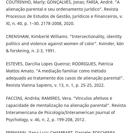
COUTRINHO, Marly; GONÇALVES, Jonas; FARIA, André. “A
alienação parental e seu ordenamento jurídico”. Revista
Processus de Estudos de Gestão, Jurídicos e Financeiros, v.
XI, n. 40, p. 1–30. 2178-2008, 2020.
CRENSHAW, Kimberlé Williams. “Intersectionality, identity
politics and violence against women of color”. Kvinder, kön
& forskning, n. 2-3, 1991.
ESTEVES, Darcília Lopes Queiroz; RODRIGUES, Patrícia
Mattos Amato. “A mediação familiar como método
adequado ao tratamento dos casos de alienação parental”.
Revista Vianna Sapiens, v. 13, n. 1, p. 25-25, 2022.
FACCINI, Andréa; RAMIRES, Vera. “Vínculos afetivos e
capacidade de mentalização na alienação parental”. Revista
Interamericana de Psicología/Interamerican Journal of
Psychology, v. 46, n. 2, p. 199-208, 2012.
FERMANN, Ilana Luiz; CHAMBART, Daniele; FOSCHIERA,