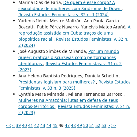
Marina Dias de Faria,
De quem é esse corpo? A
sexualidade de mulheres com Síndrome de Down
,
Revista Estudos Feministas: v. 32 n. 1 (2024)
Yarlenis Ileinis Mestre Malfrán, Ana Paula Garcia
Boscatti, Pablo Pérez Navarro, Yanelvis Mateo Arañó,
A
reprodução assistida em Cuba: traços de uma
biopolítica racial
,
Revista Estudos Feministas: v. 32 n.
2 (2024)
José Augusto Simões de Miranda,
Por um mundo
queer: práticas discursivas como performances
identitárias
,
Revista Estudos Feministas: v. 31 n. 2
(2023)
Ana Helena Baptista Rodrigues, Daniela Schettini,
Presidentas legislam para mulheres?
,
Revista Estudos
Feministas: v. 33 n. 3 (2025)
Cynthia Mara Miranda , Milena Fernandes Barroso ,
Mulheres na Amazônia: lutas em defesa de seus
corpos-territórios
,
Revista Estudos Feministas: v. 31 n.
2 (2023)
<<
<
39
40
41
42
43
44
45
46
47
48
49
50
51
52
53
>
>>