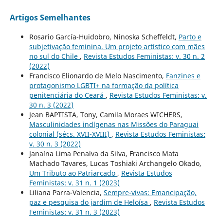
Artigos Semelhantes
Rosario García-Huidobro, Ninoska Scheffeldt,
Parto e
subjetivação feminina. Um projeto artístico com mães
no sul do Chile
,
Revista Estudos Feministas: v. 30 n. 2
(2022)
Francisco Elionardo de Melo Nascimento,
Fanzines e
protagonismo LGBTI+ na formação da política
penitenciária do Ceará
,
Revista Estudos Feministas: v.
30 n. 3 (2022)
Jean BAPTISTA, Tony, Camila Moraes WICHERS,
Masculinidades indígenas nas Missões do Paraguai
colonial (sécs. XVII-XVIII)
,
Revista Estudos Feministas:
v. 30 n. 3 (2022)
Janaína Lima Penalva da Silva, Francisco Mata
Machado Tavares, Lucas Toshiaki Archangelo Okado,
Um Tributo ao Patriarcado
,
Revista Estudos
Feministas: v. 31 n. 1 (2023)
Liliana Parra-Valencia,
Sempre-vivas: Emancipação,
paz e pesquisa do jardim de Heloísa
,
Revista Estudos
Feministas: v. 31 n. 3 (2023)