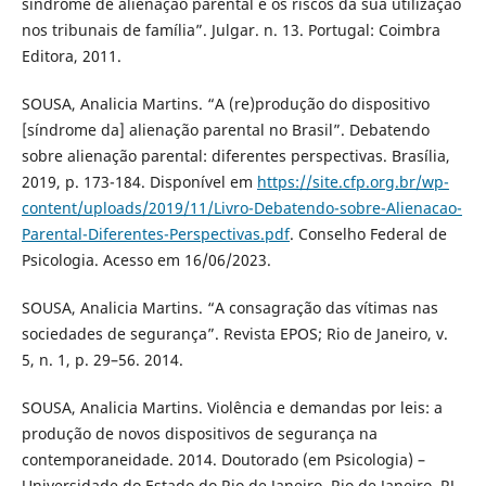
síndrome de alienação parental e os riscos da sua utilização
nos tribunais de família”. Julgar. n. 13. Portugal: Coimbra
Editora, 2011.
SOUSA, Analicia Martins. “A (re)produção do dispositivo
[síndrome da] alienação parental no Brasil”. Debatendo
sobre alienação parental: diferentes perspectivas. Brasília,
2019, p. 173-184. Disponível em
https://site.cfp.org.br/wp-
content/uploads/2019/11/Livro-Debatendo-sobre-Alienacao-
Parental-Diferentes-Perspectivas.pdf
. Conselho Federal de
Psicologia. Acesso em 16/06/2023.
SOUSA, Analicia Martins. “A consagração das vítimas nas
sociedades de segurança”. Revista EPOS; Rio de Janeiro, v.
5, n. 1, p. 29–56. 2014.
SOUSA, Analicia Martins. Violência e demandas por leis: a
produção de novos dispositivos de segurança na
contemporaneidade. 2014. Doutorado (em Psicologia) –
Universidade do Estado do Rio de Janeiro, Rio de Janeiro, RJ,