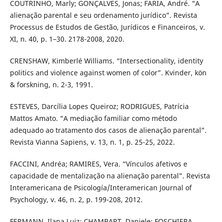
COUTRINHO, Marly; GONÇALVES, Jonas; FARIA, André. “A
alienação parental e seu ordenamento jurídico”. Revista
Processus de Estudos de Gestão, Jurídicos e Financeiros, v.
XI, n. 40, p. 1–30. 2178-2008, 2020.
CRENSHAW, Kimberlé Williams. “Intersectionality, identity
politics and violence against women of color”. Kvinder, kön
& forskning, n. 2-3, 1991.
ESTEVES, Darcília Lopes Queiroz; RODRIGUES, Patrícia
Mattos Amato. “A mediação familiar como método
adequado ao tratamento dos casos de alienação parental”.
Revista Vianna Sapiens, v. 13, n. 1, p. 25-25, 2022.
FACCINI, Andréa; RAMIRES, Vera. “Vínculos afetivos e
capacidade de mentalização na alienação parental”. Revista
Interamericana de Psicología/Interamerican Journal of
Psychology, v. 46, n. 2, p. 199-208, 2012.
FERMANN, Ilana Luiz; CHAMBART, Daniele; FOSCHIERA,