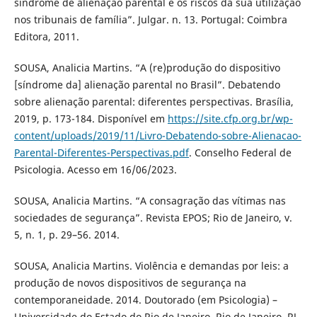
síndrome de alienação parental e os riscos da sua utilização
nos tribunais de família”. Julgar. n. 13. Portugal: Coimbra
Editora, 2011.
SOUSA, Analicia Martins. “A (re)produção do dispositivo
[síndrome da] alienação parental no Brasil”. Debatendo
sobre alienação parental: diferentes perspectivas. Brasília,
2019, p. 173-184. Disponível em
https://site.cfp.org.br/wp-
content/uploads/2019/11/Livro-Debatendo-sobre-Alienacao-
Parental-Diferentes-Perspectivas.pdf
. Conselho Federal de
Psicologia. Acesso em 16/06/2023.
SOUSA, Analicia Martins. “A consagração das vítimas nas
sociedades de segurança”. Revista EPOS; Rio de Janeiro, v.
5, n. 1, p. 29–56. 2014.
SOUSA, Analicia Martins. Violência e demandas por leis: a
produção de novos dispositivos de segurança na
contemporaneidade. 2014. Doutorado (em Psicologia) –
Universidade do Estado do Rio de Janeiro, Rio de Janeiro, RJ,