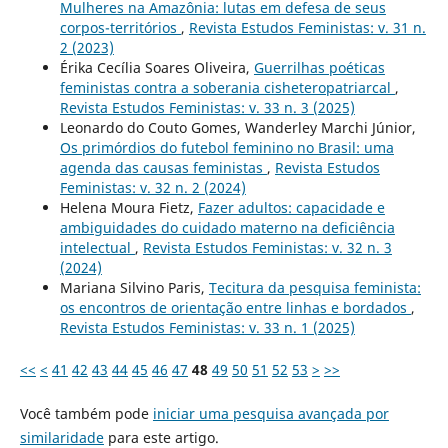
Mulheres na Amazônia: lutas em defesa de seus
corpos-territórios
,
Revista Estudos Feministas: v. 31 n.
2 (2023)
Érika Cecília Soares Oliveira,
Guerrilhas poéticas
feministas contra a soberania cisheteropatriarcal
,
Revista Estudos Feministas: v. 33 n. 3 (2025)
Leonardo do Couto Gomes, Wanderley Marchi Júnior,
Os primórdios do futebol feminino no Brasil: uma
agenda das causas feministas
,
Revista Estudos
Feministas: v. 32 n. 2 (2024)
Helena Moura Fietz,
Fazer adultos: capacidade e
ambiguidades do cuidado materno na deficiência
intelectual
,
Revista Estudos Feministas: v. 32 n. 3
(2024)
Mariana Silvino Paris,
Tecitura da pesquisa feminista:
os encontros de orientação entre linhas e bordados
,
Revista Estudos Feministas: v. 33 n. 1 (2025)
<<
<
41
42
43
44
45
46
47
48
49
50
51
52
53
>
>>
Você também pode
iniciar uma pesquisa avançada por
similaridade
para este artigo.