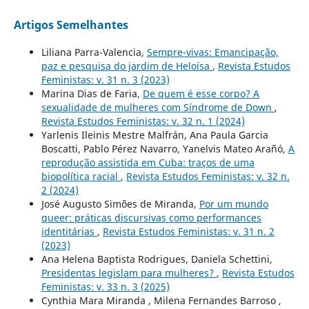
Artigos Semelhantes
Liliana Parra-Valencia,
Sempre-vivas: Emancipação,
paz e pesquisa do jardim de Heloísa
,
Revista Estudos
Feministas: v. 31 n. 3 (2023)
Marina Dias de Faria,
De quem é esse corpo? A
sexualidade de mulheres com Síndrome de Down
,
Revista Estudos Feministas: v. 32 n. 1 (2024)
Yarlenis Ileinis Mestre Malfrán, Ana Paula Garcia
Boscatti, Pablo Pérez Navarro, Yanelvis Mateo Arañó,
A
reprodução assistida em Cuba: traços de uma
biopolítica racial
,
Revista Estudos Feministas: v. 32 n.
2 (2024)
José Augusto Simões de Miranda,
Por um mundo
queer: práticas discursivas como performances
identitárias
,
Revista Estudos Feministas: v. 31 n. 2
(2023)
Ana Helena Baptista Rodrigues, Daniela Schettini,
Presidentas legislam para mulheres?
,
Revista Estudos
Feministas: v. 33 n. 3 (2025)
Cynthia Mara Miranda , Milena Fernandes Barroso ,