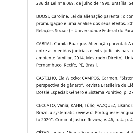
236 da Lei nº 8.069, de julho de 1990. Brasília: 
BUOSI, Caroline. Lei da alienação parental: o co
promulgação e uma análise dos seus efeitos. 20
Relações Sociais) – Universidade Federal do Paran
CABRAL, Camila Buarque. Alienação parental: A 
entre as medidas judiciais e extrajudiciais para
ambiente familiar. 2014. Mestrado (Direito), Un
Pernambuco. Recife, PE, Brasil.
CASTILHO, Ela Wiecko; CAMPOS, Carmen. “Sistema
perspectiva de gênero”. Revista Brasileira de Ciê
Dossiê Especial: Gênero e Sistema Punitivo, p. 2
CECCATO, Vania; KAHN, Túlio; VAZQUEZ, Lisandra.
Brazil: a systematic review of Portuguese-langu
to 2020”. Criminal Justice Review, v. 46, n. 4. p. 
CÉZAR, Janine. Alienação parental: a responsabi