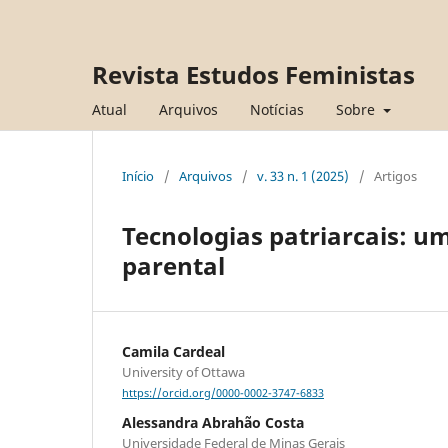
Revista Estudos Feministas
Atual
Arquivos
Notícias
Sobre
Início
/
Arquivos
/
v. 33 n. 1 (2025)
/
Artigos
Tecnologias patriarcais: u
parental
Camila Cardeal
University of Ottawa
https://orcid.org/0000-0002-3747-6833
Alessandra Abrahão Costa
Universidade Federal de Minas Gerais