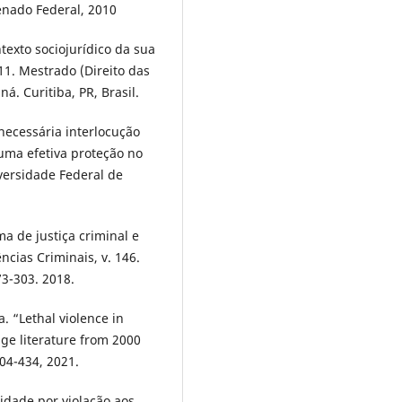
Senado Federal, 2010
ntexto sociojurídico da sua
11. Mestrado (Direito das
á. Curitiba, PR, Brasil.
necessária interlocução
 uma efetiva proteção no
iversidade Federal de
 de justiça criminal e
ncias Criminais, v. 146.
73-303. 2018.
 “Lethal violence in
age literature from 2000
404-434, 2021.
lidade por violação aos