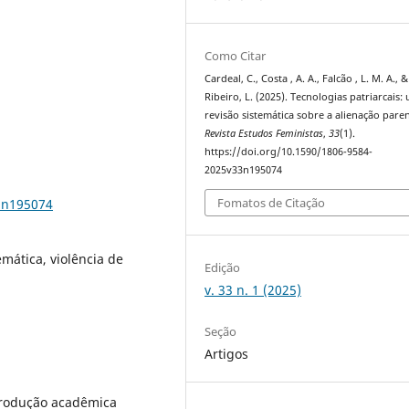
Como Citar
Cardeal, C., Costa , A. A., Falcão , L. M. A., &
Ribeiro, L. (2025). Tecnologias patriarcais:
revisão sistemática sobre a alienação paren
Revista Estudos Feministas
,
33
(1).
https://doi.org/10.1590/1806-9584-
2025v33n195074
Fomatos de Citação
3n195074
emática, violência de
Edição
v. 33 n. 1 (2025)
Seção
Artigos
produção acadêmica