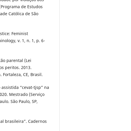
o (Programa de Estudos
dade Católica de São
tice: Feminist
nology, v. 1, n. 1, p. 6-
ão parental (Lei
s peritos. 2013.
 Fortaleza, CE, Brasil.
assistida “cevat-tjsp” na
2020. Mestrado (Serviço
aulo. São Paulo, SP,
al brasileira”. Cadernos