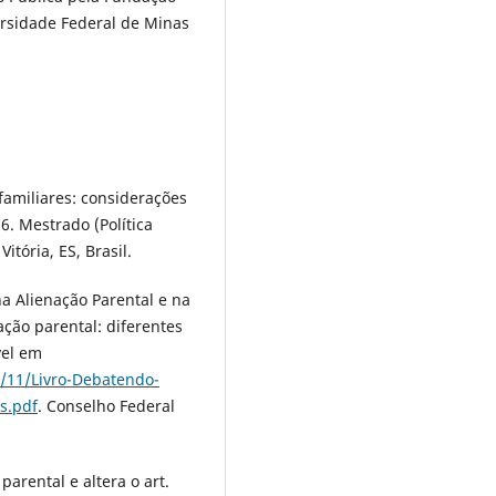
ersidade Federal de Minas
afamiliares: considerações
6. Mestrado (Política
itória, ES, Brasil.
 Alienação Parental e na
ção parental: diferentes
vel em
9/11/Livro-Debatendo-
s.pdf
. Conselho Federal
arental e altera o art.