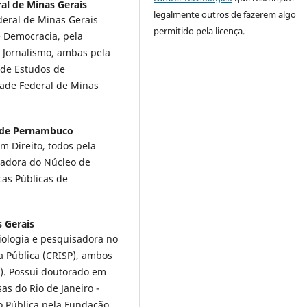
al de Minas Gerais
legalmente outros de fazerem algo
deral de Minas Gerais
permitido pela licença.
e Democracia, pela
 Jornalismo, ambas pela
 de Estudos de
dade Federal de Minas
l de Pernambuco
 Direito, todos pela
sadora do Núcleo de
cas Públicas de
 Gerais
iologia e pesquisadora no
a Pública (CRISP), ambos
). Possui doutorado em
sas do Rio de Janeiro -
 Pública pela Fundação