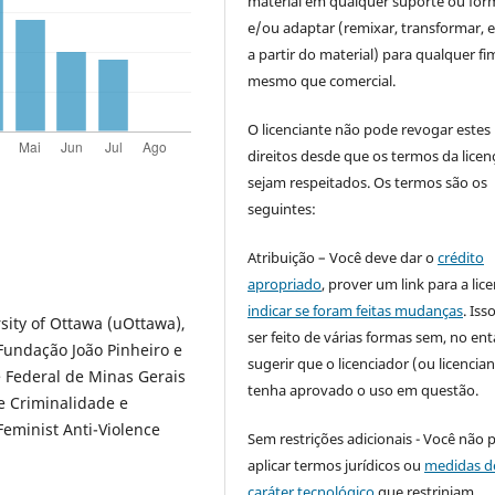
material em qualquer suporte ou for
e/ou adaptar (remixar, transformar, e 
a partir do material) para qualquer fi
mesmo que comercial.
O licenciante não pode revogar estes
direitos desde que os termos da licen
sejam respeitados. Os termos são os
seguintes:
Atribuição – Você deve dar o
crédito
apropriado
, prover um link para a lic
indicar se foram feitas mudanças
. Is
sity of Ottawa (uOttawa),
ser feito de várias formas sem, no ent
Fundação João Pinheiro e
sugerir que o licenciador (ou licencian
 Federal de Minas Gerais
tenha aprovado o uso em questão.
e Criminalidade e
eminist Anti-Violence
Sem restrições adicionais - Você não 
aplicar termos jurídicos ou
medidas d
caráter tecnológico
que restrinjam