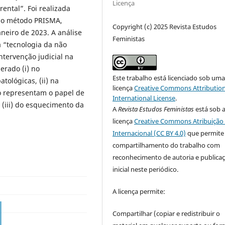
Licença
rental”. Foi realizada
 do método PRISMA,
Copyright (c) 2025 Revista Estudos
neiro de 2023. A análise
Feministas
 “tecnologia da não
ntervenção judicial na
erado (i) no
Este trabalho está licenciado sob um
ológicas, (ii) na
licença
Creative Commons Attribution
o representam o papel de
International License
.
 (iii) do esquecimento da
A
Revista Estudos Feministas
está sob 
licença
Creative Commons Atribuição 
Internacional (CC BY 4.0)
que permite
compartilhamento do trabalho com
reconhecimento de autoria e publica
inicial neste periódico.
A licença permite:
Compartilhar (copiar e redistribuir o