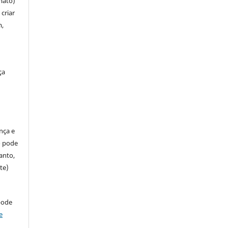
mato)
criar
m,
ça
ença e
so pode
anto,
te)
pode
e