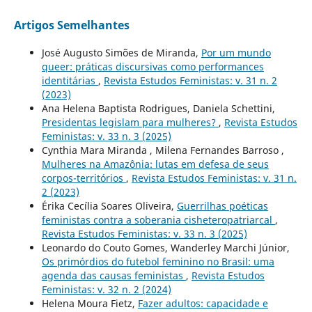
Artigos Semelhantes
José Augusto Simões de Miranda,
Por um mundo
queer: práticas discursivas como performances
identitárias
,
Revista Estudos Feministas: v. 31 n. 2
(2023)
Ana Helena Baptista Rodrigues, Daniela Schettini,
Presidentas legislam para mulheres?
,
Revista Estudos
Feministas: v. 33 n. 3 (2025)
Cynthia Mara Miranda , Milena Fernandes Barroso ,
Mulheres na Amazônia: lutas em defesa de seus
corpos-territórios
,
Revista Estudos Feministas: v. 31 n.
2 (2023)
Érika Cecília Soares Oliveira,
Guerrilhas poéticas
feministas contra a soberania cisheteropatriarcal
,
Revista Estudos Feministas: v. 33 n. 3 (2025)
Leonardo do Couto Gomes, Wanderley Marchi Júnior,
Os primórdios do futebol feminino no Brasil: uma
agenda das causas feministas
,
Revista Estudos
Feministas: v. 32 n. 2 (2024)
Helena Moura Fietz,
Fazer adultos: capacidade e