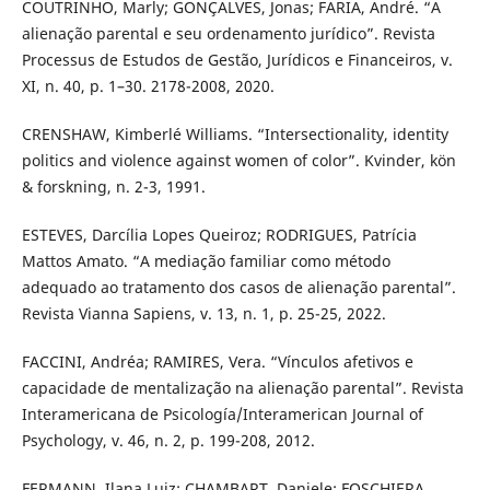
COUTRINHO, Marly; GONÇALVES, Jonas; FARIA, André. “A
alienação parental e seu ordenamento jurídico”. Revista
Processus de Estudos de Gestão, Jurídicos e Financeiros, v.
XI, n. 40, p. 1–30. 2178-2008, 2020.
CRENSHAW, Kimberlé Williams. “Intersectionality, identity
politics and violence against women of color”. Kvinder, kön
& forskning, n. 2-3, 1991.
ESTEVES, Darcília Lopes Queiroz; RODRIGUES, Patrícia
Mattos Amato. “A mediação familiar como método
adequado ao tratamento dos casos de alienação parental”.
Revista Vianna Sapiens, v. 13, n. 1, p. 25-25, 2022.
FACCINI, Andréa; RAMIRES, Vera. “Vínculos afetivos e
capacidade de mentalização na alienação parental”. Revista
Interamericana de Psicología/Interamerican Journal of
Psychology, v. 46, n. 2, p. 199-208, 2012.
FERMANN, Ilana Luiz; CHAMBART, Daniele; FOSCHIERA,