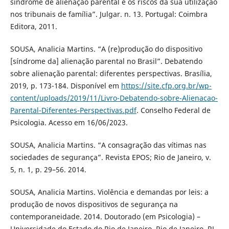
síndrome de alienação parental e os riscos da sua utilização
nos tribunais de família”. Julgar. n. 13. Portugal: Coimbra
Editora, 2011.
SOUSA, Analicia Martins. “A (re)produção do dispositivo
[síndrome da] alienação parental no Brasil”. Debatendo
sobre alienação parental: diferentes perspectivas. Brasília,
2019, p. 173-184. Disponível em
https://site.cfp.org.br/wp-
content/uploads/2019/11/Livro-Debatendo-sobre-Alienacao-
Parental-Diferentes-Perspectivas.pdf
. Conselho Federal de
Psicologia. Acesso em 16/06/2023.
SOUSA, Analicia Martins. “A consagração das vítimas nas
sociedades de segurança”. Revista EPOS; Rio de Janeiro, v.
5, n. 1, p. 29–56. 2014.
SOUSA, Analicia Martins. Violência e demandas por leis: a
produção de novos dispositivos de segurança na
contemporaneidade. 2014. Doutorado (em Psicologia) –
Universidade do Estado do Rio de Janeiro, Rio de Janeiro, RJ,