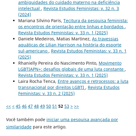
ambiguidades do cuidado materno na deficiência
intelectual
,
Revista Estudos Feministas: v. 32 n. 3
(2024)
Mariana Silvino Paris,
Tecitura da pesquisa feminista:
os encontros de orientação entre linhas e bordados
,
Revista Estudos Feministas: v. 33 n. 1 (2025)
Daniele Medeiros, Matias Martinez,
As travessias
aquáticas de Lilian Harrison na história do esporte
sul-americano
,
Revista Estudos Feministas: v. 33 n. 1
(2025)
Rhanielly Pereira do Nascimento Pinto,
Movimento
LGBTIAPN+: desafios globais de uma luta constante
,
Revista Estudos Feministas: v. 33 n. 1 (2025)
Laira Rocha Tenca,
Entre avanços e retrocessos: a luta
transnacional por direitos LGBTI
,
Revista Estudos
Feministas: v. 33 n. 2 (2025)
<<
<
45
46
47
48
49
50
51
52
53
>
>>
Você também pode
iniciar uma pesquisa avançada por
similaridade
para este artigo.