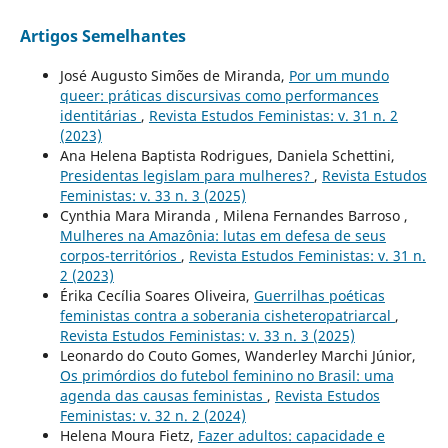
Artigos Semelhantes
José Augusto Simões de Miranda,
Por um mundo
queer: práticas discursivas como performances
identitárias
,
Revista Estudos Feministas: v. 31 n. 2
(2023)
Ana Helena Baptista Rodrigues, Daniela Schettini,
Presidentas legislam para mulheres?
,
Revista Estudos
Feministas: v. 33 n. 3 (2025)
Cynthia Mara Miranda , Milena Fernandes Barroso ,
Mulheres na Amazônia: lutas em defesa de seus
corpos-territórios
,
Revista Estudos Feministas: v. 31 n.
2 (2023)
Érika Cecília Soares Oliveira,
Guerrilhas poéticas
feministas contra a soberania cisheteropatriarcal
,
Revista Estudos Feministas: v. 33 n. 3 (2025)
Leonardo do Couto Gomes, Wanderley Marchi Júnior,
Os primórdios do futebol feminino no Brasil: uma
agenda das causas feministas
,
Revista Estudos
Feministas: v. 32 n. 2 (2024)
Helena Moura Fietz,
Fazer adultos: capacidade e