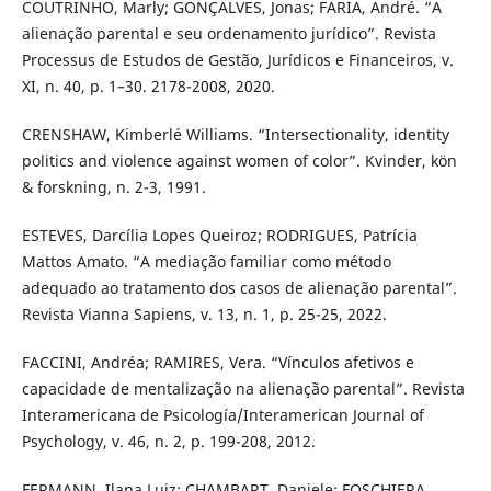
COUTRINHO, Marly; GONÇALVES, Jonas; FARIA, André. “A
alienação parental e seu ordenamento jurídico”. Revista
Processus de Estudos de Gestão, Jurídicos e Financeiros, v.
XI, n. 40, p. 1–30. 2178-2008, 2020.
CRENSHAW, Kimberlé Williams. “Intersectionality, identity
politics and violence against women of color”. Kvinder, kön
& forskning, n. 2-3, 1991.
ESTEVES, Darcília Lopes Queiroz; RODRIGUES, Patrícia
Mattos Amato. “A mediação familiar como método
adequado ao tratamento dos casos de alienação parental”.
Revista Vianna Sapiens, v. 13, n. 1, p. 25-25, 2022.
FACCINI, Andréa; RAMIRES, Vera. “Vínculos afetivos e
capacidade de mentalização na alienação parental”. Revista
Interamericana de Psicología/Interamerican Journal of
Psychology, v. 46, n. 2, p. 199-208, 2012.
FERMANN, Ilana Luiz; CHAMBART, Daniele; FOSCHIERA,