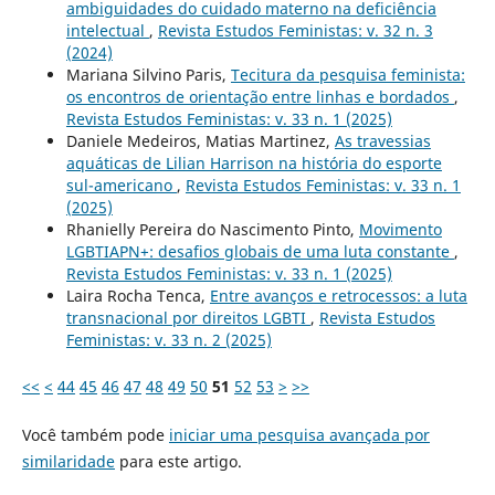
ambiguidades do cuidado materno na deficiência
intelectual
,
Revista Estudos Feministas: v. 32 n. 3
(2024)
Mariana Silvino Paris,
Tecitura da pesquisa feminista:
os encontros de orientação entre linhas e bordados
,
Revista Estudos Feministas: v. 33 n. 1 (2025)
Daniele Medeiros, Matias Martinez,
As travessias
aquáticas de Lilian Harrison na história do esporte
sul-americano
,
Revista Estudos Feministas: v. 33 n. 1
(2025)
Rhanielly Pereira do Nascimento Pinto,
Movimento
LGBTIAPN+: desafios globais de uma luta constante
,
Revista Estudos Feministas: v. 33 n. 1 (2025)
Laira Rocha Tenca,
Entre avanços e retrocessos: a luta
transnacional por direitos LGBTI
,
Revista Estudos
Feministas: v. 33 n. 2 (2025)
<<
<
44
45
46
47
48
49
50
51
52
53
>
>>
Você também pode
iniciar uma pesquisa avançada por
similaridade
para este artigo.