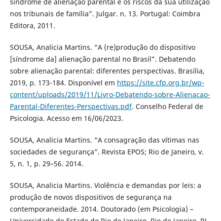
síndrome de alienação parental e os riscos da sua utilização
nos tribunais de família”. Julgar. n. 13. Portugal: Coimbra
Editora, 2011.
SOUSA, Analicia Martins. “A (re)produção do dispositivo
[síndrome da] alienação parental no Brasil”. Debatendo
sobre alienação parental: diferentes perspectivas. Brasília,
2019, p. 173-184. Disponível em
https://site.cfp.org.br/wp-
content/uploads/2019/11/Livro-Debatendo-sobre-Alienacao-
Parental-Diferentes-Perspectivas.pdf
. Conselho Federal de
Psicologia. Acesso em 16/06/2023.
SOUSA, Analicia Martins. “A consagração das vítimas nas
sociedades de segurança”. Revista EPOS; Rio de Janeiro, v.
5, n. 1, p. 29–56. 2014.
SOUSA, Analicia Martins. Violência e demandas por leis: a
produção de novos dispositivos de segurança na
contemporaneidade. 2014. Doutorado (em Psicologia) –
Universidade do Estado do Rio de Janeiro, Rio de Janeiro, RJ,