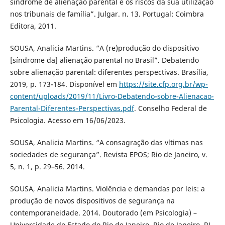
síndrome de alienação parental e os riscos da sua utilização
nos tribunais de família”. Julgar. n. 13. Portugal: Coimbra
Editora, 2011.
SOUSA, Analicia Martins. “A (re)produção do dispositivo
[síndrome da] alienação parental no Brasil”. Debatendo
sobre alienação parental: diferentes perspectivas. Brasília,
2019, p. 173-184. Disponível em
https://site.cfp.org.br/wp-
content/uploads/2019/11/Livro-Debatendo-sobre-Alienacao-
Parental-Diferentes-Perspectivas.pdf
. Conselho Federal de
Psicologia. Acesso em 16/06/2023.
SOUSA, Analicia Martins. “A consagração das vítimas nas
sociedades de segurança”. Revista EPOS; Rio de Janeiro, v.
5, n. 1, p. 29–56. 2014.
SOUSA, Analicia Martins. Violência e demandas por leis: a
produção de novos dispositivos de segurança na
contemporaneidade. 2014. Doutorado (em Psicologia) –
Universidade do Estado do Rio de Janeiro, Rio de Janeiro, RJ,