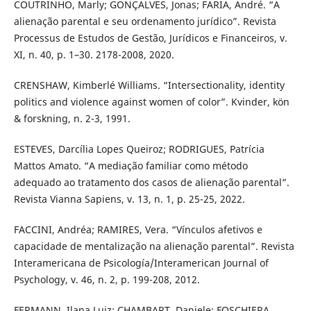
COUTRINHO, Marly; GONÇALVES, Jonas; FARIA, André. “A
alienação parental e seu ordenamento jurídico”. Revista
Processus de Estudos de Gestão, Jurídicos e Financeiros, v.
XI, n. 40, p. 1–30. 2178-2008, 2020.
CRENSHAW, Kimberlé Williams. “Intersectionality, identity
politics and violence against women of color”. Kvinder, kön
& forskning, n. 2-3, 1991.
ESTEVES, Darcília Lopes Queiroz; RODRIGUES, Patrícia
Mattos Amato. “A mediação familiar como método
adequado ao tratamento dos casos de alienação parental”.
Revista Vianna Sapiens, v. 13, n. 1, p. 25-25, 2022.
FACCINI, Andréa; RAMIRES, Vera. “Vínculos afetivos e
capacidade de mentalização na alienação parental”. Revista
Interamericana de Psicología/Interamerican Journal of
Psychology, v. 46, n. 2, p. 199-208, 2012.
FERMANN, Ilana Luiz; CHAMBART, Daniele; FOSCHIERA,