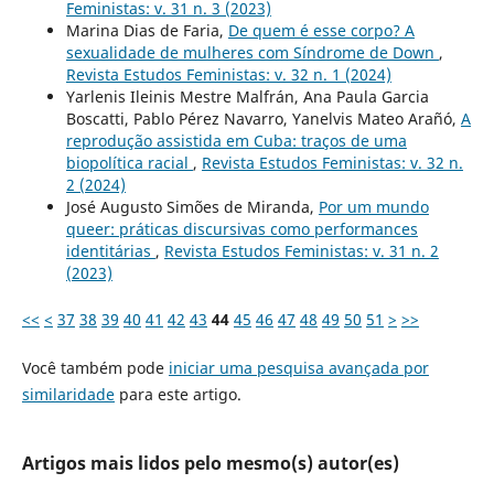
Feministas: v. 31 n. 3 (2023)
Marina Dias de Faria,
De quem é esse corpo? A
sexualidade de mulheres com Síndrome de Down
,
Revista Estudos Feministas: v. 32 n. 1 (2024)
Yarlenis Ileinis Mestre Malfrán, Ana Paula Garcia
Boscatti, Pablo Pérez Navarro, Yanelvis Mateo Arañó,
A
reprodução assistida em Cuba: traços de uma
biopolítica racial
,
Revista Estudos Feministas: v. 32 n.
2 (2024)
José Augusto Simões de Miranda,
Por um mundo
queer: práticas discursivas como performances
identitárias
,
Revista Estudos Feministas: v. 31 n. 2
(2023)
<<
<
37
38
39
40
41
42
43
44
45
46
47
48
49
50
51
>
>>
Você também pode
iniciar uma pesquisa avançada por
similaridade
para este artigo.
Artigos mais lidos pelo mesmo(s) autor(es)