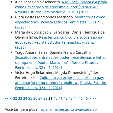
Alan Faber do Nascimento,
A Mulher Carioca e a praia
como um espaço de consumo e lazer (1920-1940)
,
Revista Estudos Feministas: v. 31 n. 3 (2023)
Clara Bastos Marcondes Machado,
Montadoras como
espectadoras
,
Revista Estudos Feministas: v. 31 n. 3
(2023)
Maria da Conceição Silva Soares, Daniel Henrique de
Oliveira Silva,
Resistência, currículo e subversão na
educação
,
Revista Estudos Feministas: v. 33 n. 1
(2025)
Tiago Amaral Sales, Daniela Franco Carvalho,
Sexualidades entre saber-poder, resistências e linhas
de fuga em “Doutor Maravilha”
,
Revista Estudos
Feministas: v. 32 n. 2 (2024)
Victor Hugo Belarmino, Magda Dimenstein, Jáder
Ferreira Leite,
Cotidiano e a experiência urbana gay:
afeminação como categoria analítica
,
Revista Estudos
Feministas: v. 32 n. 2 (2024)
<<
<
32
33
34
35
36
37
38
39
40
41
42
43
44
45
46
>
>>
Você também pode
iniciar uma pesquisa avançada por