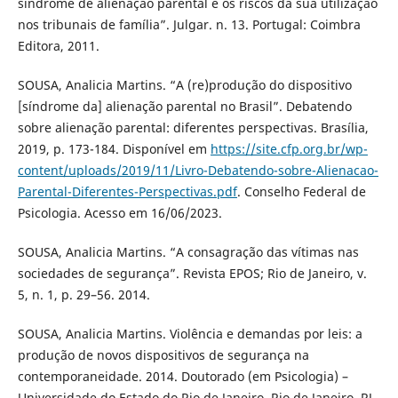
síndrome de alienação parental e os riscos da sua utilização
nos tribunais de família”. Julgar. n. 13. Portugal: Coimbra
Editora, 2011.
SOUSA, Analicia Martins. “A (re)produção do dispositivo
[síndrome da] alienação parental no Brasil”. Debatendo
sobre alienação parental: diferentes perspectivas. Brasília,
2019, p. 173-184. Disponível em
https://site.cfp.org.br/wp-
content/uploads/2019/11/Livro-Debatendo-sobre-Alienacao-
Parental-Diferentes-Perspectivas.pdf
. Conselho Federal de
Psicologia. Acesso em 16/06/2023.
SOUSA, Analicia Martins. “A consagração das vítimas nas
sociedades de segurança”. Revista EPOS; Rio de Janeiro, v.
5, n. 1, p. 29–56. 2014.
SOUSA, Analicia Martins. Violência e demandas por leis: a
produção de novos dispositivos de segurança na
contemporaneidade. 2014. Doutorado (em Psicologia) –
Universidade do Estado do Rio de Janeiro, Rio de Janeiro, RJ,