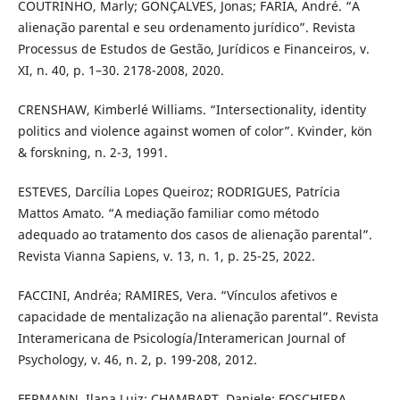
COUTRINHO, Marly; GONÇALVES, Jonas; FARIA, André. “A
alienação parental e seu ordenamento jurídico”. Revista
Processus de Estudos de Gestão, Jurídicos e Financeiros, v.
XI, n. 40, p. 1–30. 2178-2008, 2020.
CRENSHAW, Kimberlé Williams. “Intersectionality, identity
politics and violence against women of color”. Kvinder, kön
& forskning, n. 2-3, 1991.
ESTEVES, Darcília Lopes Queiroz; RODRIGUES, Patrícia
Mattos Amato. “A mediação familiar como método
adequado ao tratamento dos casos de alienação parental”.
Revista Vianna Sapiens, v. 13, n. 1, p. 25-25, 2022.
FACCINI, Andréa; RAMIRES, Vera. “Vínculos afetivos e
capacidade de mentalização na alienação parental”. Revista
Interamericana de Psicología/Interamerican Journal of
Psychology, v. 46, n. 2, p. 199-208, 2012.
FERMANN, Ilana Luiz; CHAMBART, Daniele; FOSCHIERA,