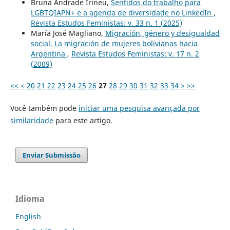
Bruna Andrade Irineu,
Sentidos do trabalho para
LGBTQIAPN+ e a agenda de diversidade no LinkedIn
,
Revista Estudos Feministas: v. 33 n. 1 (2025)
María José Magliano,
Migración, género y desigualdad
social. La migración de mujeres bolivianas hacia
Argentina
,
Revista Estudos Feministas: v. 17 n. 2
(2009)
<<
<
20
21
22
23
24
25
26
27
28
29
30
31
32
33
34
>
>>
Você também pode
iniciar uma pesquisa avançada por
similaridade
para este artigo.
Enviar Submissão
Idioma
English