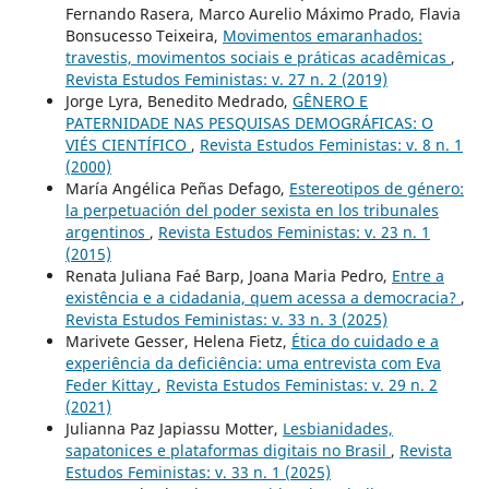
Fernando Rasera, Marco Aurelio Máximo Prado, Flavia
Bonsucesso Teixeira,
Movimentos emaranhados:
travestis, movimentos sociais e práticas acadêmicas
,
Revista Estudos Feministas: v. 27 n. 2 (2019)
Jorge Lyra, Benedito Medrado,
GÊNERO E
PATERNIDADE NAS PESQUISAS DEMOGRÁFICAS: O
VIÉS CIENTÍFICO
,
Revista Estudos Feministas: v. 8 n. 1
(2000)
María Angélica Peñas Defago,
Estereotipos de género:
la perpetuación del poder sexista en los tribunales
argentinos
,
Revista Estudos Feministas: v. 23 n. 1
(2015)
Renata Juliana Faé Barp, Joana Maria Pedro,
Entre a
existência e a cidadania, quem acessa a democracia?
,
Revista Estudos Feministas: v. 33 n. 3 (2025)
Marivete Gesser, Helena Fietz,
Ética do cuidado e a
experiência da deficiência: uma entrevista com Eva
Feder Kittay
,
Revista Estudos Feministas: v. 29 n. 2
(2021)
Julianna Paz Japiassu Motter,
Lesbianidades,
sapatonices e plataformas digitais no Brasil
,
Revista
Estudos Feministas: v. 33 n. 1 (2025)