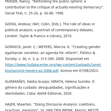
FRASER, Nancy. “Rethinking the public sphere: a
contribution to the critique of actually existing democracy”.
Social Text, n. 25-26, p. 56-80. 1990.
GOFAS, Andeas; HAY, Colin. (Eds.). The role of ideas in
political analysis: a portrait of contemporary debates.
London: Taylor & Francis e-Library, 2010.
GORNICK, Janet. C.; MEYERS, Marcia. K. “Creating gender
egalitarian societies: an agenda for reform”. Politics &
Society, v. 36, n. 3, p. 313-349. 2008. Disponível em
https://www.lisdatacenter.org/wp-content/uploads/janet-
bio/gornick-meyers-ps-2008.pdf
. Acesso em 07/08/2023.
GUIMARÃES, Nádia Araújo; HIRATA, Helena Sumiko. O
gênero do cuidado: desigualdades, significações e
identidades. Cotia: Ateliê Editorial, 2020.
HAJER, Maarten. “Doing Discourse Analysis: coalitions,
practices, meaning”. In: VAN DEN BRINK, Margo; METZE,