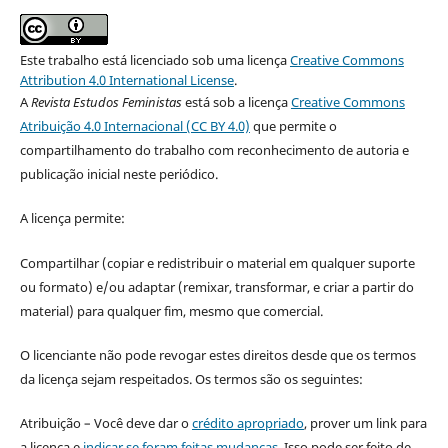
Este trabalho está licenciado sob uma licença
Creative Commons
Attribution 4.0 International License
.
A
Revista Estudos Feministas
está sob a licença
Creative Commons
Atribuição 4.0 Internacional (CC BY 4.0)
que permite o
compartilhamento do trabalho com reconhecimento de autoria e
publicação inicial neste periódico.
A licença permite:
Compartilhar (copiar e redistribuir o material em qualquer suporte
ou formato) e/ou adaptar (remixar, transformar, e criar a partir do
material) para qualquer fim, mesmo que comercial.
O licenciante não pode revogar estes direitos desde que os termos
da licença sejam respeitados. Os termos são os seguintes:
Atribuição – Você deve dar o
crédito apropriado
, prover um link para
a licença e
indicar se foram feitas mudanças
. Isso pode ser feito de