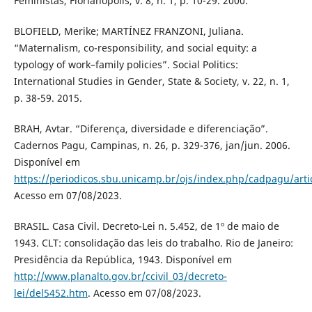
Feministas, Florianópolis, v. 8, n. 1, p. 10-29. 2000.
BLOFIELD, Merike; MARTÍNEZ FRANZONI, Juliana.
“Maternalism, co-responsibility, and social equity: a
typology of work–family policies”. Social Politics:
International Studies in Gender, State & Society, v. 22, n. 1,
p. 38-59. 2015.
BRAH, Avtar. “Diferença, diversidade e diferenciação”.
Cadernos Pagu, Campinas, n. 26, p. 329-376, jan/jun. 2006.
Disponível em
https://periodicos.sbu.unicamp.br/ojs/index.php/cadpagu/arti
Acesso em 07/08/2023.
BRASIL. Casa Civil. Decreto-Lei n. 5.452, de 1º de maio de
1943. CLT: consolidação das leis do trabalho. Rio de Janeiro:
Presidência da República, 1943. Disponível em
http://www.planalto.gov.br/ccivil_03/decreto-
lei/del5452.htm
. Acesso em 07/08/2023.