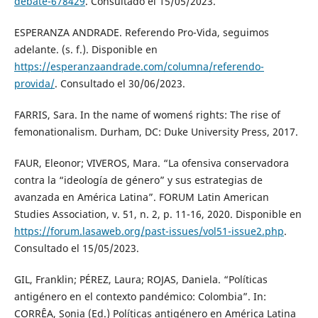
debate-678429
. Consultado el 15/05/2023.
ESPERANZA ANDRADE. Referendo Pro-Vida, seguimos
adelante. (s. f.). Disponible en
https://esperanzaandrade.com/columna/referendo-
provida/
. Consultado el 30/06/2023.
FARRIS, Sara. In the name of women´s rights: The rise of
femonationalism. Durham, DC: Duke University Press, 2017.
FAUR, Eleonor; VIVEROS, Mara. “La ofensiva conservadora
contra la “ideología de género” y sus estrategias de
avanzada en América Latina”. FORUM Latin American
Studies Association, v. 51, n. 2, p. 11-16, 2020. Disponible en
https://forum.lasaweb.org/past-issues/vol51-issue2.php
.
Consultado el 15/05/2023.
GIL, Franklin; PÉREZ, Laura; ROJAS, Daniela. “Políticas
antigénero en el contexto pandémico: Colombia”. In:
CORRÊA, Sonia (Ed.) Políticas antigénero en América Latina