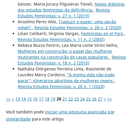
Gesser, Maria Juracy Filguieras Toneli,
Novos diálogos
dos estudos feministas da deficiência
,
Revista
Estudos Feministas: v. 27 n. 1 (2019)
Anselmo Peres Alós,
Traduzir o queer: uma opção
viável?
,
Revista Estudos Feministas: v. 28 n. 2 (2020)
Lilian Celiberti, Virginia Vargas,
Feministas en el Foro
,
Revista Estudos Feministas: v. 11 n. 2 (2003)
Rebeca Buzzo Fertrin, Lea Maria Leme Strini Velho,
Mulheres em construção: o papel das mulheres
mutirantes na construção de casas populares
,
Revista
Estudos Feministas: v. 18 n. 2 (2010)
Nathália Diórgenes Ferreira Lima, Rosineide de
Lourdes Meira Cordeiro,
“A minha vida não pode
parar”: itinerários abortivos de mulheres jovens
,
Revista Estudos Feministas: v. 28 n. 1 (2020)
<<
<
13
14
15
16
17
18
19
20
21
22
23
24
25
26
27
>
>>
Você também pode
iniciar uma pesquisa avançada por
similaridade
para este artigo.