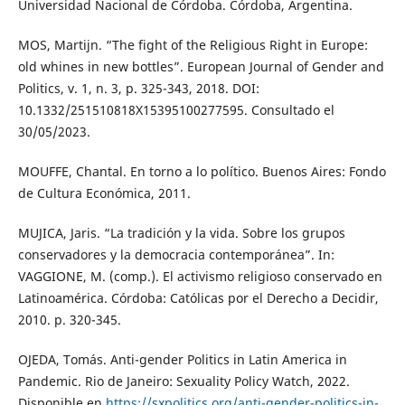
Universidad Nacional de Córdoba. Córdoba, Argentina.
MOS, Martijn. “The fight of the Religious Right in Europe:
old whines in new bottles”. European Journal of Gender and
Politics, v. 1, n. 3, p. 325-343, 2018. DOI:
10.1332/251510818X15395100277595. Consultado el
30/05/2023.
MOUFFE, Chantal. En torno a lo político. Buenos Aires: Fondo
de Cultura Económica, 2011.
MUJICA, Jaris. “La tradición y la vida. Sobre los grupos
conservadores y la democracia contemporánea”. In:
VAGGIONE, M. (comp.). El activismo religioso conservado en
Latinoamérica. Córdoba: Católicas por el Derecho a Decidir,
2010. p. 320-345.
OJEDA, Tomás. Anti-gender Politics in Latin America in
Pandemic. Rio de Janeiro: Sexuality Policy Watch, 2022.
Disponible en
https://sxpolitics.org/anti-gender-politics-in-