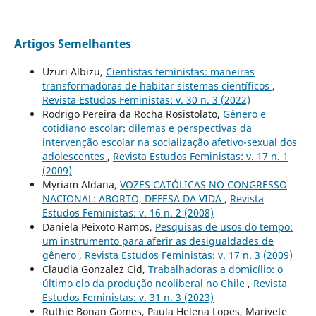
Artigos Semelhantes
Uzuri Albizu,
Cientistas feministas: maneiras
transformadoras de habitar sistemas científicos
,
Revista Estudos Feministas: v. 30 n. 3 (2022)
Rodrigo Pereira da Rocha Rosistolato,
Gênero e
cotidiano escolar: dilemas e perspectivas da
intervenção escolar na socialização afetivo-sexual dos
adolescentes
,
Revista Estudos Feministas: v. 17 n. 1
(2009)
Myriam Aldana,
VOZES CATÓLICAS NO CONGRESSO
NACIONAL: ABORTO, DEFESA DA VIDA
,
Revista
Estudos Feministas: v. 16 n. 2 (2008)
Daniela Peixoto Ramos,
Pesquisas de usos do tempo:
um instrumento para aferir as desigualdades de
gênero
,
Revista Estudos Feministas: v. 17 n. 3 (2009)
Claudia Gonzalez Cid,
Trabalhadoras a domicílio: o
último elo da produção neoliberal no Chile
,
Revista
Estudos Feministas: v. 31 n. 3 (2023)
Ruthie Bonan Gomes, Paula Helena Lopes, Marivete