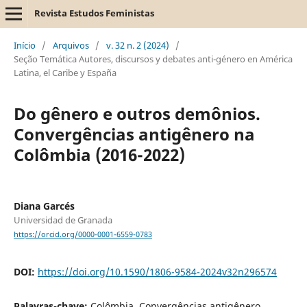
Revista Estudos Feministas
Início
/
Arquivos
/
v. 32 n. 2 (2024)
/
Seção Temática Autores, discursos y debates anti-género en América
Latina, el Caribe y España
Do gênero e outros demônios.
Convergências antigênero na
Colômbia (2016-2022)
Diana Garcés
Universidad de Granada
https://orcid.org/0000-0001-6559-0783
DOI:
https://doi.org/10.1590/1806-9584-2024v32n296574
Palavras-chave:
Colômbia, Convergências antigênero,