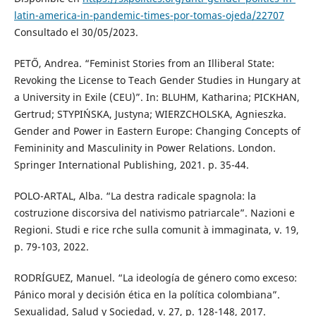
latin-america-in-pandemic-times-por-tomas-ojeda/22707
Consultado el 30/05/2023.
PETŐ, Andrea. “Feminist Stories from an Illiberal State:
Revoking the License to Teach Gender Studies in Hungary at
a University in Exile (CEU)”. In: BLUHM, Katharina; PICKHAN,
Gertrud; STYPIŃSKA, Justyna; WIERZCHOLSKA, Agnieszka.
Gender and Power in Eastern Europe: Changing Concepts of
Femininity and Masculinity in Power Relations. London.
Springer International Publishing, 2021. p. 35-44.
POLO-ARTAL, Alba. “La destra radicale spagnola: la
costruzione discorsiva del nativismo patriarcale”. Nazioni e
Regioni. Studi e rice rche sulla comunit à immaginata, v. 19,
p. 79-103, 2022.
RODRÍGUEZ, Manuel. “La ideología de género como exceso:
Pánico moral y decisión ética en la política colombiana”.
Sexualidad, Salud y Sociedad, v. 27, p. 128-148, 2017.