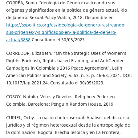
CORRÊA, Sonia. Ideología de Género: rastreando sus
orígenes y significados en la política de género actual. Rio
de Janeiro: Sexual Policy Watch, 2018. Disponible en
https://sxpolitics.org/es/ideologia-de-genero-rastreando-
sus-origenes-y-significados-en-la-politica-de-genero-
actual/3858
Consultado el 30/05/2023.
CORREDOR, Elizabeth. “On the Strategic Uses of Women’s
Rights: Backlash, Rights-based Framing, and AntiGender
Campaigns in Colombia’s 2016 Peace Agreement”. Latin
American Politics and Society, v. 63, n. 3, p. 46-68, 2021. DOI:
10.1017/lap.2021.24. Consultado el 30/05/2023.
COSOY, Natolio. Votos y Devotos. Religión y Poder en
Colombia. Barcelona: Penguin Random House, 2019.
CURIEL, Ochy. La nación heterosexual. Análisis del discurso
jurídico y el régimen heterosexual desde la antropología de
la dominación. Bogotá: Brecha lésbica y en La Frontera,