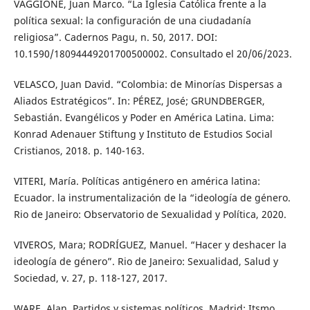
VAGGIONE, Juan Marco. “La Iglesia Católica frente a la
política sexual: la configuración de una ciudadanía
religiosa”. Cadernos Pagu, n. 50, 2017. DOI:
10.1590/18094449201700500002. Consultado el 20/06/2023.
VELASCO, Juan David. “Colombia: de Minorías Dispersas a
Aliados Estratégicos”. In: PÉREZ, José; GRUNDBERGER,
Sebastián. Evangélicos y Poder en América Latina. Lima:
Konrad Adenauer Stiftung y Instituto de Estudios Social
Cristianos, 2018. p. 140-163.
VITERI, María. Políticas antigénero en américa latina:
Ecuador. la instrumentalización de la “ideología de género.
Rio de Janeiro: Observatorio de Sexualidad y Política, 2020.
VIVEROS, Mara; RODRÍGUEZ, Manuel. “Hacer y deshacer la
ideología de género”. Rio de Janeiro: Sexualidad, Salud y
Sociedad, v. 27, p. 118-127, 2017.
WARE, Alan. Partidos y sistemas políticos. Madrid: Itsmo,