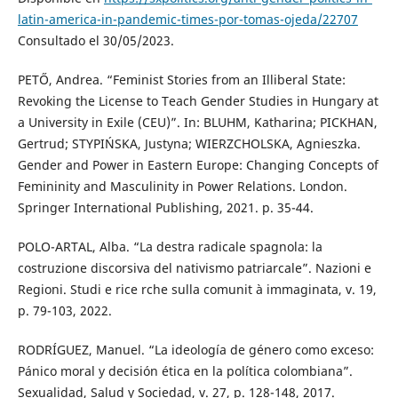
latin-america-in-pandemic-times-por-tomas-ojeda/22707
Consultado el 30/05/2023.
PETŐ, Andrea. “Feminist Stories from an Illiberal State:
Revoking the License to Teach Gender Studies in Hungary at
a University in Exile (CEU)”. In: BLUHM, Katharina; PICKHAN,
Gertrud; STYPIŃSKA, Justyna; WIERZCHOLSKA, Agnieszka.
Gender and Power in Eastern Europe: Changing Concepts of
Femininity and Masculinity in Power Relations. London.
Springer International Publishing, 2021. p. 35-44.
POLO-ARTAL, Alba. “La destra radicale spagnola: la
costruzione discorsiva del nativismo patriarcale”. Nazioni e
Regioni. Studi e rice rche sulla comunit à immaginata, v. 19,
p. 79-103, 2022.
RODRÍGUEZ, Manuel. “La ideología de género como exceso:
Pánico moral y decisión ética en la política colombiana”.
Sexualidad, Salud y Sociedad, v. 27, p. 128-148, 2017.