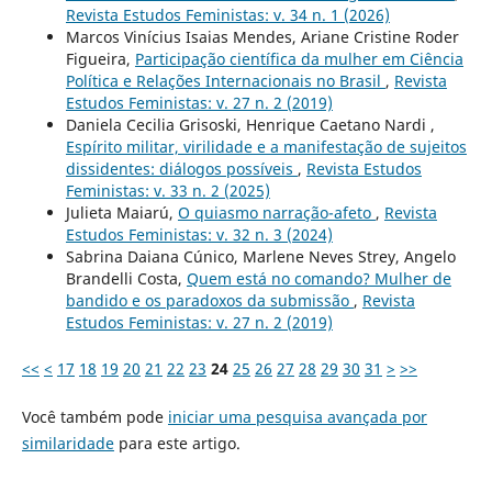
Revista Estudos Feministas: v. 34 n. 1 (2026)
Marcos Vinícius Isaias Mendes, Ariane Cristine Roder
Figueira,
Participação científica da mulher em Ciência
Política e Relações Internacionais no Brasil
,
Revista
Estudos Feministas: v. 27 n. 2 (2019)
Daniela Cecilia Grisoski, Henrique Caetano Nardi ,
Espírito militar, virilidade e a manifestação de sujeitos
dissidentes: diálogos possíveis
,
Revista Estudos
Feministas: v. 33 n. 2 (2025)
Julieta Maiarú,
O quiasmo narração-afeto
,
Revista
Estudos Feministas: v. 32 n. 3 (2024)
Sabrina Daiana Cúnico, Marlene Neves Strey, Angelo
Brandelli Costa,
Quem está no comando? Mulher de
bandido e os paradoxos da submissão
,
Revista
Estudos Feministas: v. 27 n. 2 (2019)
<<
<
17
18
19
20
21
22
23
24
25
26
27
28
29
30
31
>
>>
Você também pode
iniciar uma pesquisa avançada por
similaridade
para este artigo.