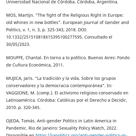
Universidad Nacional de Córdoba. Córdoba, Argentina.
MOS, Martijn. “The fight of the Religious Right in Europe:
old whines in new bottles”. European Journal of Gender and
Politics, v. 1, n. 3, p. 325-343, 2018. DOI:
10.1332/251510818X15395100277595. Consultado el
30/05/2023.
MOUFFE, Chantal. En torno a lo político. Buenos Aires: Fondo
de Cultura Económica, 2011.
MUJICA, Jaris. “La tradición y la vida. Sobre los grupos
conservadores y la democracia contemporánea”. In:
VAGGIONE, M. (comp.). El activismo religioso conservado en
Latinoamérica. Córdoba: Católicas por el Derecho a Decidir,
2010. p. 320-345.
OJEDA, Tomás. Anti-gender Politics in Latin America in
Pandemic. Rio de Janeiro: Sexuality Policy Watch, 2022.
Disponible en
https://sxpolitics.org/anti-gender-politics-in-