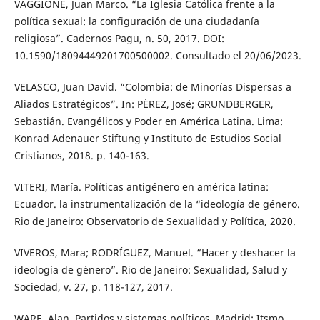
VAGGIONE, Juan Marco. “La Iglesia Católica frente a la
política sexual: la configuración de una ciudadanía
religiosa”. Cadernos Pagu, n. 50, 2017. DOI:
10.1590/18094449201700500002. Consultado el 20/06/2023.
VELASCO, Juan David. “Colombia: de Minorías Dispersas a
Aliados Estratégicos”. In: PÉREZ, José; GRUNDBERGER,
Sebastián. Evangélicos y Poder en América Latina. Lima:
Konrad Adenauer Stiftung y Instituto de Estudios Social
Cristianos, 2018. p. 140-163.
VITERI, María. Políticas antigénero en américa latina:
Ecuador. la instrumentalización de la “ideología de género.
Rio de Janeiro: Observatorio de Sexualidad y Política, 2020.
VIVEROS, Mara; RODRÍGUEZ, Manuel. “Hacer y deshacer la
ideología de género”. Rio de Janeiro: Sexualidad, Salud y
Sociedad, v. 27, p. 118-127, 2017.
WARE, Alan. Partidos y sistemas políticos. Madrid: Itsmo,