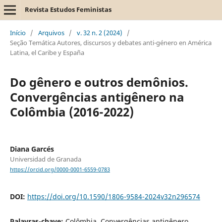
Revista Estudos Feministas
Início
/
Arquivos
/
v. 32 n. 2 (2024)
/
Seção Temática Autores, discursos y debates anti-género en América
Latina, el Caribe y España
Do gênero e outros demônios.
Convergências antigênero na
Colômbia (2016-2022)
Diana Garcés
Universidad de Granada
https://orcid.org/0000-0001-6559-0783
DOI:
https://doi.org/10.1590/1806-9584-2024v32n296574
Palavras-chave:
Colômbia, Convergências antigênero,