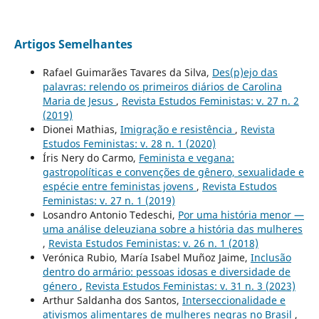
Artigos Semelhantes
Rafael Guimarães Tavares da Silva,
Des(p)ejo das
palavras: relendo os primeiros diários de Carolina
Maria de Jesus
,
Revista Estudos Feministas: v. 27 n. 2
(2019)
Dionei Mathias,
Imigração e resistência
,
Revista
Estudos Feministas: v. 28 n. 1 (2020)
Íris Nery do Carmo,
Feminista e vegana:
gastropolíticas e convenções de gênero, sexualidade e
espécie entre feministas jovens
,
Revista Estudos
Feministas: v. 27 n. 1 (2019)
Losandro Antonio Tedeschi,
Por uma história menor —
uma análise deleuziana sobre a história das mulheres
,
Revista Estudos Feministas: v. 26 n. 1 (2018)
Verónica Rubio, María Isabel Muñoz Jaime,
Inclusão
dentro do armário: pessoas idosas e diversidade de
género
,
Revista Estudos Feministas: v. 31 n. 3 (2023)
Arthur Saldanha dos Santos,
Interseccionalidade e
ativismos alimentares de mulheres negras no Brasil
,