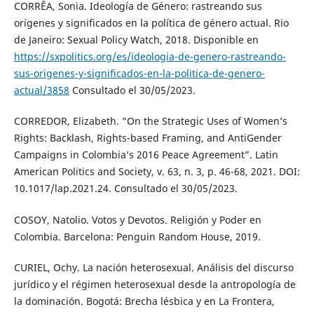
CORRÊA, Sonia. Ideología de Género: rastreando sus
orígenes y significados en la política de género actual. Rio
de Janeiro: Sexual Policy Watch, 2018. Disponible en
https://sxpolitics.org/es/ideologia-de-genero-rastreando-
sus-origenes-y-significados-en-la-politica-de-genero-
actual/3858
Consultado el 30/05/2023.
CORREDOR, Elizabeth. “On the Strategic Uses of Women’s
Rights: Backlash, Rights-based Framing, and AntiGender
Campaigns in Colombia’s 2016 Peace Agreement”. Latin
American Politics and Society, v. 63, n. 3, p. 46-68, 2021. DOI:
10.1017/lap.2021.24. Consultado el 30/05/2023.
COSOY, Natolio. Votos y Devotos. Religión y Poder en
Colombia. Barcelona: Penguin Random House, 2019.
CURIEL, Ochy. La nación heterosexual. Análisis del discurso
jurídico y el régimen heterosexual desde la antropología de
la dominación. Bogotá: Brecha lésbica y en La Frontera,