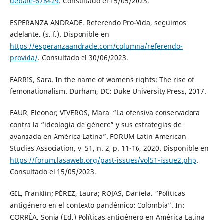
debate-678429
. Consultado el 15/05/2023.
ESPERANZA ANDRADE. Referendo Pro-Vida, seguimos
adelante. (s. f.). Disponible en
https://esperanzaandrade.com/columna/referendo-
provida/
. Consultado el 30/06/2023.
FARRIS, Sara. In the name of women´s rights: The rise of
femonationalism. Durham, DC: Duke University Press, 2017.
FAUR, Eleonor; VIVEROS, Mara. “La ofensiva conservadora
contra la “ideología de género” y sus estrategias de
avanzada en América Latina”. FORUM Latin American
Studies Association, v. 51, n. 2, p. 11-16, 2020. Disponible en
https://forum.lasaweb.org/past-issues/vol51-issue2.php
.
Consultado el 15/05/2023.
GIL, Franklin; PÉREZ, Laura; ROJAS, Daniela. “Políticas
antigénero en el contexto pandémico: Colombia”. In:
CORRÊA, Sonia (Ed.) Políticas antigénero en América Latina