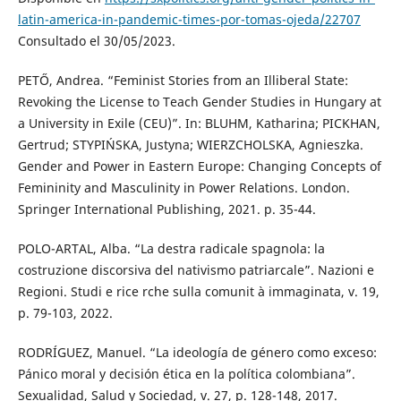
latin-america-in-pandemic-times-por-tomas-ojeda/22707
Consultado el 30/05/2023.
PETŐ, Andrea. “Feminist Stories from an Illiberal State:
Revoking the License to Teach Gender Studies in Hungary at
a University in Exile (CEU)”. In: BLUHM, Katharina; PICKHAN,
Gertrud; STYPIŃSKA, Justyna; WIERZCHOLSKA, Agnieszka.
Gender and Power in Eastern Europe: Changing Concepts of
Femininity and Masculinity in Power Relations. London.
Springer International Publishing, 2021. p. 35-44.
POLO-ARTAL, Alba. “La destra radicale spagnola: la
costruzione discorsiva del nativismo patriarcale”. Nazioni e
Regioni. Studi e rice rche sulla comunit à immaginata, v. 19,
p. 79-103, 2022.
RODRÍGUEZ, Manuel. “La ideología de género como exceso:
Pánico moral y decisión ética en la política colombiana”.
Sexualidad, Salud y Sociedad, v. 27, p. 128-148, 2017.