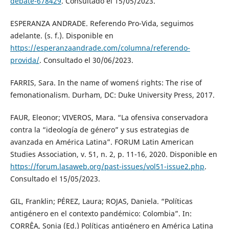
debate-678429
. Consultado el 15/05/2023.
ESPERANZA ANDRADE. Referendo Pro-Vida, seguimos
adelante. (s. f.). Disponible en
https://esperanzaandrade.com/columna/referendo-
provida/
. Consultado el 30/06/2023.
FARRIS, Sara. In the name of women´s rights: The rise of
femonationalism. Durham, DC: Duke University Press, 2017.
FAUR, Eleonor; VIVEROS, Mara. “La ofensiva conservadora
contra la “ideología de género” y sus estrategias de
avanzada en América Latina”. FORUM Latin American
Studies Association, v. 51, n. 2, p. 11-16, 2020. Disponible en
https://forum.lasaweb.org/past-issues/vol51-issue2.php
.
Consultado el 15/05/2023.
GIL, Franklin; PÉREZ, Laura; ROJAS, Daniela. “Políticas
antigénero en el contexto pandémico: Colombia”. In:
CORRÊA, Sonia (Ed.) Políticas antigénero en América Latina