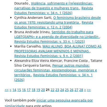
Dourado ,
Violência, sofrimento e (re)existências:
narrativas de travestis e mulheres trans
,
Revista
Estudos Feministas: v. 34 n. 1 (2026)
Cynthia Andersen Sarti,
O feminismo brasileiro desde
os anos 1970: revisitando uma trajetória
,
Revista
Estudos Feministas: v. 12 n. 2 (2004)
Bruna Andrade Irineu,
Sentidos do trabalho para
LGBTQIAPN+ e a agenda de diversidade no LinkedIn
,
Revista Estudos Feministas: v. 33 n. 1 (2025)
Marília Carvalho,
MAU ALUNO, BOA ALUNA? COMO AS
PROFESSORAS AVALIAM MENINOS E MENINAS
,
Revista Estudos Feministas: v. 9 n. 2 (2001)
Alexandra Eliza Vieira Alencar, Francine Costa , Tatiane
Silva Cerqueira Santos,
Pensar outros mundos:
circulações feministas, epistemologias, memórias e
territórios
,
Revista Estudos Feministas: v. 34 n. 1
(2026)
<<
<
14
15
16
17
18
19
20
21
22
23
24
25
26
27
28
>
>>
Você também pode
iniciar uma pesquisa avançada por
similaridade
para este artigo.