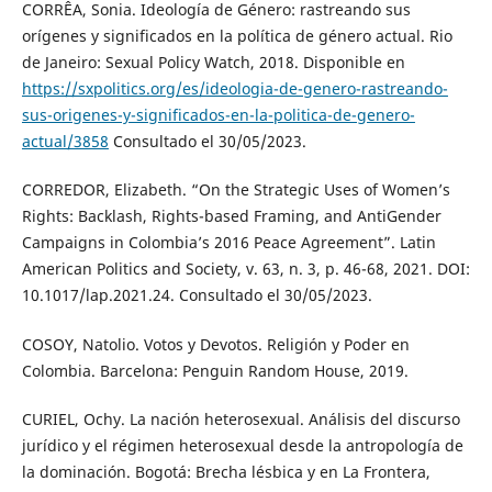
CORRÊA, Sonia. Ideología de Género: rastreando sus
orígenes y significados en la política de género actual. Rio
de Janeiro: Sexual Policy Watch, 2018. Disponible en
https://sxpolitics.org/es/ideologia-de-genero-rastreando-
sus-origenes-y-significados-en-la-politica-de-genero-
actual/3858
Consultado el 30/05/2023.
CORREDOR, Elizabeth. “On the Strategic Uses of Women’s
Rights: Backlash, Rights-based Framing, and AntiGender
Campaigns in Colombia’s 2016 Peace Agreement”. Latin
American Politics and Society, v. 63, n. 3, p. 46-68, 2021. DOI:
10.1017/lap.2021.24. Consultado el 30/05/2023.
COSOY, Natolio. Votos y Devotos. Religión y Poder en
Colombia. Barcelona: Penguin Random House, 2019.
CURIEL, Ochy. La nación heterosexual. Análisis del discurso
jurídico y el régimen heterosexual desde la antropología de
la dominación. Bogotá: Brecha lésbica y en La Frontera,