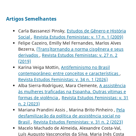
Artigos Semelhantes
Carla Bassanezi Pinsky,
Estudos de Gênero e História
Social
,
Revista Estudos Feministas: v. 17 n. 1 (2009)
Felipe Cazeiro, Emilly Mel Fernandes, Marlos Alves
Bezerra,
(Trans)tornando a norma cisgênera e seus
derivados
,
Revista Estudos Feministas: v. 27 n. 2
(2019)
Karina Veiga Mottin,
Antifeminismo no Brasil
contemporâneo: entre conceitos e características
,
Revista Estudos Feministas: v. 34 n. 1 (2026)
Alba Sierra-Rodríguez, Mara Clemente,
A assistência
às mulheres traficadas na Espanha. Outras vítimas e
formas de violência
,
Revista Estudos Feministas: v. 31
n. 2 (2023)
Mariana Prandini Assis , Marina Brito Pinheiro ,
Pela
desfamilização da política de assistência social no
Brasil
,
Revista Estudos Feministas: v. 31 n. 2 (2023)
Macelo Machado de Almeida, Alexandre Costa-Val,
Luís Augusto Vasconcelos da Silva, Maria Inês Costa