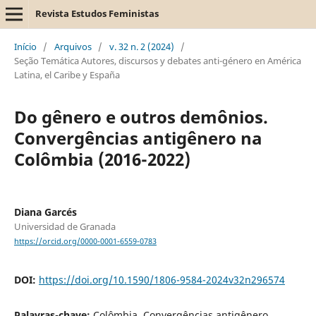
Revista Estudos Feministas
Início
/
Arquivos
/
v. 32 n. 2 (2024)
/
Seção Temática Autores, discursos y debates anti-género en América
Latina, el Caribe y España
Do gênero e outros demônios.
Convergências antigênero na
Colômbia (2016-2022)
Diana Garcés
Universidad de Granada
https://orcid.org/0000-0001-6559-0783
DOI:
https://doi.org/10.1590/1806-9584-2024v32n296574
Palavras-chave:
Colômbia, Convergências antigênero,