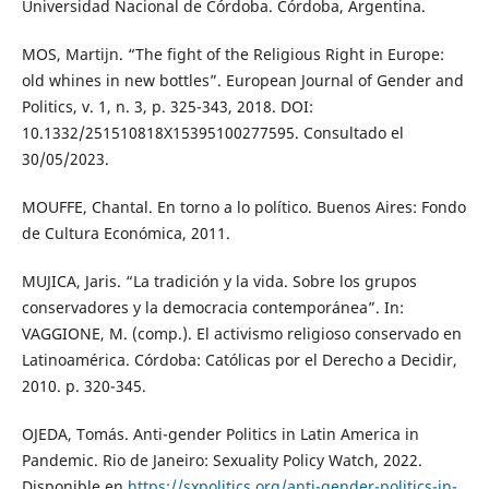
Universidad Nacional de Córdoba. Córdoba, Argentina.
MOS, Martijn. “The fight of the Religious Right in Europe:
old whines in new bottles”. European Journal of Gender and
Politics, v. 1, n. 3, p. 325-343, 2018. DOI:
10.1332/251510818X15395100277595. Consultado el
30/05/2023.
MOUFFE, Chantal. En torno a lo político. Buenos Aires: Fondo
de Cultura Económica, 2011.
MUJICA, Jaris. “La tradición y la vida. Sobre los grupos
conservadores y la democracia contemporánea”. In:
VAGGIONE, M. (comp.). El activismo religioso conservado en
Latinoamérica. Córdoba: Católicas por el Derecho a Decidir,
2010. p. 320-345.
OJEDA, Tomás. Anti-gender Politics in Latin America in
Pandemic. Rio de Janeiro: Sexuality Policy Watch, 2022.
Disponible en
https://sxpolitics.org/anti-gender-politics-in-