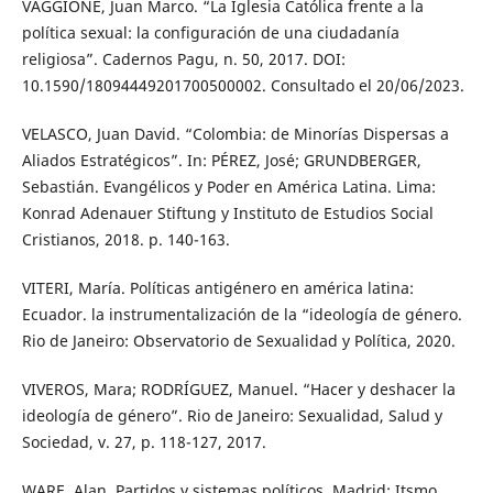
VAGGIONE, Juan Marco. “La Iglesia Católica frente a la
política sexual: la configuración de una ciudadanía
religiosa”. Cadernos Pagu, n. 50, 2017. DOI:
10.1590/18094449201700500002. Consultado el 20/06/2023.
VELASCO, Juan David. “Colombia: de Minorías Dispersas a
Aliados Estratégicos”. In: PÉREZ, José; GRUNDBERGER,
Sebastián. Evangélicos y Poder en América Latina. Lima:
Konrad Adenauer Stiftung y Instituto de Estudios Social
Cristianos, 2018. p. 140-163.
VITERI, María. Políticas antigénero en américa latina:
Ecuador. la instrumentalización de la “ideología de género.
Rio de Janeiro: Observatorio de Sexualidad y Política, 2020.
VIVEROS, Mara; RODRÍGUEZ, Manuel. “Hacer y deshacer la
ideología de género”. Rio de Janeiro: Sexualidad, Salud y
Sociedad, v. 27, p. 118-127, 2017.
WARE, Alan. Partidos y sistemas políticos. Madrid: Itsmo,