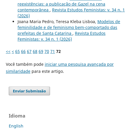
reexistências: a publicação de Gazel na cena
contemporânea
,
Revista Estudos Feministas: v. 34 n. 1
(2026)
Joana Maria Pedro, Teresa Kleba Lisboa,
Modelos de
feminilidade e de feminismo bem-comportado das
prefeitas de Santa Catarina
,
Revista Estudos
Feministas: v. 34 n. 1 (2026)
<<
<
65
66
67
68
69
70
71
72
Você também pode
iniciar uma pesquisa avançada por
similaridade
para este artigo.
Enviar Submissão
Idioma
English