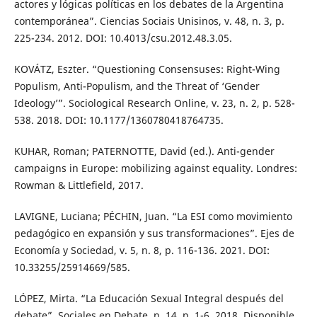
actores y lógicas políticas en los debates de la Argentina
contemporánea”. Ciencias Sociais Unisinos, v. 48, n. 3, p.
225-234. 2012. DOI: 10.4013/csu.2012.48.3.05.
KOVÁTZ, Eszter. “Questioning Consensuses: Right-Wing
Populism, Anti-Populism, and the Threat of ‘Gender
Ideology’”. Sociological Research Online, v. 23, n. 2, p. 528-
538. 2018. DOI: 10.1177/1360780418764735.
KUHAR, Roman; PATERNOTTE, David (ed.). Anti-gender
campaigns in Europe: mobilizing against equality. Londres:
Rowman & Littlefield, 2017.
LAVIGNE, Luciana; PÉCHIN, Juan. “La ESI como movimiento
pedagógico en expansión y sus transformaciones”. Ejes de
Economía y Sociedad, v. 5, n. 8, p. 116-136. 2021. DOI:
10.33255/25914669/585.
LÓPEZ, Mirta. “La Educación Sexual Integral después del
debate”. Sociales en Debate, n. 14, p. 1-6. 2018. Disponible