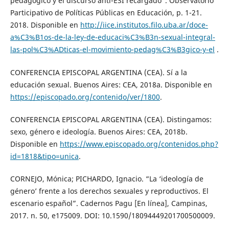
pedagógico y el discurso anti-ESI recargado”. Observatorio
Participativo de Políticas Públicas en Educación, p. 1-21.
2018. Disponible en
http://iice.institutos.filo.uba.ar/doce-
a%C3%B1os-de-la-ley-de-educaci%C3%B3n-sexual-integral-
las-pol%C3%ADticas-el-movimiento-pedag%C3%B3gico-y-el
.
CONFERENCIA EPISCOPAL ARGENTINA (CEA). Sí a la
educación sexual. Buenos Aires: CEA, 2018a. Disponible en
https://episcopado.org/contenido/ver/1800
.
CONFERENCIA EPISCOPAL ARGENTINA (CEA). Distingamos:
sexo, género e ideología. Buenos Aires: CEA, 2018b.
Disponible en
https://www.episcopado.org/contenidos.php?
id=1818&tipo=unica
.
CORNEJO, Mónica; PICHARDO, Ignacio. “La ‘ideología de
género’ frente a los derechos sexuales y reproductivos. El
escenario español”. Cadernos Pagu [En línea], Campinas,
2017. n. 50, e175009. DOI: 10.1590/18094449201700500009.