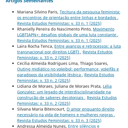
Artigos Semelhantes
Mariana Silvino Paris,
Tecitura da pesquisa feminista:
os encontros de orientação entre linhas e bordados
,
Revista Estudos Feministas: v. 33 n. 1 (2025)
Rhanielly Pereira do Nascimento Pinto,
Movimento
LGBTIAPN+: desafios globais de uma luta constante
,
Revista Estudos Feministas: v. 33 n. 1 (2025)
Laira Rocha Tenca,
Entre avanços e retrocessos: a luta
transnacional por direitos LGBTI
,
Revista Estudos
Feministas: v. 33 n. 2 (2025)
Cecília Almeida Rodrigues Lima, Thiago Soares,
Outing midiático no voleibol: performance, voleifãs e
paradoxos da visibilidade lésbica
,
Revista Estudos
Feministas: v. 33 n. 2 (2025)
Lidiana de Moraes, Juliana de Moraes Prata,
Lélia
Gonzalez: um legado de interdisciplinaridade na
construção de saberes decoloniais
,
Revista Estudos
Feministas: v. 33 n. 2 (2025)
Silvana Maria Bitencourt,
O amor enquanto direito
necessário na vida de homens e mulheres negras
,
Revista Estudos Feministas: v. 33 n. 3 (2025)
Andressa Almeida Nunes,
Entre silêncios e