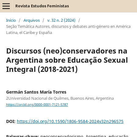
Revista Estudos Feministas
Início
/
Arquivos
/
v. 32 n. 2 (2024)
/
Seção Temática Autores, discursos y debates anti-género en América
Latina, el Caribe y España
Discursos (neo)conservadores na
Argentina sobre Educação Sexual
Integral (2018-2021)
Germán Santos María Torres
2Universidad Nacional de Quilmes, Buenos Aires, Argentina
https://orcid.org/0000-0001-7121-5787
DOI:
https://doi.org/10.1590/1806-9584-2024v32n296575
Palavras-chave:
neoconservadorismo, Argentina, educação