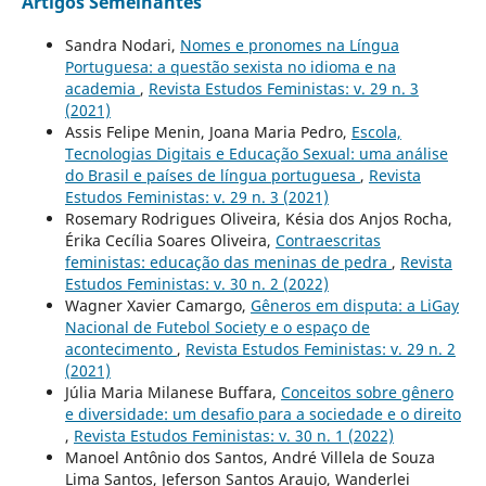
Artigos Semelhantes
Sandra Nodari,
Nomes e pronomes na Língua
Portuguesa: a questão sexista no idioma e na
academia
,
Revista Estudos Feministas: v. 29 n. 3
(2021)
Assis Felipe Menin, Joana Maria Pedro,
Escola,
Tecnologias Digitais e Educação Sexual: uma análise
do Brasil e países de língua portuguesa
,
Revista
Estudos Feministas: v. 29 n. 3 (2021)
Rosemary Rodrigues Oliveira, Késia dos Anjos Rocha,
Érika Cecília Soares Oliveira,
Contraescritas
feministas: educação das meninas de pedra
,
Revista
Estudos Feministas: v. 30 n. 2 (2022)
Wagner Xavier Camargo,
Gêneros em disputa: a LiGay
Nacional de Futebol Society e o espaço de
acontecimento
,
Revista Estudos Feministas: v. 29 n. 2
(2021)
Júlia Maria Milanese Buffara,
Conceitos sobre gênero
e diversidade: um desafio para a sociedade e o direito
,
Revista Estudos Feministas: v. 30 n. 1 (2022)
Manoel Antônio dos Santos, André Villela de Souza
Lima Santos, Jeferson Santos Araujo, Wanderlei