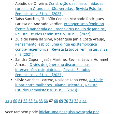
Abadio de Oliveira,
Construção das masculinidades
rurais em Grande sertão: veredas
,
Revista Estudos
Feministas: v. 31 n. 1 (2023)
Taísa Sanches, Theófilo Codeço Machado Rodrigues,
Larissa de Andrade Verdier,
Protagonismo feminino
frente à pandemia de Coronavírus no Rio de Janeiro
,
Revista Estudos Feministas: v. 30 n. 3 (2022)
Zuleide Paiva da Silva, Rosangela Janja Costa Araujo,
Pensamento lésbico: uma ginga epistemológica
contra-hegemônica
,
Revista Estudos Feministas: v. 29
n. 3 (2021)
Sandra Caponi, Jesús Martínez Sevilla, Leticia Hummel
Amaral,
O viés de gênero no discurso e nas
intervenções psiquiátricas
,
Revista Estudos
Feministas: v. 31 n. 1 (2023)
Silvio Sanches Barreto, Rosiane Lana Pena,
A tríade
lunar entre mulheres Tukano Orientais
,
Revista
Estudos Feministas: v. 31 n. 3 (2023)
<<
<
60
61
62
63
64
65
66
67
68
69
70
71
72
>
>>
Você também pode
iniciar uma pesquisa avançada por