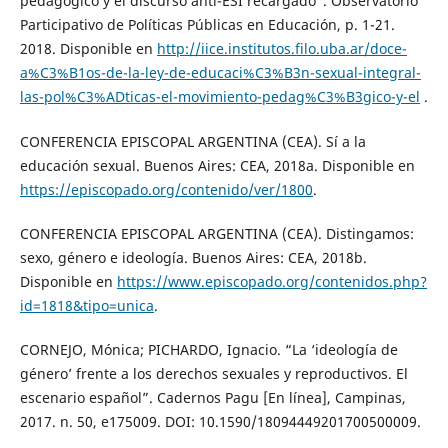
pedagógico y el discurso anti-ESI recargado”. Observatorio
Participativo de Políticas Públicas en Educación, p. 1-21.
2018. Disponible en
http://iice.institutos.filo.uba.ar/doce-
a%C3%B1os-de-la-ley-de-educaci%C3%B3n-sexual-integral-
las-pol%C3%ADticas-el-movimiento-pedag%C3%B3gico-y-el
.
CONFERENCIA EPISCOPAL ARGENTINA (CEA). Sí a la
educación sexual. Buenos Aires: CEA, 2018a. Disponible en
https://episcopado.org/contenido/ver/1800
.
CONFERENCIA EPISCOPAL ARGENTINA (CEA). Distingamos:
sexo, género e ideología. Buenos Aires: CEA, 2018b.
Disponible en
https://www.episcopado.org/contenidos.php?
id=1818&tipo=unica
.
CORNEJO, Mónica; PICHARDO, Ignacio. “La ‘ideología de
género’ frente a los derechos sexuales y reproductivos. El
escenario español”. Cadernos Pagu [En línea], Campinas,
2017. n. 50, e175009. DOI: 10.1590/18094449201700500009.