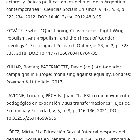
actores y lógicas políticas en los debates de la Argentina
contemporánea”. Ciencias Sociais Unisinos, v. 48, n. 3, p.
225-234. 2012. DOI: 10.4013/csu.2012.48.3.05.
KOVÁTZ, Eszter. “Questioning Consensuses: Right-Wing
Populism, Anti-Populism, and the Threat of ‘Gender
Ideology’”. Sociological Research Online, v. 23, n. 2, p. 528-
538. 2018. DOI: 10.1177/1360780418764735.
KUHAR, Roman; PATERNOTTE, David (ed.). Anti-gender
campaigns in Europe: mobilizing against equality. Londres:
Rowman & Littlefield, 2017.
LAVIGNE, Luciana; PÉCHIN, Juan. “La ESI como movimiento
pedagógico en expansión y sus transformaciones”. Ejes de
Economía y Sociedad, v. 5, n. 8, p. 116-136. 2021. DOI:
10.33255/25914669/585.
LÓPEZ, Mirta. “La Educación Sexual Integral después del
debate”. Sociales en Debate, n. 14, p. 1-6. 2018. Disponible