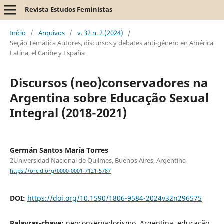
Revista Estudos Feministas
Início
/
Arquivos
/
v. 32 n. 2 (2024)
/
Seção Temática Autores, discursos y debates anti-género en América
Latina, el Caribe y España
Discursos (neo)conservadores na
Argentina sobre Educação Sexual
Integral (2018-2021)
Germán Santos María Torres
2Universidad Nacional de Quilmes, Buenos Aires, Argentina
https://orcid.org/0000-0001-7121-5787
DOI:
https://doi.org/10.1590/1806-9584-2024v32n296575
Palavras-chave:
neoconservadorismo, Argentina, educação