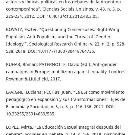
actores y lógicas políticas en los debates de la Argentina
contemporánea”. Ciencias Sociais Unisinos, v. 48, n. 3, p.
225-234. 2012. DOI: 10.4013/csu.2012.48.3.05.
KOVÁTZ, Eszter. “Questioning Consensuses: Right-Wing
Populism, Anti-Populism, and the Threat of ‘Gender
Ideology’”. Sociological Research Online, v. 23, n. 2, p. 528-
538. 2018. DOI: 10.1177/1360780418764735.
KUHAR, Roman; PATERNOTTE, David (ed.). Anti-gender
campaigns in Europe: mobilizing against equality. Londres:
Rowman & Littlefield, 2017.
LAVIGNE, Luciana; PÉCHIN, Juan. “La ESI como movimiento
pedagógico en expansión y sus transformaciones”. Ejes de
Economía y Sociedad, v. 5, n. 8, p. 116-136. 2021. DOI:
10.33255/25914669/585.
LÓPEZ, Mirta. “La Educación Sexual Integral después del
debate”. Sociales en Debate, n. 14, p. 1-6. 2018. Disponible