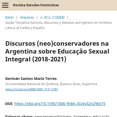
Revista Estudos Feministas
Início
/
Arquivos
/
v. 32 n. 2 (2024)
/
Seção Temática Autores, discursos y debates anti-género en América
Latina, el Caribe y España
Discursos (neo)conservadores na
Argentina sobre Educação Sexual
Integral (2018-2021)
Germán Santos María Torres
2Universidad Nacional de Quilmes, Buenos Aires, Argentina
https://orcid.org/0000-0001-7121-5787
DOI:
https://doi.org/10.1590/1806-9584-2024v32n296575
Palavras-chave:
neoconservadorismo, Argentina, educação