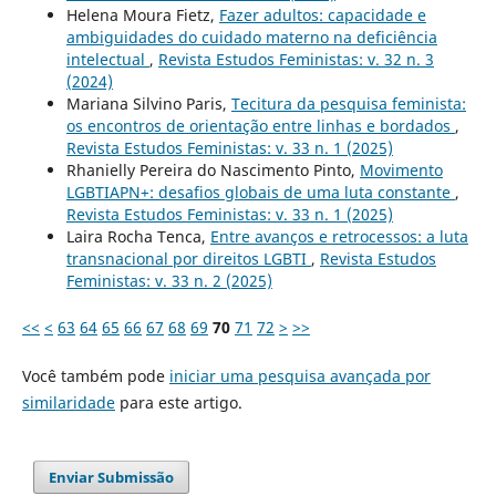
Helena Moura Fietz,
Fazer adultos: capacidade e
ambiguidades do cuidado materno na deficiência
intelectual
,
Revista Estudos Feministas: v. 32 n. 3
(2024)
Mariana Silvino Paris,
Tecitura da pesquisa feminista:
os encontros de orientação entre linhas e bordados
,
Revista Estudos Feministas: v. 33 n. 1 (2025)
Rhanielly Pereira do Nascimento Pinto,
Movimento
LGBTIAPN+: desafios globais de uma luta constante
,
Revista Estudos Feministas: v. 33 n. 1 (2025)
Laira Rocha Tenca,
Entre avanços e retrocessos: a luta
transnacional por direitos LGBTI
,
Revista Estudos
Feministas: v. 33 n. 2 (2025)
<<
<
63
64
65
66
67
68
69
70
71
72
>
>>
Você também pode
iniciar uma pesquisa avançada por
similaridade
para este artigo.
Enviar Submissão