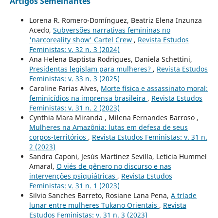
Artigos Semelhantes
Lorena R. Romero-Domínguez, Beatriz Elena Inzunza
Acedo,
Subversões narrativas femininas no
'narcoreality show' Cartel Crew
,
Revista Estudos
Feministas: v. 32 n. 3 (2024)
Ana Helena Baptista Rodrigues, Daniela Schettini,
Presidentas legislam para mulheres?
,
Revista Estudos
Feministas: v. 33 n. 3 (2025)
Caroline Farias Alves,
Morte física e assassinato moral:
feminicídios na imprensa brasileira
,
Revista Estudos
Feministas: v. 31 n. 2 (2023)
Cynthia Mara Miranda , Milena Fernandes Barroso ,
Mulheres na Amazônia: lutas em defesa de seus
corpos-territórios
,
Revista Estudos Feministas: v. 31 n.
2 (2023)
Sandra Caponi, Jesús Martínez Sevilla, Leticia Hummel
Amaral,
O viés de gênero no discurso e nas
intervenções psiquiátricas
,
Revista Estudos
Feministas: v. 31 n. 1 (2023)
Silvio Sanches Barreto, Rosiane Lana Pena,
A tríade
lunar entre mulheres Tukano Orientais
,
Revista
Estudos Feministas: v. 31 n. 3 (2023)