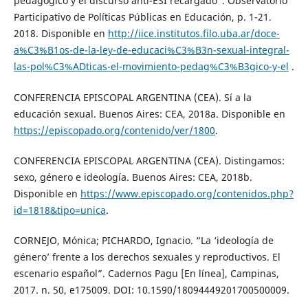
pedagógico y el discurso anti-ESI recargado”. Observatorio
Participativo de Políticas Públicas en Educación, p. 1-21.
2018. Disponible en
http://iice.institutos.filo.uba.ar/doce-
a%C3%B1os-de-la-ley-de-educaci%C3%B3n-sexual-integral-
las-pol%C3%ADticas-el-movimiento-pedag%C3%B3gico-y-el
.
CONFERENCIA EPISCOPAL ARGENTINA (CEA). Sí a la
educación sexual. Buenos Aires: CEA, 2018a. Disponible en
https://episcopado.org/contenido/ver/1800
.
CONFERENCIA EPISCOPAL ARGENTINA (CEA). Distingamos:
sexo, género e ideología. Buenos Aires: CEA, 2018b.
Disponible en
https://www.episcopado.org/contenidos.php?
id=1818&tipo=unica
.
CORNEJO, Mónica; PICHARDO, Ignacio. “La ‘ideología de
género’ frente a los derechos sexuales y reproductivos. El
escenario español”. Cadernos Pagu [En línea], Campinas,
2017. n. 50, e175009. DOI: 10.1590/18094449201700500009.