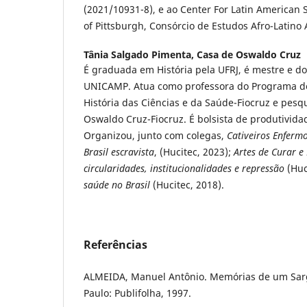
(2021/10931-8), e ao Center For Latin American S
of Pittsburgh, Consórcio de Estudos Afro-Latino
Tânia Salgado Pimenta,
Casa de Oswaldo Cruz
É graduada em História pela UFRJ, é mestre e do
UNICAMP. Atua como professora do Programa d
História das Ciências e da Saúde-Fiocruz e pes
Oswaldo Cruz-Fiocruz. É bolsista de produtivid
Organizou, junto com colegas,
Cativeiros Enfermo
Brasil escravista
, (Hucitec, 2023);
Artes de Curar e
circularidades, institucionalidades e repressão
(Huc
saúde no Brasil
(Hucitec, 2018).
Referências
ALMEIDA, Manuel Antônio. Memórias de um Sarg
Paulo: Publifolha, 1997.