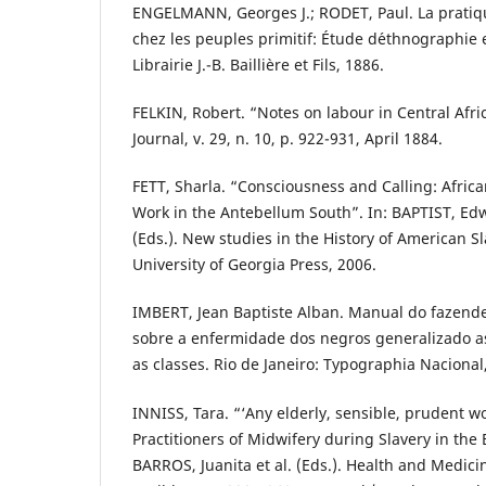
ENGELMANN, Georges J.; RODET, Paul. La prati
chez les peuples primitif: Étude d´ethnographie e
Librairie J.-B. Baillière et Fils, 1886.
FELKIN, Robert. “Notes on labour in Central Afr
Journal, v. 29, n. 10, p. 922-931, April 1884.
FETT, Sharla. “Consciousness and Calling: Afric
Work in the Antebellum South”. In: BAPTIST, E
(Eds.). New studies in the History of American S
University of Georgia Press, 2006.
IMBERT, Jean Baptiste Alban. Manual do fazende
sobre a enfermidade dos negros generalizado a
as classes. Rio de Janeiro: Typographia Nacional
INNISS, Tara. “‘Any elderly, sensible, prudent 
Practitioners of Midwifery during Slavery in the 
BARROS, Juanita et al. (Eds.). Health and Medici