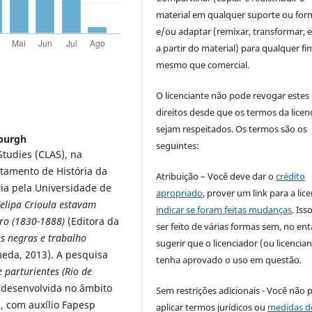
material em qualquer suporte ou for
e/ou adaptar (remixar, transformar, e 
a partir do material) para qualquer fi
mesmo que comercial.
O licenciante não pode revogar estes
direitos desde que os termos da licen
sejam respeitados. Os termos são os
sburgh
seguintes:
Studies (CLAS), na
rtamento de História da
Atribuição – Você deve dar o
crédito
ia pela Universidade de
apropriado
, prover um link para a lic
elipa Crioula estavam
indicar se foram feitas mudanças
. Is
iro (1830-1888)
(Editora da
ser feito de várias formas sem, no ent
s negras e trabalho
sugerir que o licenciador (ou licencian
eda, 2013). A pesquisa
tenha aprovado o uso em questão.
e parturientes
(Rio de
 desenvolvida no âmbito
Sem restrições adicionais - Você não 
, com auxílio Fapesp
aplicar termos jurídicos ou
medidas d