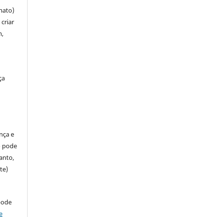
mato)
criar
m,
ça
ença e
so pode
anto,
te)
pode
e