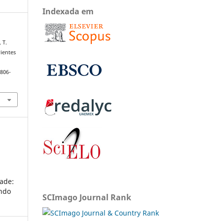
Indexada em
 T.
rientes
1806-
ade:
undo
SCImago Journal Rank