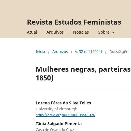
Revista Estudos Feministas
Atual
Arquivos
Notícias
Sobre
Início
/
Arquivos
/
v. 32 n. 1 (2024)
/
Dossiê gêne
Mulheres negras, parteiras 
1850)
Lorena Féres da Silva Telles
University of Pittsburgh
https://orcid.org/0000-0003-1954-5126
Tânia Salgado Pimenta
Casa de Oswaldo Cruz