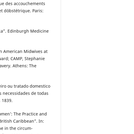
que des accouchements
t d´obstétrique. Paris:
ica”. Edinburgh Medicine
an American Midwives at
dward; CAMP, Stephanie
lavery. Athens: The
iro ou tratado domestico
s necessidades de todas
, 1839.
women’: The Practice and
British Caribbean”. In:
ne in the circum-