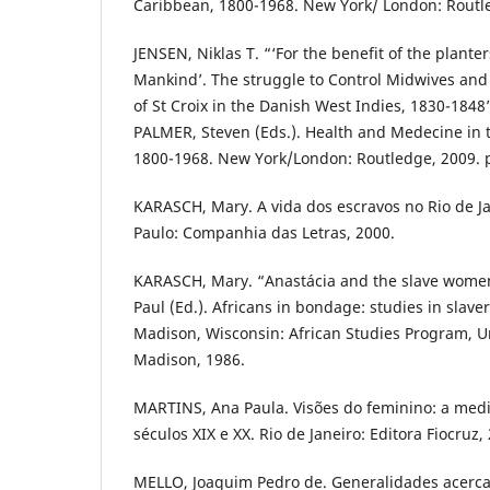
Caribbean, 1800-1968. New York/ London: Routle
JENSEN, Niklas T. “‘For the benefit of the plante
Mankind’. The struggle to Control Midwives and 
of St Croix in the Danish West Indies, 1830-1848
PALMER, Steven (Eds.). Health and Medecine in 
1800-1968. New York/London: Routledge, 2009. p
KARASCH, Mary. A vida dos escravos no Rio de Ja
Paulo: Companhia das Letras, 2000.
KARASCH, Mary. “Anastácia and the slave women 
Paul (Ed.). Africans in bondage: studies in slave
Madison, Wisconsin: African Studies Program, Un
Madison, 1986.
MARTINS, Ana Paula. Visões do feminino: a med
séculos XIX e XX. Rio de Janeiro: Editora Fiocruz,
MELLO, Joaquim Pedro de. Generalidades acerca