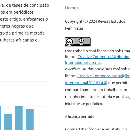
ia, de teses de conclusão
Licença
dos em periódicos
neste artigo, enfocamos o
Copyright (c) 2024 Revista Estudos
ulheres negras que
Feministas
ngo da primeira metade
ulheres africanas e
Este trabalho está licenciado sob um
licença
Creative Commons Attribution
International License
.
A
Revista Estudos Feministas
está sob 
licença
Creative Commons Atribuição 
Internacional (CC BY 4.0)
que permite
compartilhamento do trabalho com
reconhecimento de autoria e publica
inicial neste periódico.
A licença permite:
Compartilhar (copiar e redistribuir o