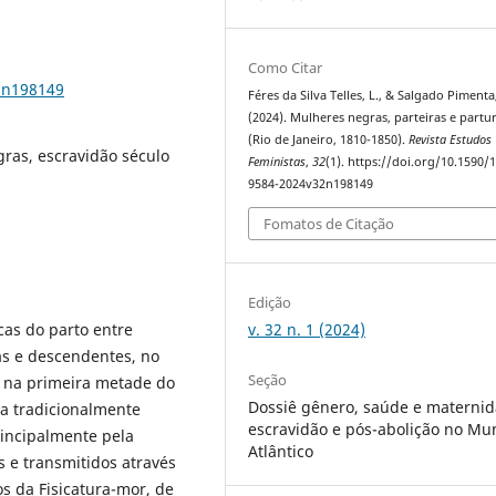
Como Citar
2n198149
Féres da Silva Telles, L., & Salgado Pimenta,
(2024). Mulheres negras, parteiras e partu
(Rio de Janeiro, 1810-1850).
Revista Estudos
gras, escravidão século
Feministas
,
32
(1). https://doi.org/10.1590/
9584-2024v32n198149
Fomatos de Citação
Edição
v. 32 n. 1 (2024)
cas do parto entre
nas e descendentes, no
Seção
o na primeira metade do
Dossiê gênero, saúde e maternid
ra tradicionalmente
escravidão e pós-abolição no M
rincipalmente pela
Atlântico
 e transmitidos através
os da Fisicatura-mor, de