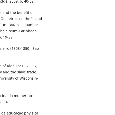
dge, 2009. p. 40-52.
rs and the benefit of
Obstetrics on the Island
”. In: BARROS, Juanita;
the circum-Caribbean,
. 19-39.
neiro (1808-1850). São
of Rio”. In: LOVEJOY,
ry and the slave trade.
iversity of Wisconsin-
icina da mulher nos
 2004.
 da educação phyisica