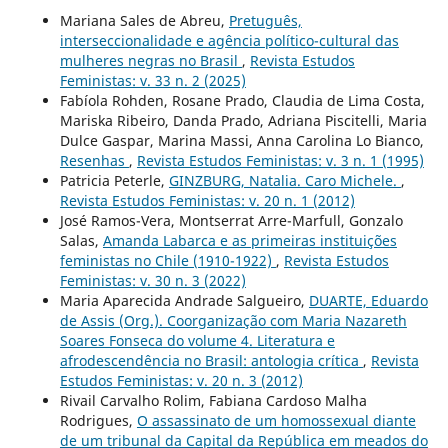
Mariana Sales de Abreu,
Pretuguês,
interseccionalidade e agência político-cultural das
mulheres negras no Brasil
,
Revista Estudos
Feministas: v. 33 n. 2 (2025)
Fabíola Rohden, Rosane Prado, Claudia de Lima Costa,
Mariska Ribeiro, Danda Prado, Adriana Piscitelli, Maria
Dulce Gaspar, Marina Massi, Anna Carolina Lo Bianco,
Resenhas
,
Revista Estudos Feministas: v. 3 n. 1 (1995)
Patricia Peterle,
GINZBURG, Natalia. Caro Michele.
,
Revista Estudos Feministas: v. 20 n. 1 (2012)
José Ramos-Vera, Montserrat Arre-Marfull, Gonzalo
Salas,
Amanda Labarca e as primeiras instituições
feministas no Chile (1910-1922)
,
Revista Estudos
Feministas: v. 30 n. 3 (2022)
Maria Aparecida Andrade Salgueiro,
DUARTE, Eduardo
de Assis (Org.). Coorganização com Maria Nazareth
Soares Fonseca do volume 4. Literatura e
afrodescendência no Brasil: antologia crítica
,
Revista
Estudos Feministas: v. 20 n. 3 (2012)
Rivail Carvalho Rolim, Fabiana Cardoso Malha
Rodrigues,
O assassinato de um homossexual diante
de um tribunal da Capital da República em meados do