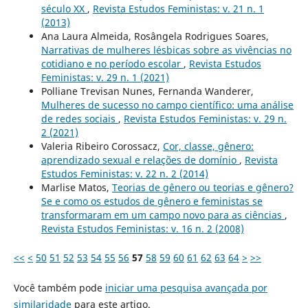
século XX
,
Revista Estudos Feministas: v. 21 n. 1
(2013)
Ana Laura Almeida, Rosângela Rodrigues Soares,
Narrativas de mulheres lésbicas sobre as vivências no
cotidiano e no período escolar
,
Revista Estudos
Feministas: v. 29 n. 1 (2021)
Polliane Trevisan Nunes, Fernanda Wanderer,
Mulheres de sucesso no campo científico: uma análise
de redes sociais
,
Revista Estudos Feministas: v. 29 n.
2 (2021)
Valeria Ribeiro Corossacz,
Cor, classe, gênero:
aprendizado sexual e relações de domínio
,
Revista
Estudos Feministas: v. 22 n. 2 (2014)
Marlise Matos,
Teorias de gênero ou teorias e gênero?
Se e como os estudos de gênero e feministas se
transformaram em um campo novo para as ciências
,
Revista Estudos Feministas: v. 16 n. 2 (2008)
<<
<
50
51
52
53
54
55
56
57
58
59
60
61
62
63
64
>
>>
Você também pode
iniciar uma pesquisa avançada por
similaridade
para este artigo.