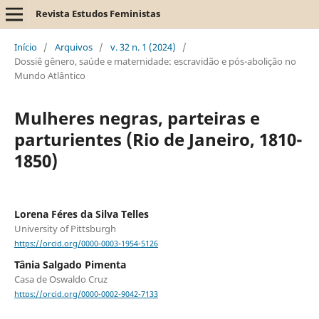
Revista Estudos Feministas
Início
/
Arquivos
/
v. 32 n. 1 (2024)
/
Dossiê gênero, saúde e maternidade: escravidão e pós-abolição no
Mundo Atlântico
Mulheres negras, parteiras e
parturientes (Rio de Janeiro, 1810-
1850)
Lorena Féres da Silva Telles
University of Pittsburgh
https://orcid.org/0000-0003-1954-5126
Tânia Salgado Pimenta
Casa de Oswaldo Cruz
https://orcid.org/0000-0002-9042-7133