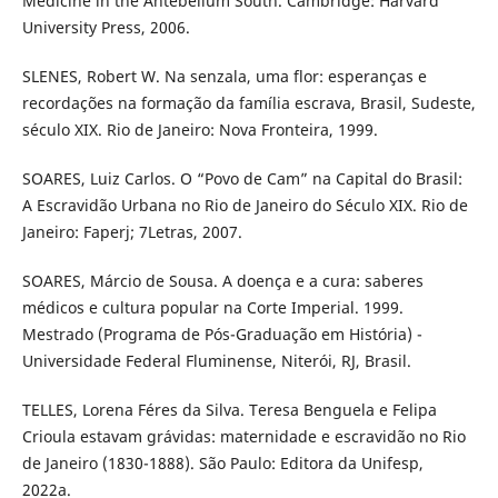
Medicine in the Antebellum South. Cambridge: Harvard
University Press, 2006.
SLENES, Robert W. Na senzala, uma flor: esperanças e
recordações na formação da família escrava, Brasil, Sudeste,
século XIX. Rio de Janeiro: Nova Fronteira, 1999.
SOARES, Luiz Carlos. O “Povo de Cam” na Capital do Brasil:
A Escravidão Urbana no Rio de Janeiro do Século XIX. Rio de
Janeiro: Faperj; 7Letras, 2007.
SOARES, Márcio de Sousa. A doença e a cura: saberes
médicos e cultura popular na Corte Imperial. 1999.
Mestrado (Programa de Pós-Graduação em História) -
Universidade Federal Fluminense, Niterói, RJ, Brasil.
TELLES, Lorena Féres da Silva. Teresa Benguela e Felipa
Crioula estavam grávidas: maternidade e escravidão no Rio
de Janeiro (1830-1888). São Paulo: Editora da Unifesp,
2022a.