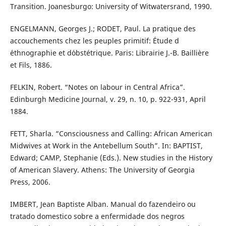
Transition. Joanesburgo: University of Witwatersrand, 1990.
ENGELMANN, Georges J.; RODET, Paul. La pratique des
accouchements chez les peuples primitif: Étude d
´ethnographie et d´obstétrique. Paris: Librairie J.-B. Baillière
et Fils, 1886.
FELKIN, Robert. “Notes on labour in Central Africa”.
Edinburgh Medicine Journal, v. 29, n. 10, p. 922-931, April
1884.
FETT, Sharla. “Consciousness and Calling: African American
Midwives at Work in the Antebellum South”. In: BAPTIST,
Edward; CAMP, Stephanie (Eds.). New studies in the History
of American Slavery. Athens: The University of Georgia
Press, 2006.
IMBERT, Jean Baptiste Alban. Manual do fazendeiro ou
tratado domestico sobre a enfermidade dos negros