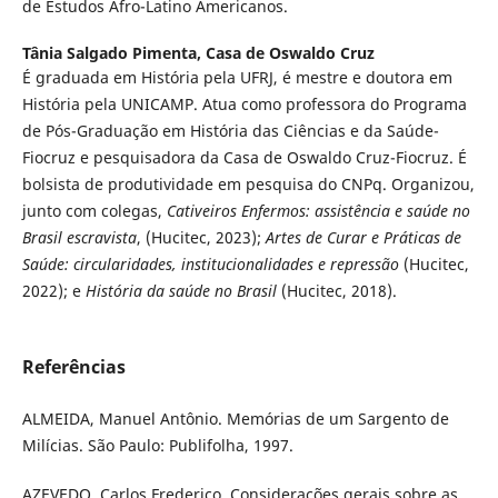
de Estudos Afro-Latino Americanos.
Tânia Salgado Pimenta,
Casa de Oswaldo Cruz
É graduada em História pela UFRJ, é mestre e doutora em
História pela UNICAMP. Atua como professora do Programa
de Pós-Graduação em História das Ciências e da Saúde-
Fiocruz e pesquisadora da Casa de Oswaldo Cruz-Fiocruz. É
bolsista de produtividade em pesquisa do CNPq. Organizou,
junto com colegas,
Cativeiros Enfermos: assistência e saúde no
Brasil escravista
, (Hucitec, 2023);
Artes de Curar e Práticas de
Saúde: circularidades, institucionalidades e repressão
(Hucitec,
2022); e
História da saúde no Brasil
(Hucitec, 2018).
Referências
ALMEIDA, Manuel Antônio. Memórias de um Sargento de
Milícias. São Paulo: Publifolha, 1997.
AZEVEDO, Carlos Frederico. Considerações gerais sobre as