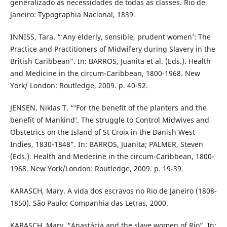
generalizado as necessidades de todas as classes. Rio de
Janeiro: Typographia Nacional, 1839.
INNISS, Tara. “‘Any elderly, sensible, prudent women’: The
Practice and Practitioners of Midwifery during Slavery in the
British Caribbean”. In: BARROS, Juanita et al. (Eds.). Health
and Medicine in the circum-Caribbean, 1800-1968. New
York/ London: Routledge, 2009. p. 40-52.
JENSEN, Niklas T. “‘For the benefit of the planters and the
benefit of Mankind’. The struggle to Control Midwives and
Obstetrics on the Island of St Croix in the Danish West
Indies, 1830-1848”. In: BARROS, Juanita; PALMER, Steven
(Eds.). Health and Medecine in the circum-Caribbean, 1800-
1968. New York/London: Routledge, 2009. p. 19-39.
KARASCH, Mary. A vida dos escravos no Rio de Janeiro (1808-
1850). São Paulo: Companhia das Letras, 2000.
KARASCH, Mary. “Anastácia and the slave women of Rio”. In: