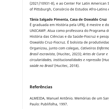
(2021/10931-8), e ao Center For Latin American S
of Pittsburgh, Consórcio de Estudos Afro-Latino
Tânia Salgado Pimenta,
Casa de Oswaldo Cruz
É graduada em História pela UFRJ, é mestre e do
UNICAMP. Atua como professora do Programa d
História das Ciências e da Saúde-Fiocruz e pes
Oswaldo Cruz-Fiocruz. É bolsista de produtivid
Organizou, junto com colegas,
Cativeiros Enfermo
Brasil escravista
, (Hucitec, 2023);
Artes de Curar e
circularidades, institucionalidades e repressão
(Huc
saúde no Brasil
(Hucitec, 2018).
Referências
ALMEIDA, Manuel Antônio. Memórias de um Sarg
Paulo: Publifolha, 1997.