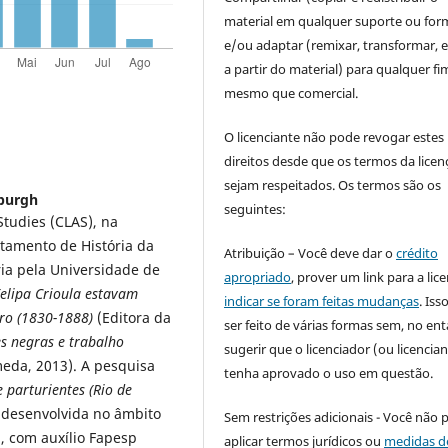
material em qualquer suporte ou for
e/ou adaptar (remixar, transformar, e 
a partir do material) para qualquer fi
mesmo que comercial.
O licenciante não pode revogar estes
direitos desde que os termos da licen
sejam respeitados. Os termos são os
sburgh
seguintes:
Studies (CLAS), na
rtamento de História da
Atribuição – Você deve dar o
crédito
ia pela Universidade de
apropriado
, prover um link para a lic
elipa Crioula estavam
indicar se foram feitas mudanças
. Is
iro (1830-1888)
(Editora da
ser feito de várias formas sem, no ent
s negras e trabalho
sugerir que o licenciador (ou licencian
eda, 2013). A pesquisa
tenha aprovado o uso em questão.
e parturientes
(Rio de
 desenvolvida no âmbito
Sem restrições adicionais - Você não 
, com auxílio Fapesp
aplicar termos jurídicos ou
medidas d