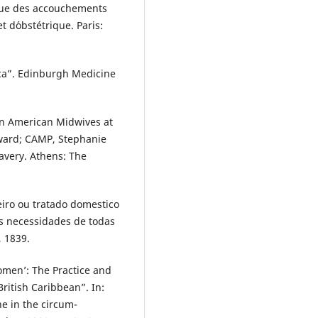
que des accouchements
t d´obstétrique. Paris:
ica”. Edinburgh Medicine
an American Midwives at
dward; CAMP, Stephanie
lavery. Athens: The
iro ou tratado domestico
s necessidades de todas
, 1839.
women’: The Practice and
British Caribbean”. In:
ne in the circum-