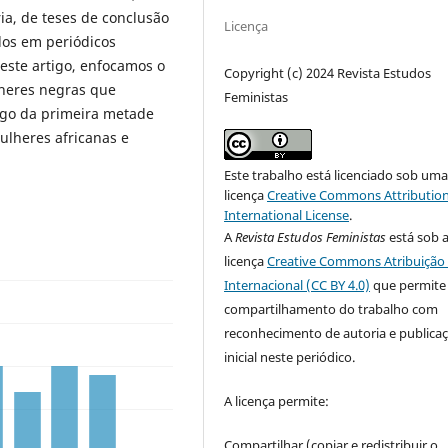
ia, de teses de conclusão
Licença
dos em periódicos
neste artigo, enfocamos o
Copyright (c) 2024 Revista Estudos
ulheres negras que
Feministas
ngo da primeira metade
ulheres africanas e
Este trabalho está licenciado sob um
licença
Creative Commons Attribution
International License
.
A
Revista Estudos Feministas
está sob 
licença
Creative Commons Atribuição 
Internacional (CC BY 4.0)
que permite
compartilhamento do trabalho com
reconhecimento de autoria e publica
inicial neste periódico.
A licença permite:
Compartilhar (copiar e redistribuir o