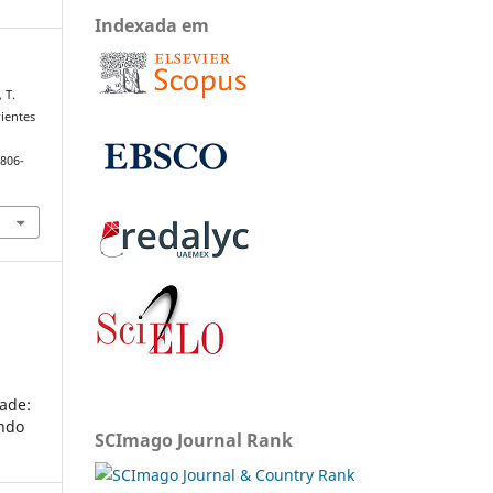
Indexada em
 T.
rientes
1806-
ade:
undo
SCImago Journal Rank