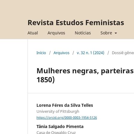
Revista Estudos Feministas
Atual
Arquivos
Notícias
Sobre
Início
/
Arquivos
/
v. 32 n. 1 (2024)
/
Dossiê gêne
Mulheres negras, parteiras 
1850)
Lorena Féres da Silva Telles
University of Pittsburgh
https://orcid.org/0000-0003-1954-5126
Tânia Salgado Pimenta
Casa de Oswaldo Cruz