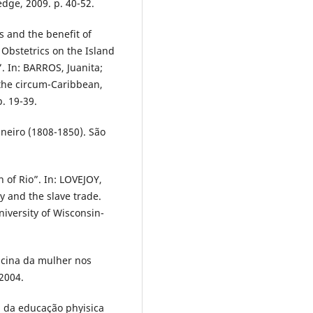
dge, 2009. p. 40-52.
rs and the benefit of
Obstetrics on the Island
”. In: BARROS, Juanita;
the circum-Caribbean,
. 19-39.
neiro (1808-1850). São
of Rio”. In: LOVEJOY,
ry and the slave trade.
iversity of Wisconsin-
icina da mulher nos
 2004.
 da educação phyisica