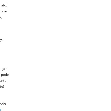
mato)
criar
m,
ça
ença e
so pode
anto,
te)
pode
e