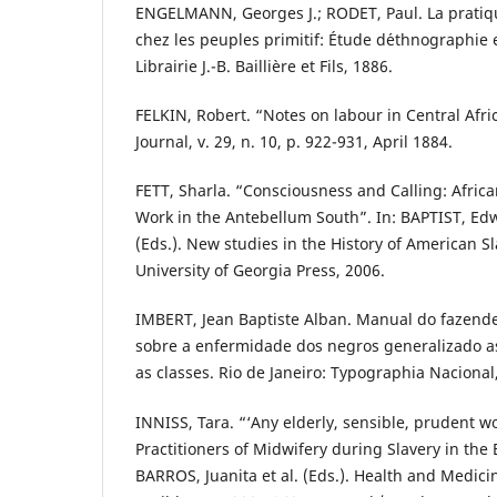
ENGELMANN, Georges J.; RODET, Paul. La prati
chez les peuples primitif: Étude d´ethnographie e
Librairie J.-B. Baillière et Fils, 1886.
FELKIN, Robert. “Notes on labour in Central Afr
Journal, v. 29, n. 10, p. 922-931, April 1884.
FETT, Sharla. “Consciousness and Calling: Afric
Work in the Antebellum South”. In: BAPTIST, E
(Eds.). New studies in the History of American S
University of Georgia Press, 2006.
IMBERT, Jean Baptiste Alban. Manual do fazende
sobre a enfermidade dos negros generalizado a
as classes. Rio de Janeiro: Typographia Nacional
INNISS, Tara. “‘Any elderly, sensible, prudent 
Practitioners of Midwifery during Slavery in the 
BARROS, Juanita et al. (Eds.). Health and Medici