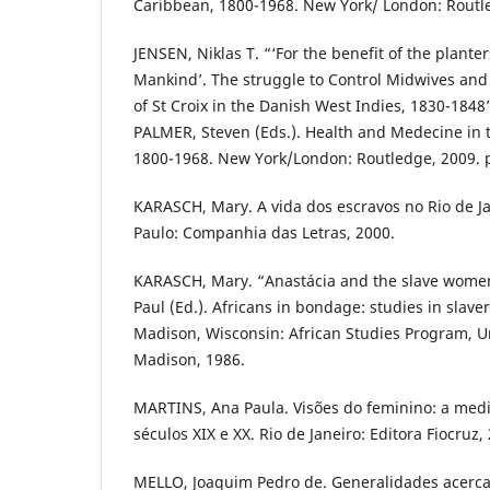
Caribbean, 1800-1968. New York/ London: Routle
JENSEN, Niklas T. “‘For the benefit of the plante
Mankind’. The struggle to Control Midwives and 
of St Croix in the Danish West Indies, 1830-1848
PALMER, Steven (Eds.). Health and Medecine in 
1800-1968. New York/London: Routledge, 2009. p
KARASCH, Mary. A vida dos escravos no Rio de Ja
Paulo: Companhia das Letras, 2000.
KARASCH, Mary. “Anastácia and the slave women 
Paul (Ed.). Africans in bondage: studies in slave
Madison, Wisconsin: African Studies Program, Un
Madison, 1986.
MARTINS, Ana Paula. Visões do feminino: a med
séculos XIX e XX. Rio de Janeiro: Editora Fiocruz,
MELLO, Joaquim Pedro de. Generalidades acerca