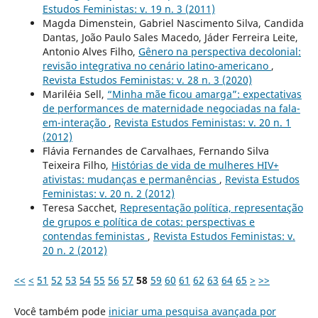
Estudos Feministas: v. 19 n. 3 (2011)
Magda Dimenstein, Gabriel Nascimento Silva, Candida
Dantas, João Paulo Sales Macedo, Jáder Ferreira Leite,
Antonio Alves Filho,
Gênero na perspectiva decolonial:
revisão integrativa no cenário latino-americano
,
Revista Estudos Feministas: v. 28 n. 3 (2020)
Mariléia Sell,
“Minha mãe ficou amarga”: expectativas
de performances de maternidade negociadas na fala-
em-interação
,
Revista Estudos Feministas: v. 20 n. 1
(2012)
Flávia Fernandes de Carvalhaes, Fernando Silva
Teixeira Filho,
Histórias de vida de mulheres HIV+
ativistas: mudanças e permanências
,
Revista Estudos
Feministas: v. 20 n. 2 (2012)
Teresa Sacchet,
Representação política, representação
de grupos e política de cotas: perspectivas e
contendas feministas
,
Revista Estudos Feministas: v.
20 n. 2 (2012)
<<
<
51
52
53
54
55
56
57
58
59
60
61
62
63
64
65
>
>>
Você também pode
iniciar uma pesquisa avançada por