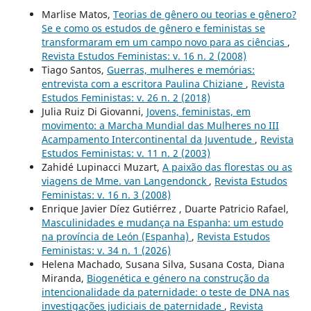
Marlise Matos,
Teorias de gênero ou teorias e gênero?
Se e como os estudos de gênero e feministas se
transformaram em um campo novo para as ciências
,
Revista Estudos Feministas: v. 16 n. 2 (2008)
Tiago Santos,
Guerras, mulheres e memórias:
entrevista com a escritora Paulina Chiziane
,
Revista
Estudos Feministas: v. 26 n. 2 (2018)
Julia Ruiz Di Giovanni,
Jovens, feministas, em
movimento: a Marcha Mundial das Mulheres no III
Acampamento Intercontinental da Juventude
,
Revista
Estudos Feministas: v. 11 n. 2 (2003)
Zahidé Lupinacci Muzart,
A paixão das florestas ou as
viagens de Mme. van Langendonck
,
Revista Estudos
Feministas: v. 16 n. 3 (2008)
Enrique Javier Díez Gutiérrez , Duarte Patricio Rafael,
Masculinidades e mudança na Espanha: um estudo
na província de León (Espanha)
,
Revista Estudos
Feministas: v. 34 n. 1 (2026)
Helena Machado, Susana Silva, Susana Costa, Diana
Miranda,
Biogenética e género na construção da
intencionalidade da paternidade: o teste de DNA nas
investigações judiciais de paternidade
,
Revista