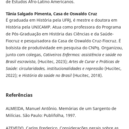
de Estudos Afro-Latino Americanos.
Tânia Salgado Pimenta,
Casa de Oswaldo Cruz
É graduada em História pela UFRJ, é mestre e doutora em
História pela UNICAMP. Atua como professora do Programa
de Pós-Graduação em História das Ciências e da Saúde-
Fiocruz e pesquisadora da Casa de Oswaldo Cruz-Fiocruz. É
bolsista de produtividade em pesquisa do CNPq. Organizou,
junto com colegas,
Cativeiros Enfermos: assistência e saúde no
Brasil escravista
, (Hucitec, 2023);
Artes de Curar e Práticas de
Saúde: circularidades, institucionalidades e repressão
(Hucitec,
2022); e
História da saúde no Brasil
(Hucitec, 2018).
Referências
ALMEIDA, Manuel Antônio. Memórias de um Sargento de
Milícias. São Paulo: Publifolha, 1997.
AZEVEDO, Carlos Frederico. Considerações gerais sobre as