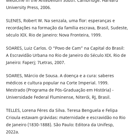
Medicine in the Antebellum South. Cambridge: Harvard
University Press, 2006.
SLENES, Robert W. Na senzala, uma flor: esperanças e
recordações na formação da família escrava, Brasil, Sudeste,
século XIX. Rio de Janeiro: Nova Fronteira, 1999.
SOARES, Luiz Carlos. O “Povo de Cam” na Capital do Brasil:
A Escravidão Urbana no Rio de Janeiro do Século XIX. Rio de
Janeiro: Faperj; 7Letras, 2007.
SOARES, Márcio de Sousa. A doença e a cura: saberes
médicos e cultura popular na Corte Imperial. 1999.
Mestrado (Programa de Pós-Graduação em História) -
Universidade Federal Fluminense, Niterói, RJ, Brasil.
TELLES, Lorena Féres da Silva. Teresa Benguela e Felipa
Crioula estavam grávidas: maternidade e escravidão no Rio
de Janeiro (1830-1888). São Paulo: Editora da Unifesp,
2022a.