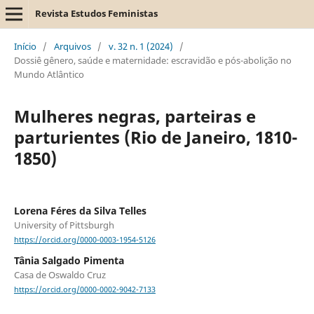
Revista Estudos Feministas
Início
/
Arquivos
/
v. 32 n. 1 (2024)
/
Dossiê gênero, saúde e maternidade: escravidão e pós-abolição no
Mundo Atlântico
Mulheres negras, parteiras e
parturientes (Rio de Janeiro, 1810-
1850)
Lorena Féres da Silva Telles
University of Pittsburgh
https://orcid.org/0000-0003-1954-5126
Tânia Salgado Pimenta
Casa de Oswaldo Cruz
https://orcid.org/0000-0002-9042-7133