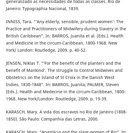
generalizado as necessidades de todas as classes. Rio de
Janeiro: Typographia Nacional, 1839.
INNISS, Tara. “‘Any elderly, sensible, prudent women’: The
Practice and Practitioners of Midwifery during Slavery in the
British Caribbean”. In: BARROS, Juanita et al. (Eds.). Health
and Medicine in the circum-Caribbean, 1800-1968. New
York/ London: Routledge, 2009. p. 40-52.
JENSEN, Niklas T. “‘For the benefit of the planters and the
benefit of Mankind’. The struggle to Control Midwives and
Obstetrics on the Island of St Croix in the Danish West
Indies, 1830-1848”. In: BARROS, Juanita; PALMER, Steven
(Eds.). Health and Medecine in the circum-Caribbean, 1800-
1968. New York/London: Routledge, 2009. p. 19-39.
KARASCH, Mary. A vida dos escravos no Rio de Janeiro (1808-
1850). São Paulo: Companhia das Letras, 2000.
KARASCH, Mary. “Anastácia and the slave women of Rio”. In: