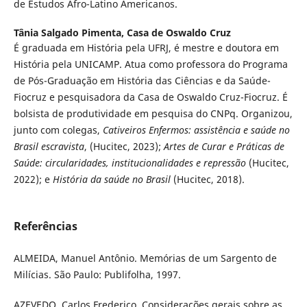
de Estudos Afro-Latino Americanos.
Tânia Salgado Pimenta,
Casa de Oswaldo Cruz
É graduada em História pela UFRJ, é mestre e doutora em
História pela UNICAMP. Atua como professora do Programa
de Pós-Graduação em História das Ciências e da Saúde-
Fiocruz e pesquisadora da Casa de Oswaldo Cruz-Fiocruz. É
bolsista de produtividade em pesquisa do CNPq. Organizou,
junto com colegas,
Cativeiros Enfermos: assistência e saúde no
Brasil escravista
, (Hucitec, 2023);
Artes de Curar e Práticas de
Saúde: circularidades, institucionalidades e repressão
(Hucitec,
2022); e
História da saúde no Brasil
(Hucitec, 2018).
Referências
ALMEIDA, Manuel Antônio. Memórias de um Sargento de
Milícias. São Paulo: Publifolha, 1997.
AZEVEDO, Carlos Frederico. Considerações gerais sobre as