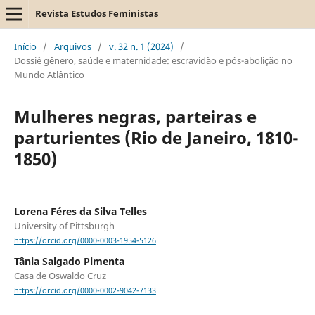
Revista Estudos Feministas
Início
/
Arquivos
/
v. 32 n. 1 (2024)
/
Dossiê gênero, saúde e maternidade: escravidão e pós-abolição no
Mundo Atlântico
Mulheres negras, parteiras e
parturientes (Rio de Janeiro, 1810-
1850)
Lorena Féres da Silva Telles
University of Pittsburgh
https://orcid.org/0000-0003-1954-5126
Tânia Salgado Pimenta
Casa de Oswaldo Cruz
https://orcid.org/0000-0002-9042-7133