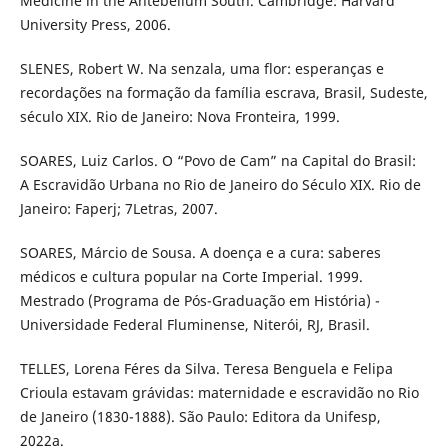
Medicine in the Antebellum South. Cambridge: Harvard
University Press, 2006.
SLENES, Robert W. Na senzala, uma flor: esperanças e
recordações na formação da família escrava, Brasil, Sudeste,
século XIX. Rio de Janeiro: Nova Fronteira, 1999.
SOARES, Luiz Carlos. O “Povo de Cam” na Capital do Brasil:
A Escravidão Urbana no Rio de Janeiro do Século XIX. Rio de
Janeiro: Faperj; 7Letras, 2007.
SOARES, Márcio de Sousa. A doença e a cura: saberes
médicos e cultura popular na Corte Imperial. 1999.
Mestrado (Programa de Pós-Graduação em História) -
Universidade Federal Fluminense, Niterói, RJ, Brasil.
TELLES, Lorena Féres da Silva. Teresa Benguela e Felipa
Crioula estavam grávidas: maternidade e escravidão no Rio
de Janeiro (1830-1888). São Paulo: Editora da Unifesp,
2022a.