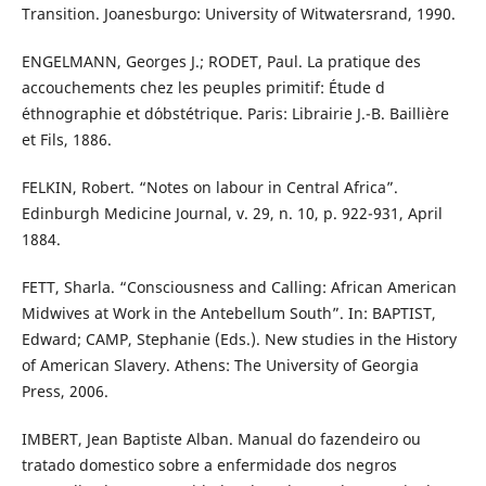
Transition. Joanesburgo: University of Witwatersrand, 1990.
ENGELMANN, Georges J.; RODET, Paul. La pratique des
accouchements chez les peuples primitif: Étude d
´ethnographie et d´obstétrique. Paris: Librairie J.-B. Baillière
et Fils, 1886.
FELKIN, Robert. “Notes on labour in Central Africa”.
Edinburgh Medicine Journal, v. 29, n. 10, p. 922-931, April
1884.
FETT, Sharla. “Consciousness and Calling: African American
Midwives at Work in the Antebellum South”. In: BAPTIST,
Edward; CAMP, Stephanie (Eds.). New studies in the History
of American Slavery. Athens: The University of Georgia
Press, 2006.
IMBERT, Jean Baptiste Alban. Manual do fazendeiro ou
tratado domestico sobre a enfermidade dos negros