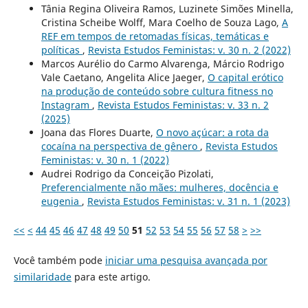
Tânia Regina Oliveira Ramos, Luzinete Simões Minella,
Cristina Scheibe Wolff, Mara Coelho de Souza Lago,
A
REF em tempos de retomadas físicas, temáticas e
políticas
,
Revista Estudos Feministas: v. 30 n. 2 (2022)
Marcos Aurélio do Carmo Alvarenga, Márcio Rodrigo
Vale Caetano, Angelita Alice Jaeger,
O capital erótico
na produção de conteúdo sobre cultura fitness no
Instagram
,
Revista Estudos Feministas: v. 33 n. 2
(2025)
Joana das Flores Duarte,
O novo açúcar: a rota da
cocaína na perspectiva de gênero
,
Revista Estudos
Feministas: v. 30 n. 1 (2022)
Audrei Rodrigo da Conceição Pizolati,
Preferencialmente não mães: mulheres, docência e
eugenia
,
Revista Estudos Feministas: v. 31 n. 1 (2023)
<<
<
44
45
46
47
48
49
50
51
52
53
54
55
56
57
58
>
>>
Você também pode
iniciar uma pesquisa avançada por
similaridade
para este artigo.