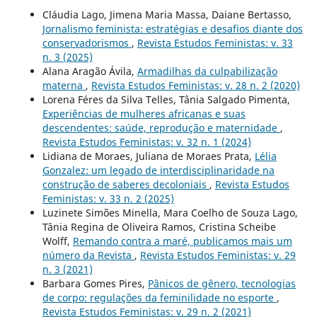
Cláudia Lago, Jimena Maria Massa, Daiane Bertasso,
Jornalismo feminista: estratégias e desafios diante dos
conservadorismos
,
Revista Estudos Feministas: v. 33
n. 3 (2025)
Alana Aragão Ávila,
Armadilhas da culpabilização
materna
,
Revista Estudos Feministas: v. 28 n. 2 (2020)
Lorena Féres da Silva Telles, Tânia Salgado Pimenta,
Experiências de mulheres africanas e suas
descendentes: saúde, reprodução e maternidade
,
Revista Estudos Feministas: v. 32 n. 1 (2024)
Lidiana de Moraes, Juliana de Moraes Prata,
Lélia
Gonzalez: um legado de interdisciplinaridade na
construção de saberes decoloniais
,
Revista Estudos
Feministas: v. 33 n. 2 (2025)
Luzinete Simões Minella, Mara Coelho de Souza Lago,
Tânia Regina de Oliveira Ramos, Cristina Scheibe
Wolff,
Remando contra a maré, publicamos mais um
número da Revista
,
Revista Estudos Feministas: v. 29
n. 3 (2021)
Barbara Gomes Pires,
Pânicos de gênero, tecnologias
de corpo: regulações da feminilidade no esporte
,
Revista Estudos Feministas: v. 29 n. 2 (2021)