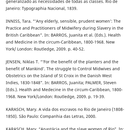
generalizado as necessidades de todas as classes. Rio de
Janeiro: Typographia Nacional, 1839.
INNISS, Tara. “‘Any elderly, sensible, prudent women’: The
Practice and Practitioners of Midwifery during Slavery in the
British Caribbean”. In: BARROS, Juanita et al. (Eds.). Health
and Medicine in the circum-Caribbean, 1800-1968. New
York/ London: Routledge, 2009. p. 40-52.
JENSEN, Niklas T. “‘For the benefit of the planters and the
benefit of Mankind’. The struggle to Control Midwives and
Obstetrics on the Island of St Croix in the Danish West
Indies, 1830-1848”. In: BARROS, Juanita; PALMER, Steven
(Eds.). Health and Medecine in the circum-Caribbean, 1800-
1968. New York/London: Routledge, 2009. p. 19-39.
KARASCH, Mary. A vida dos escravos no Rio de Janeiro (1808-
1850). São Paulo: Companhia das Letras, 2000.
KARASCH, Mary. “Anastácia and the slave women of Rio”. In: