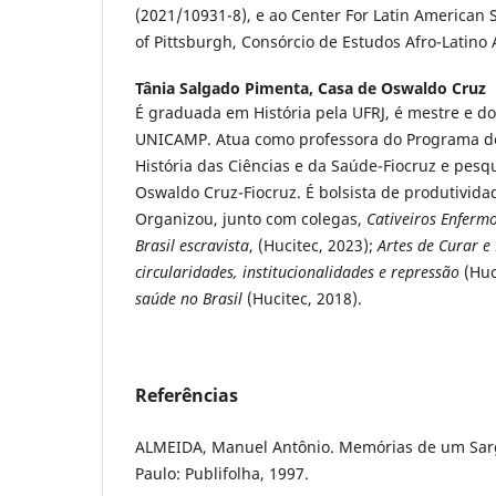
(2021/10931-8), e ao Center For Latin American S
of Pittsburgh, Consórcio de Estudos Afro-Latino
Tânia Salgado Pimenta,
Casa de Oswaldo Cruz
É graduada em História pela UFRJ, é mestre e do
UNICAMP. Atua como professora do Programa d
História das Ciências e da Saúde-Fiocruz e pes
Oswaldo Cruz-Fiocruz. É bolsista de produtivid
Organizou, junto com colegas,
Cativeiros Enfermo
Brasil escravista
, (Hucitec, 2023);
Artes de Curar e
circularidades, institucionalidades e repressão
(Huc
saúde no Brasil
(Hucitec, 2018).
Referências
ALMEIDA, Manuel Antônio. Memórias de um Sarg
Paulo: Publifolha, 1997.