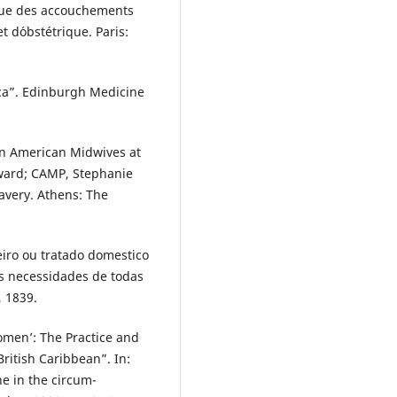
que des accouchements
t d´obstétrique. Paris:
ica”. Edinburgh Medicine
an American Midwives at
dward; CAMP, Stephanie
lavery. Athens: The
iro ou tratado domestico
s necessidades de todas
, 1839.
women’: The Practice and
British Caribbean”. In:
ne in the circum-