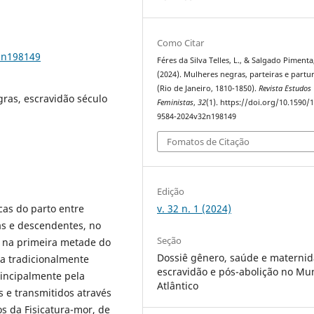
Como Citar
2n198149
Féres da Silva Telles, L., & Salgado Pimenta,
(2024). Mulheres negras, parteiras e partu
(Rio de Janeiro, 1810-1850).
Revista Estudos
gras, escravidão século
Feministas
,
32
(1). https://doi.org/10.1590/
9584-2024v32n198149
Fomatos de Citação
Edição
v. 32 n. 1 (2024)
cas do parto entre
nas e descendentes, no
Seção
o na primeira metade do
Dossiê gênero, saúde e maternid
ra tradicionalmente
escravidão e pós-abolição no M
rincipalmente pela
Atlântico
 e transmitidos através
os da Fisicatura-mor, de