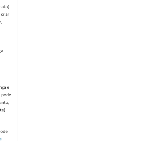
mato)
criar
m,
ça
ença e
so pode
anto,
te)
pode
e