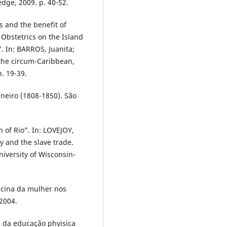
dge, 2009. p. 40-52.
rs and the benefit of
Obstetrics on the Island
”. In: BARROS, Juanita;
the circum-Caribbean,
. 19-39.
neiro (1808-1850). São
of Rio”. In: LOVEJOY,
ry and the slave trade.
iversity of Wisconsin-
icina da mulher nos
 2004.
 da educação phyisica