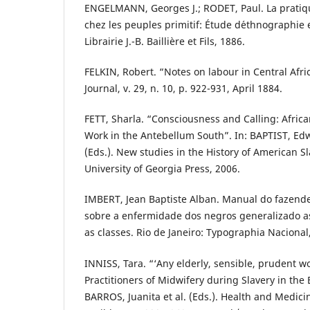
ENGELMANN, Georges J.; RODET, Paul. La prati
chez les peuples primitif: Étude d´ethnographie e
Librairie J.-B. Baillière et Fils, 1886.
FELKIN, Robert. “Notes on labour in Central Afr
Journal, v. 29, n. 10, p. 922-931, April 1884.
FETT, Sharla. “Consciousness and Calling: Afric
Work in the Antebellum South”. In: BAPTIST, E
(Eds.). New studies in the History of American S
University of Georgia Press, 2006.
IMBERT, Jean Baptiste Alban. Manual do fazende
sobre a enfermidade dos negros generalizado a
as classes. Rio de Janeiro: Typographia Nacional
INNISS, Tara. “‘Any elderly, sensible, prudent 
Practitioners of Midwifery during Slavery in the 
BARROS, Juanita et al. (Eds.). Health and Medici