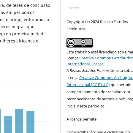
ia, de teses de conclusão
Licença
dos em periódicos
neste artigo, enfocamos o
Copyright (c) 2024 Revista Estudos
ulheres negras que
Feministas
ngo da primeira metade
ulheres africanas e
Este trabalho está licenciado sob um
licença
Creative Commons Attribution
International License
.
A
Revista Estudos Feministas
está sob 
licença
Creative Commons Atribuição 
Internacional (CC BY 4.0)
que permite
compartilhamento do trabalho com
reconhecimento de autoria e publica
inicial neste periódico.
A licença permite:
Compartilhar (copiar e redistribuir o