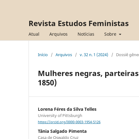
Revista Estudos Feministas
Atual
Arquivos
Notícias
Sobre
Início
/
Arquivos
/
v. 32 n. 1 (2024)
/
Dossiê gêne
Mulheres negras, parteiras 
1850)
Lorena Féres da Silva Telles
University of Pittsburgh
https://orcid.org/0000-0003-1954-5126
Tânia Salgado Pimenta
Casa de Oswaldo Cruz