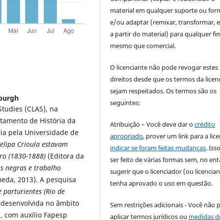
material em qualquer suporte ou for
e/ou adaptar (remixar, transformar, e 
a partir do material) para qualquer fi
mesmo que comercial.
O licenciante não pode revogar estes
direitos desde que os termos da licen
sejam respeitados. Os termos são os
sburgh
seguintes:
Studies (CLAS), na
rtamento de História da
Atribuição – Você deve dar o
crédito
ia pela Universidade de
apropriado
, prover um link para a lic
elipa Crioula estavam
indicar se foram feitas mudanças
. Is
iro (1830-1888)
(Editora da
ser feito de várias formas sem, no ent
s negras e trabalho
sugerir que o licenciador (ou licencian
eda, 2013). A pesquisa
tenha aprovado o uso em questão.
e parturientes
(Rio de
 desenvolvida no âmbito
Sem restrições adicionais - Você não 
, com auxílio Fapesp
aplicar termos jurídicos ou
medidas d