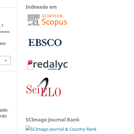
Indexada em
 T.
rientes
1806-
ade:
undo
SCImago Journal Rank