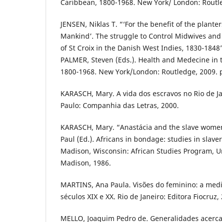
Caribbean, 1800-1968. New York/ London: Routle
JENSEN, Niklas T. “‘For the benefit of the plante
Mankind’. The struggle to Control Midwives and 
of St Croix in the Danish West Indies, 1830-1848
PALMER, Steven (Eds.). Health and Medecine in 
1800-1968. New York/London: Routledge, 2009. p
KARASCH, Mary. A vida dos escravos no Rio de Ja
Paulo: Companhia das Letras, 2000.
KARASCH, Mary. “Anastácia and the slave women 
Paul (Ed.). Africans in bondage: studies in slave
Madison, Wisconsin: African Studies Program, Un
Madison, 1986.
MARTINS, Ana Paula. Visões do feminino: a med
séculos XIX e XX. Rio de Janeiro: Editora Fiocruz,
MELLO, Joaquim Pedro de. Generalidades acerca