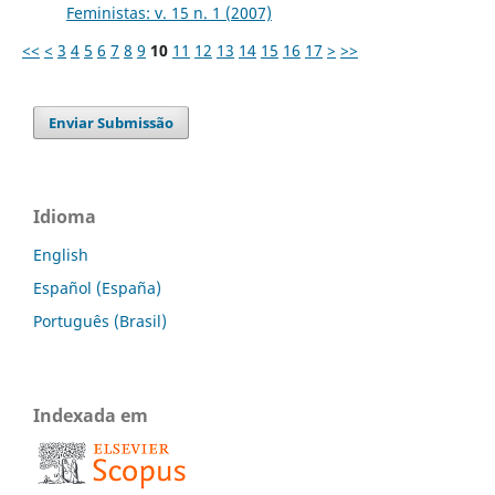
Feministas: v. 15 n. 1 (2007)
<<
<
3
4
5
6
7
8
9
10
11
12
13
14
15
16
17
>
>>
Enviar Submissão
Idioma
English
Español (España)
Português (Brasil)
Indexada em