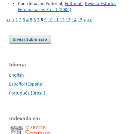
Coordenação Editorial,
Editorial
,
Revista Estudos
Feministas: v. 8 n. 1 (2000)
<<
<
1
2
3
4
5
6
7
8
9
10
11
12
13
14
15
>
>>
Enviar Submissão
Idioma
English
Español (España)
Português (Brasil)
Indexada em