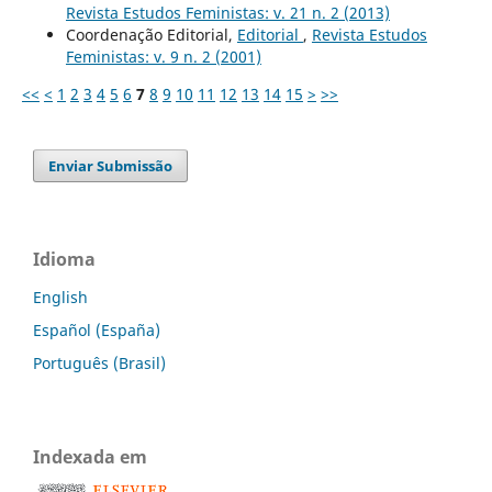
Revista Estudos Feministas: v. 21 n. 2 (2013)
Coordenação Editorial,
Editorial
,
Revista Estudos
Feministas: v. 9 n. 2 (2001)
<<
<
1
2
3
4
5
6
7
8
9
10
11
12
13
14
15
>
>>
Enviar Submissão
Idioma
English
Español (España)
Português (Brasil)
Indexada em