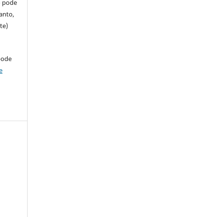
so pode
anto,
te)
pode
e