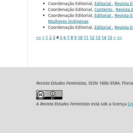
Coordenação Editorial,
Editorial
,
Revista E
Coordenação Editorial,
Contents
,
Revista 
Coordenação Editorial,
Editorial
,
Revista E
Mulheres Indígenas
Coordenação Editorial,
Editorial
,
Revista E
<<
<
1
2
3
4
5
6
7
8
9
10
11
12
13
14
15
>
>>
Revista Estudos Feministas
, ISSN 1806-9584, Floria
A
Revista Estudos Feministas
está sob a licença
Cr