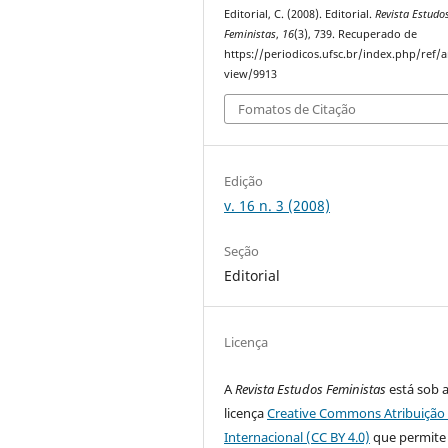
Editorial, C. (2008). Editorial.
Revista Estudo
Feministas
,
16
(3), 739. Recuperado de
https://periodicos.ufsc.br/index.php/ref/ar
view/9913
Fomatos de Citação
Edição
v. 16 n. 3 (2008)
Seção
Editorial
Licença
A
Revista Estudos Feministas
está sob 
licença
Creative Commons Atribuição 
Internacional (CC BY 4.0)
que permite