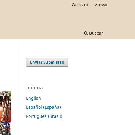
Cadastro
Acesso
Buscar
Enviar Submissão
Idioma
English
Español (España)
Português (Brasil)