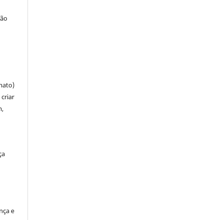
ção
mato)
criar
m,
ça
ença e