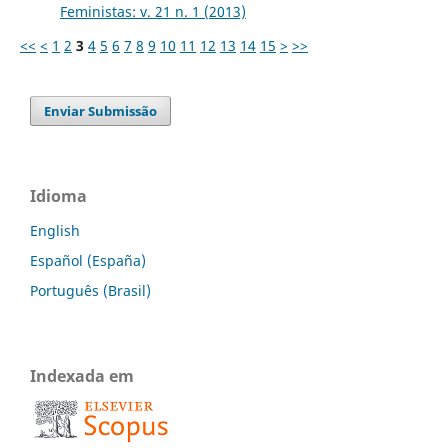
Feministas: v. 21 n. 1 (2013)
<<
<
1
2
3
4
5
6
7
8
9
10
11
12
13
14
15
>
>>
Enviar Submissão
Idioma
English
Español (España)
Português (Brasil)
Indexada em