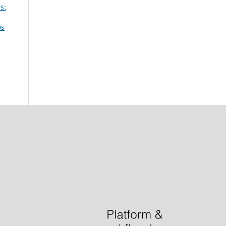
s:
os