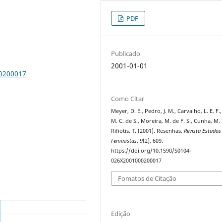
PDF
Publicado
2001-01-01
00200017
Como Citar
Meyer, D. E., Pedro, J. M., Carvalho, L. E. F.
M. C. de S., Moreira, M. de F. S., Cunha, M. 
Rifiotis, T. (2001). Resenhas.
Revista Estudos
Feministas
,
9
(2), 609.
https://doi.org/10.1590/S0104-
026X2001000200017
Fomatos de Citação
Edição