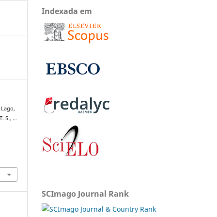
Indexada em
, Lago,
T. S., …
SCImago Journal Rank