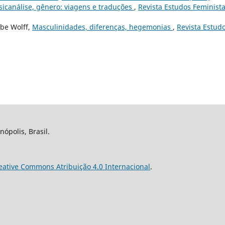
icanálise, gênero: viagens e traduções
,
Revista Estudos Feminista
ibe Wolff,
Masculinidades, diferenças, hegemonias
,
Revista Estud
nópolis, Brasil.
eative Commons Atribuição 4.0 Internacional
.