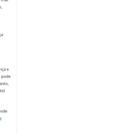
m,
ça
ença e
so pode
anto,
te)
pode
e