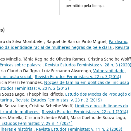
permitido pela licença.
s)
ro da Silva Montibeler, Raquel de Barros Pinto Miguel,
Pardismo,
ão da identidade racial de mulheres negras de pele clara
,
Revista
s Minella, Tânia Regina de Oliveira Ramos, Cristina Scheibe Wolff
lêmicas sobre palavra
,
Revista Estudos Feministas: v. 28 n. 3 (2020
ia Cláudia Dal’Igna, Luiz Fernando Alvarenga,
Vulnerabilidade,
a inclusão social
,
Revista Estudos Feministas: v. 22 n. 3 (2014)
ícia Prezzi Fernandes,
Noções de família em políticas de ‘inclusão
studos Feministas: v. 20 n. 2 (2012)
Souza Lago, Theophilos Rifiotis,
Estudo dos Modos de Produção d
atarina
,
Revista Estudos Feministas: v. 23 n. 2 (2015)
de Souza Lago, Cristina Scheibe Wolff,
Limites e possibilidades da
al rural de mulheres
,
Revista Estudos Feministas: v. 22 n. 1 (2014)
ões Minella, Cristina Scheibe Wolff, Mara Coelho de Souza Lago,
 Estudos Feministas: v. 29 n. 1 (2021)
lheres e história
,
Revista Estudos Feministas: v. 11 n. 2 (2003)