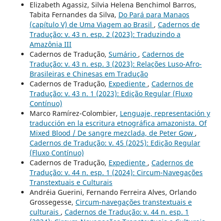
Elizabeth Agassiz, Silvia Helena Benchimol Barros,
Tabita Fernandes da Silva,
Do Pará para Manaos
(capítulo V) de Uma Viagem ao Brasil
,
Cadernos de
Tradução: v. 43 n. esp. 2 (2023): Traduzindo a
Amazônia III
Cadernos de Tradução,
Sumário
,
Cadernos de
Tradução: v. 43 n. esp. 3 (2023): Relações Luso-Afro-
Brasileiras e Chinesas em Tradução
Cadernos de Tradução,
Expediente
,
Cadernos de
Tradução: v. 43 n. 1 (2023): Edição Regular (Fluxo
Contínuo)
Marco Ramírez-Colombier,
Lenguaje, representación y
traducción en la escritura etnográfica amazonista. Of
Mixed Blood / De sangre mezclada, de Peter Gow
,
Cadernos de Tradução: v. 45 (2025): Edição Regular
(Fluxo Contínuo)
Cadernos de Tradução,
Expediente
,
Cadernos de
Tradução: v. 44 n. esp. 1 (2024): Circum-Navegações
Transtextuais e Culturais
Andréia Guerini, Fernando Ferreira Alves, Orlando
Grossegesse,
Circum-navegações transtextuais e
culturais
,
Cadernos de Tradução: v. 44 n. esp. 1