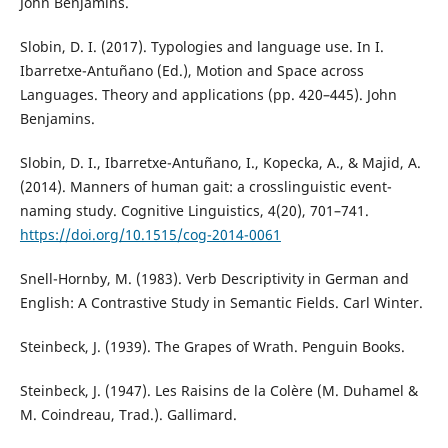
John Benjamins.
Slobin, D. I. (2017). Typologies and language use. In I.
Ibarretxe-Antuñano (Ed.), Motion and Space across
Languages. Theory and applications (pp. 420–445). John
Benjamins.
Slobin, D. I., Ibarretxe-Antuñano, I., Kopecka, A., & Majid, A.
(2014). Manners of human gait: a crosslinguistic event-
naming study. Cognitive Linguistics, 4(20), 701–741.
https://doi.org/10.1515/cog-2014-0061
Snell-Hornby, M. (1983). Verb Descriptivity in German and
English: A Contrastive Study in Semantic Fields. Carl Winter.
Steinbeck, J. (1939). The Grapes of Wrath. Penguin Books.
Steinbeck, J. (1947). Les Raisins de la Colère (M. Duhamel &
M. Coindreau, Trad.). Gallimard.