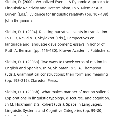
Slobin, D. (2000). Verbalized Events: A Dynamic Approach to
Linguistic Relativity and Determinism. In S. Niemier & R.
Dirven (Eds.), Evidence for linguistic relativity (pp. 107-138)
John Benjamins.
Slobin, D. I. (2004). Relating narrative events in translation.
In D. D. Ravid & H. Shyldkrot (Eds.), Perspectives on
language and language development: essays in honor of
Ruth A. Berman (pp. 115–130). Kluwer Academic Publishers.
Slobin, D. I. (2006a). Two ways to travel: verbs of motion in
English and Spanish. In M. Shibatani & S. A. Thompson
(Eds.), Grammatical constructions: their form and meaning
(pp. 195–219). Claredon Press.
Slobin, D. I. (2006b). What makes manner of motion salient?
Explorations in linguistic typology, discourse, and cognition.
In M. Hickmann & S. Robert (Eds.), Space in Languages.
Linguistic Systems and Cognitive Categories (pp. 59–80).