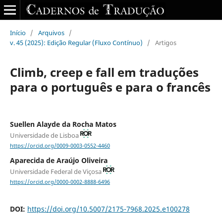
Início
/
Arquivos
/
v. 45 (2025): Edição Regular (Fluxo Contínuo)
/
Artigos
Climb, creep e fall em traduções
para o português e para o francês
Suellen Alayde da Rocha Matos
Universidade de Lisboa
https://orcid.org/0009-0003-0552-4460
Aparecida de Araújo Oliveira
Universidade Federal de Viçosa
https://orcid.org/0000-0002-8888-6496
DOI:
https://doi.org/10.5007/2175-7968.2025.e100278