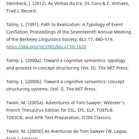
Steinbeck, J. (2012). As Vinhas da Ira. (H. Caro & E. Vinhaes,
Trad.). Record.
Talmy, L. (1991). Path to Realization: A Typology of Event
Conflation. Proceedings of the Seventeenth Annual Meeting
of the Berkeley Linguistics Society, BLS 17, 480–519.
https://doi.org/10.3765/bls.v17i0.1620
Talmy, L. (2000a). Toward a cognitive semantics: typology
and process in concept structuring (Vol. II). The MIT Press.
Talmy, L. (2000b). Toward a cognitive semantics: concept
structuring systems. (Vol. I). The MIT Press.
Twain, M. (2005a). Adventures of Tom Sawyer: Webster's
French Thesaurus Edition for ESL, EFL, ELP, TOEFL®,
TOEIC®, and AP® Test Preparation. ICON Classics.
Twain, M. (2005b) As Aventuras de Tom Sawyer (W. Lagos,
Trad.). Amazon.