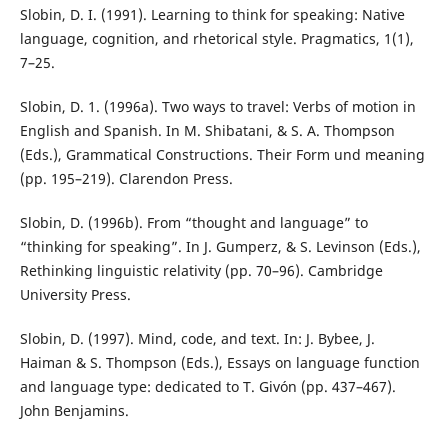
Slobin, D. I. (1991). Learning to think for speaking: Native
language, cognition, and rhetorical style. Pragmatics, 1(1),
7–25.
Slobin, D. 1. (1996a). Two ways to travel: Verbs of motion in
English and Spanish. In M. Shibatani, & S. A. Thompson
(Eds.), Grammatical Constructions. Their Form und meaning
(pp. 195–219). Clarendon Press.
Slobin, D. (1996b). From “thought and language” to
“thinking for speaking”. In J. Gumperz, & S. Levinson (Eds.),
Rethinking linguistic relativity (pp. 70–96). Cambridge
University Press.
Slobin, D. (1997). Mind, code, and text. In: J. Bybee, J.
Haiman & S. Thompson (Eds.), Essays on language function
and language type: dedicated to T. Givón (pp. 437–467).
John Benjamins.