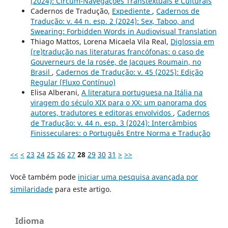
(2024): Circum-Navegações Transtextuais e Culturais
Cadernos de Tradução,
Expediente
,
Cadernos de
Tradução: v. 44 n. esp. 2 (2024): Sex, Taboo, and
Swearing: Forbidden Words in Audiovisual Translation
Thiago Mattos, Lorena Micaela Vila Real,
Diglossia em
(re)tradução nas literaturas francófonas: o caso de
Gouverneurs de la rosée, de Jacques Roumain, no
Brasil
,
Cadernos de Tradução: v. 45 (2025): Edição
Regular (Fluxo Contínuo)
Elisa Alberani,
A literatura portuguesa na Itália na
viragem do século XIX para o XX: um panorama dos
autores, tradutores e editoras envolvidos
,
Cadernos
de Tradução: v. 44 n. esp. 3 (2024): Intercâmbios
Finisseculares: o Português Entre Norma e Tradução
<<
<
23
24
25
26
27
28
29
30
31
>
>>
Você também pode
iniciar uma pesquisa avançada por
similaridade
para este artigo.
Idioma