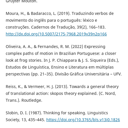
Gruyter Mouton.
Moura, H., & Badaracco, L. (2019). Traduzindo verbos de
movimento do inglês para o português: léxico e
construções. Cadernos de Tradução, 39(2), 166–183.
http://dx.doi.org/10.5007/2175-7968.2019v39n2p166
Oliveira, A. A., & Fernandes, R. M. (2022) Expressing
complex paths of motion in Brazilian Portuguese: a closer
look at frog stories. In J. P. Chiappara & J. S. Siqueira (Eds.),
Estudos de Linguística, Ensino e Literatura em múltiplas
perspectivas (pp. 21–35). Divisão Gráfica Universitária – UFV.
Reiss, K., & Vermeer, H. J. (2013). Towards a general theory
of translational action: skopos theory explained. (C. Nord,
Trans.). Routledge.
Slobin, D. I. (1987). Thinking for speaking. Linguistics
Society, 13, 435–445.
https://doi.org/10.3765/bls.v13i0.1826