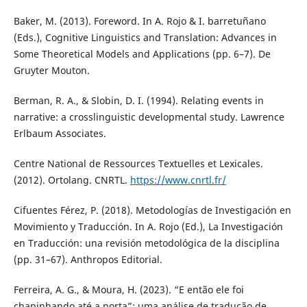
Baker, M. (2013). Foreword. In A. Rojo & I. barretuñano
(Eds.), Cognitive Linguistics and Translation: Advances in
Some Theoretical Models and Applications (pp. 6–7). De
Gruyter Mouton.
Berman, R. A., & Slobin, D. I. (1994). Relating events in
narrative: a crosslinguistic developmental study. Lawrence
Erlbaum Associates.
Centre National de Ressources Textuelles et Lexicales.
(2012). Ortolang. CNRTL.
https://www.cnrtl.fr/
Cifuentes Férez, P. (2018). Metodologías de Investigación en
Movimiento y Traducción. In A. Rojo (Ed.), La Investigación
en Traducción: una revisión metodológica de la disciplina
(pp. 31–67). Anthropos Editorial.
Ferreira, A. G., & Moura, H. (2023). “E então ele foi
chapinhando até a porta”: uma análise de tradução de