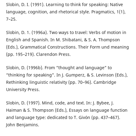
Slobin, D. I. (1991). Learning to think for speaking: Native
language, cognition, and rhetorical style. Pragmatics, 1(1),
7–25.
Slobin, D. 1. (1996a). Two ways to travel: Verbs of motion in
English and Spanish. In M. Shibatani, & S. A. Thompson
(Eds.), Grammatical Constructions. Their Form und meaning
(pp. 195–219). Clarendon Press.
Slobin, D. (1996b). From “thought and language” to
“thinking for speaking”. In J. Gumperz, & S. Levinson (Eds.),
Rethinking linguistic relativity (pp. 70–96). Cambridge
University Press.
Slobin, D. (1997). Mind, code, and text. In: J. Bybee, J.
Haiman & S. Thompson (Eds.), Essays on language function
and language type: dedicated to T. Givón (pp. 437–467).
John Benjamins.