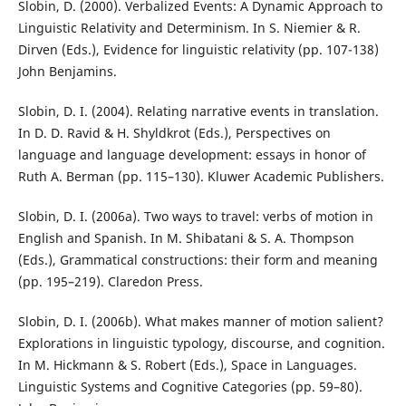
Slobin, D. (2000). Verbalized Events: A Dynamic Approach to
Linguistic Relativity and Determinism. In S. Niemier & R.
Dirven (Eds.), Evidence for linguistic relativity (pp. 107-138)
John Benjamins.
Slobin, D. I. (2004). Relating narrative events in translation.
In D. D. Ravid & H. Shyldkrot (Eds.), Perspectives on
language and language development: essays in honor of
Ruth A. Berman (pp. 115–130). Kluwer Academic Publishers.
Slobin, D. I. (2006a). Two ways to travel: verbs of motion in
English and Spanish. In M. Shibatani & S. A. Thompson
(Eds.), Grammatical constructions: their form and meaning
(pp. 195–219). Claredon Press.
Slobin, D. I. (2006b). What makes manner of motion salient?
Explorations in linguistic typology, discourse, and cognition.
In M. Hickmann & S. Robert (Eds.), Space in Languages.
Linguistic Systems and Cognitive Categories (pp. 59–80).