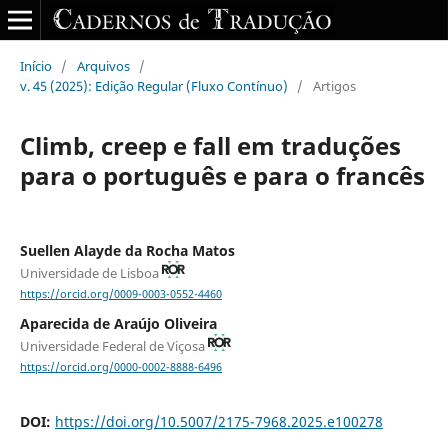
Início
/
Arquivos
/
v. 45 (2025): Edição Regular (Fluxo Contínuo)
/
Artigos
Climb, creep e fall em traduções
para o português e para o francês
Suellen Alayde da Rocha Matos
Universidade de Lisboa
https://orcid.org/0009-0003-0552-4460
Aparecida de Araújo Oliveira
Universidade Federal de Viçosa
https://orcid.org/0000-0002-8888-6496
DOI:
https://doi.org/10.5007/2175-7968.2025.e100278