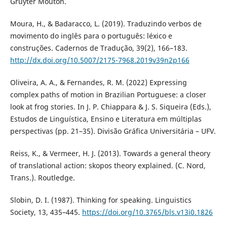
Gruyter Mouton.
Moura, H., & Badaracco, L. (2019). Traduzindo verbos de
movimento do inglês para o português: léxico e
construções. Cadernos de Tradução, 39(2), 166–183.
http://dx.doi.org/10.5007/2175-7968.2019v39n2p166
Oliveira, A. A., & Fernandes, R. M. (2022) Expressing
complex paths of motion in Brazilian Portuguese: a closer
look at frog stories. In J. P. Chiappara & J. S. Siqueira (Eds.),
Estudos de Linguística, Ensino e Literatura em múltiplas
perspectivas (pp. 21–35). Divisão Gráfica Universitária – UFV.
Reiss, K., & Vermeer, H. J. (2013). Towards a general theory
of translational action: skopos theory explained. (C. Nord,
Trans.). Routledge.
Slobin, D. I. (1987). Thinking for speaking. Linguistics
Society, 13, 435–445.
https://doi.org/10.3765/bls.v13i0.1826