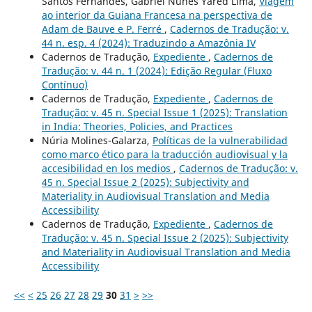
Santos Fernandes, Gabriel Nunes Yared Lima,
Viagem
ao interior da Guiana Francesa na perspectiva de
Adam de Bauve e P. Ferré
,
Cadernos de Tradução: v.
44 n. esp. 4 (2024): Traduzindo a Amazônia IV
Cadernos de Tradução,
Expediente
,
Cadernos de
Tradução: v. 44 n. 1 (2024): Edição Regular (Fluxo
Contínuo)
Cadernos de Tradução,
Expediente
,
Cadernos de
Tradução: v. 45 n. Special Issue 1 (2025): Translation
in India: Theories, Policies, and Practices
Núria Molines-Galarza,
Políticas de la vulnerabilidad
como marco ético para la traducción audiovisual y la
accesibilidad en los medios
,
Cadernos de Tradução: v.
45 n. Special Issue 2 (2025): Subjectivity and
Materiality in Audiovisual Translation and Media
Accessibility
Cadernos de Tradução,
Expediente
,
Cadernos de
Tradução: v. 45 n. Special Issue 2 (2025): Subjectivity
and Materiality in Audiovisual Translation and Media
Accessibility
<<
<
25
26
27
28
29
30
31
>
>>