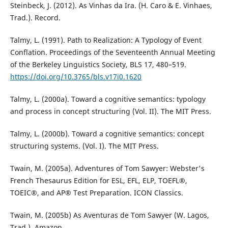
Steinbeck, J. (2012). As Vinhas da Ira. (H. Caro & E. Vinhaes,
Trad.). Record.
Talmy, L. (1991). Path to Realization: A Typology of Event
Conflation. Proceedings of the Seventeenth Annual Meeting
of the Berkeley Linguistics Society, BLS 17, 480–519.
https://doi.org/10.3765/bls.v17i0.1620
Talmy, L. (2000a). Toward a cognitive semantics: typology
and process in concept structuring (Vol. II). The MIT Press.
Talmy, L. (2000b). Toward a cognitive semantics: concept
structuring systems. (Vol. I). The MIT Press.
Twain, M. (2005a). Adventures of Tom Sawyer: Webster's
French Thesaurus Edition for ESL, EFL, ELP, TOEFL®,
TOEIC®, and AP® Test Preparation. ICON Classics.
Twain, M. (2005b) As Aventuras de Tom Sawyer (W. Lagos,
Trad.). Amazon.