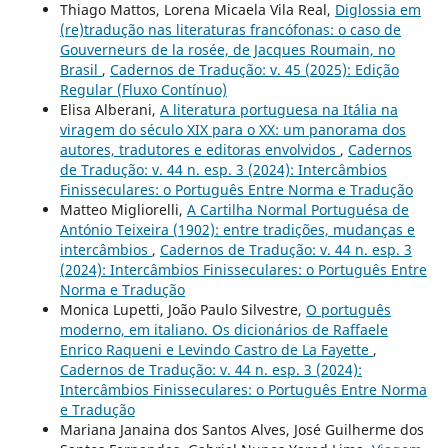
Thiago Mattos, Lorena Micaela Vila Real,
Diglossia em
(re)tradução nas literaturas francófonas: o caso de
Gouverneurs de la rosée, de Jacques Roumain, no
Brasil
,
Cadernos de Tradução: v. 45 (2025): Edição
Regular (Fluxo Contínuo)
Elisa Alberani,
A literatura portuguesa na Itália na
viragem do século XIX para o XX: um panorama dos
autores, tradutores e editoras envolvidos
,
Cadernos
de Tradução: v. 44 n. esp. 3 (2024): Intercâmbios
Finisseculares: o Português Entre Norma e Tradução
Matteo Migliorelli,
A Cartilha Normal Portuguésa de
António Teixeira (1902): entre tradições, mudanças e
intercâmbios
,
Cadernos de Tradução: v. 44 n. esp. 3
(2024): Intercâmbios Finisseculares: o Português Entre
Norma e Tradução
Monica Lupetti, João Paulo Silvestre,
O português
moderno, em italiano. Os dicionários de Raffaele
Enrico Raqueni e Levindo Castro de La Fayette
,
Cadernos de Tradução: v. 44 n. esp. 3 (2024):
Intercâmbios Finisseculares: o Português Entre Norma
e Tradução
Mariana Janaina dos Santos Alves, José Guilherme dos