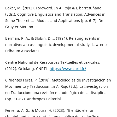
Baker, M. (2013). Foreword. In A. Rojo & I. barretuñano
(Eds.), Cognitive Linguistics and Translation: Advances in
Some Theoretical Models and Applications (pp. 6–7). De
Gruyter Mouton.
Berman, R. A., & Slobin, D. I. (1994). Relating events in
narrative: a crosslinguistic developmental study. Lawrence
Erlbaum Associates.
Centre National de Ressources Textuelles et Lexicales.
(2012). Ortolang. CNRTL.
https://www.cnrtl.fr/
Cifuentes Férez, P. (2018). Metodologías de Investigación en
Movimiento y Traducción. In A. Rojo (Ed.), La Investigación
en Traducción: una revisión metodológica de la disciplina
(pp. 31–67). Anthropos Editorial.
Ferreira, A. G., & Moura, H. (2023). “E então ele foi
chapinhando até a porta”: uma análise de tradução de