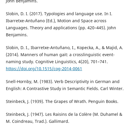
John Benjamins.
Slobin, D. I. (2017). Typologies and language use. In I.
Ibarretxe-Antuñano (Ed.), Motion and Space across
Languages. Theory and applications (pp. 420–445). John
Benjamins.
Slobin, D. I., Ibarretxe-Antuñano, I., Kopecka, A., & Majid, A.
(2014). Manners of human gait: a crosslinguistic event-
naming study. Cognitive Linguistics, 4(20), 701–741.
https://doi.org/10.1515/cog-2014-0061
Snell-Hornby, M. (1983). Verb Descriptivity in German and
English: A Contrastive Study in Semantic Fields. Carl Winter.
Steinbeck, J. (1939). The Grapes of Wrath. Penguin Books.
Steinbeck, J. (1947). Les Raisins de la Colère (M. Duhamel &
M. Coindreau, Trad.). Gallimard.