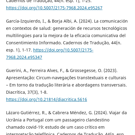
Cadernos de Tradução, 44(n. esp. 1), 1-25.
https://doi.org/10.5007/2175-7968.2024.e95267
García-Izquierdo, I., & Borja Albi, A. (2024). La comunicación
en contextos de salud: generación de recursos tecnológicos
multilingües para la mejora de la eficacia comunicativa del
Consentimiento Informado. Cadernos de Tradução, 44(n.
esp. 1), 1-17.
https://doi.org/10.5007/2175-
7968.2024.e95347
Guerini, A., Ferreira Alves, F., & Grossegesse, O. (2023).
Apresentação: Circum-navegações transtextuais e culturais
– Em torno da tradução literária e abordagens transversais.
Diacrítica, 37(3), 1-8.
https://doi.org/10.21814/diacritica.5616
Lázaro Gutiérrez, R., & Cabrera Méndez, G. (2024). Viajar da
Ucrânia a Portugal com um passageiro clandestino
chamado covid-19: estudo de um caso crítico em
interpretação telefônica. Cadernos de Tradução, 44(n. esp.