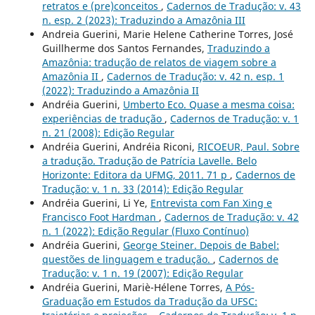
retratos e (pre)conceitos
,
Cadernos de Tradução: v. 43
n. esp. 2 (2023): Traduzindo a Amazônia III
Andreia Guerini, Marie Helene Catherine Torres, José
Guillherme dos Santos Fernandes,
Traduzindo a
Amazônia: tradução de relatos de viagem sobre a
Amazônia II
,
Cadernos de Tradução: v. 42 n. esp. 1
(2022): Traduzindo a Amazônia II
Andréia Guerini,
Umberto Eco. Quase a mesma coisa:
experiências de tradução
,
Cadernos de Tradução: v. 1
n. 21 (2008): Edição Regular
Andréia Guerini, Andréia Riconi,
RICOEUR, Paul. Sobre
a tradução. Tradução de Patrícia Lavelle. Belo
Horizonte: Editora da UFMG, 2011. 71 p
,
Cadernos de
Tradução: v. 1 n. 33 (2014): Edição Regular
Andréia Guerini, Li Ye,
Entrevista com Fan Xing e
Francisco Foot Hardman
,
Cadernos de Tradução: v. 42
n. 1 (2022): Edição Regular (Fluxo Contínuo)
Andréia Guerini,
George Steiner. Depois de Babel:
questões de linguagem e tradução.
,
Cadernos de
Tradução: v. 1 n. 19 (2007): Edição Regular
Andréia Guerini, Mariè-Hélene Torres,
A Pós-
Graduação em Estudos da Tradução da UFSC: