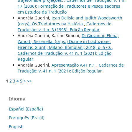
trajetórias e projeções.
,
Cadernos de Tradução: v. 1 n.
17 (2006): Formação de Tradutores e Pesquisadores
em Estudos da Tradução
Andréia Guerini,
Jean Delisle and Judith Woodsworth
(orgs), Os Tradutores na História
,
Cadernos de
Tradução: v. 1 n. 3 (1998): Edição Regular
Andréia Guerini, Karine Simoni,
Di Giovanni, Elena;
Zanotti, Serenella. (orgs.) Donne in traduzione.
Firenze: Giunti; Milano: Bompiani, 2018, p. 570.
,
Cadernos de Tradução: v. 41 n. 1 (2021): Edição
Regular
Andréia Guerini,
Apresentação v.41 n.1
,
Cadernos de
Tradução: v. 41 n. 1 (2021): Edição Regular
1
2
3
4
5
>
>>
Idioma
Español (España)
Português (Brasil)
English