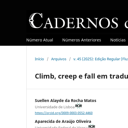
Número Atual
Números Anteriores
Notícias
Início
/
Arquivos
/
v. 45 (2025): Edição Regular (Fl
Climb, creep e fall em trad
Suellen Alayde da Rocha Matos
Universidade de Lisboa
https://orcid.org/0009-0003-0552-4460
Aparecida de Araújo Oliveira
Universidade Federal de Viçosa