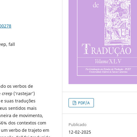
100278
ep, fall
ndo os verbos de
e
creep
(‘rastejar’)
 e suas traduções
PDF/A
seus sentidos mais
aneira de movimento,
66% dos contextos com
Publicado
r um verbo de trajeto em
12-02-2025