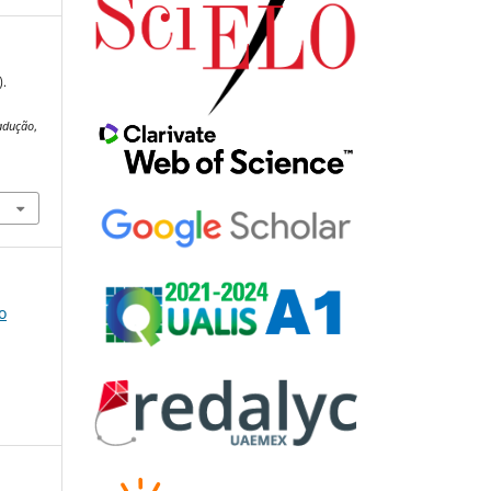
).
adução
,
o