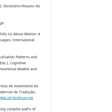
4). Dicionário Houaiss da
ge.
Tells Us About Motion: A
guages. International
icalisation Patterns and
Eds.), Cognitive
Theoretical Models and
verbos de movimento do
Cadernos de Tradução,
-7968.2019v39n2p166
ssing complex paths of