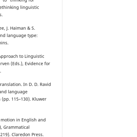
ethinking linguistic
s.
ee, J. Haiman & S.
and language type:
mins.
Approach to Linguistic
rven (Eds.), Evidence for
.
translation. In D. D. Ravid
 and language
 (pp. 115–130). Kluwer
of motion in English and
), Grammatical
219). Claredon Press.