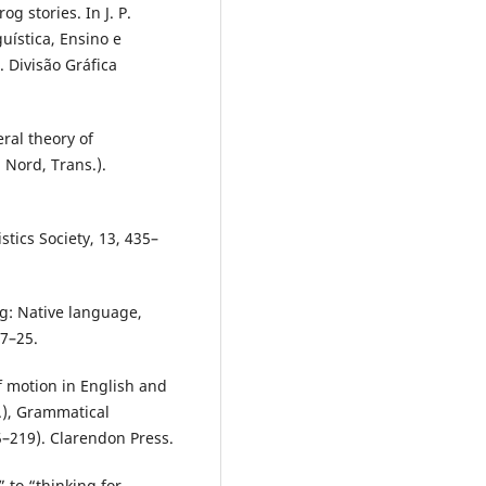
og stories. In J. P.
guística, Ensino e
. Divisão Gráfica
eral theory of
. Nord, Trans.).
stics Society, 13, 435–
ing: Native language,
 7–25.
of motion in English and
.), Grammatical
–219). Clarendon Press.
 to “thinking for