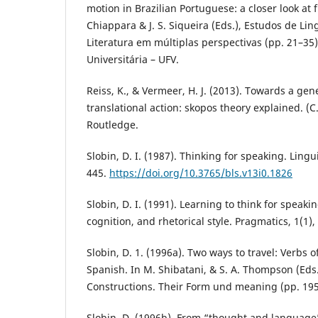
motion in Brazilian Portuguese: a closer look at fr
Chiappara & J. S. Siqueira (Eds.), Estudos de Lin
Literatura em múltiplas perspectivas (pp. 21–35)
Universitária – UFV.
Reiss, K., & Vermeer, H. J. (2013). Towards a gen
translational action: skopos theory explained. (C
Routledge.
Slobin, D. I. (1987). Thinking for speaking. Lingui
445.
https://doi.org/10.3765/bls.v13i0.1826
Slobin, D. I. (1991). Learning to think for speak
cognition, and rhetorical style. Pragmatics, 1(1),
Slobin, D. 1. (1996a). Two ways to travel: Verbs 
Spanish. In M. Shibatani, & S. A. Thompson (Eds
Constructions. Their Form und meaning (pp. 195
Slobin, D. (1996b). From “thought and language”