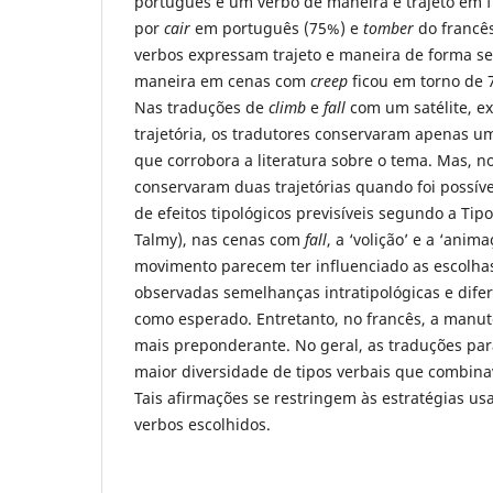
português e um verbo de maneira e trajeto em 
por
cair
em português (75%) e
tomber
do francês
verbos expressam trajeto e maneira de forma s
maneira em cenas com
creep
ficou em torno de 
Nas traduções de
climb
e
fall
com um satélite, e
trajetória, os tradutores conservaram apenas um
que corrobora a literatura sobre o tema. Mas, no
conservaram duas trajetórias quando foi possí
de efeitos tipológicos previsíveis segundo a Tip
Talmy), nas cenas com
fall
, a ‘volição’ e a ‘anim
movimento parecem ter influenciado as escolhas
observadas semelhanças intratipológicas e difer
como esperado. Entretanto, no francês, a manut
mais preponderante. No geral, as traduções pa
maior diversidade de tipos verbais que combina
Tais afirmações se restringem às estratégias us
verbos escolhidos.