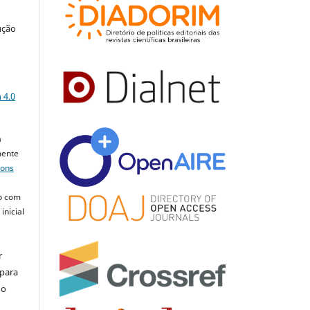
ução
a
 4.0
a
mente
mons
o com
inicial
r
 para
do