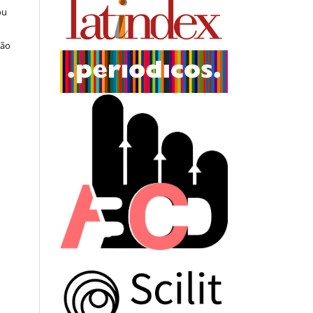
ou
ção