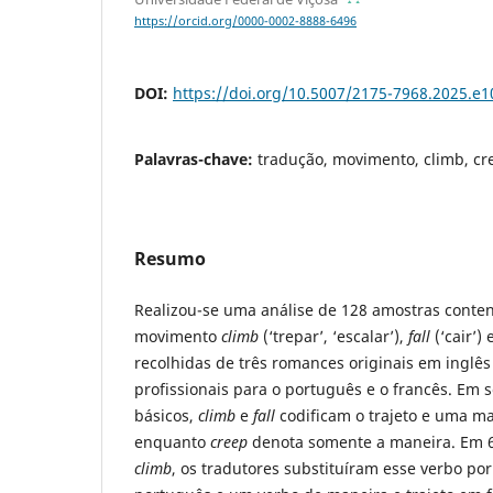
https://orcid.org/0000-0002-8888-6496
DOI:
https://doi.org/10.5007/2175-7968.2025.e
Palavras-chave:
tradução, movimento, climb, cre
Resumo
Realizou-se uma análise de 128 amostras conte
movimento
climb
(‘trepar’, ‘escalar’),
fall
(‘cair’) 
recolhidas de três romances originais em inglês
profissionais para o português e o francês. Em 
básicos,
climb
e
fall
codificam o trajeto e uma m
enquanto
creep
denota somente a maneira. Em 
climb
, os tradutores substituíram esse verbo po