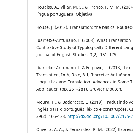
Houaiss, A., Villar, M. S., & Franco, F. M. M. (200
língua portuguesa. Objetiva.
House, J. (2018). Translation: the basics. Routled
Ibarretxe-Antuñano, I. (2003). What Translation 
Contrastive Study of Typologically Different Lan
Journal of English Studies, 3(2), 151–175.
Ibarretxe-Antuñano, I. & Filipović, L. (2013). Lex
Translation. In A. Rojo, & I. Ibarretxe-Antuñano (
Linguistics and Translation: Advances in Some 
Application (pp. 251–281). Gruyter Mouton.
Moura, H., & Badaracco, L. (2019). Traduzindo 
inglês para o português: léxico e construções. 
39(2), 166–183.
http://dx.doi.org/10.5007/2175
Oliveira, A. A., & Fernandes, R. M. (2022) Expre