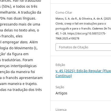
francês.
Fall
foi traduzido
 (50%), e todos os três
emelhante. A tradução da
Como Citar
70% nas duas línguas.
Matos, S. A. da R., & Oliveira, A. de A. (2025
xpressando mais de uma
Climb, creep e fall em traduções para o
português e para o francês.
Cadernos De Tr
a delas no texto alvo, o
45
, 1–28. https://doi.org/10.5007/2175-
 francês, eles
7968.2025.e100278
vel empregar
dans.
Além
Fomatos de Citação
ologia do Movimento (L.
ação’ da figura em
 tradutórias. Foram
Edição
enças intertipológicas
v. 45 (2025): Edição Regular (Flux
enção da maneira foi
Contínuo)
ra o francês apresentaram
vam maneira e trajeto.
Seção
adas na tradução dos três
Artigos
Licença