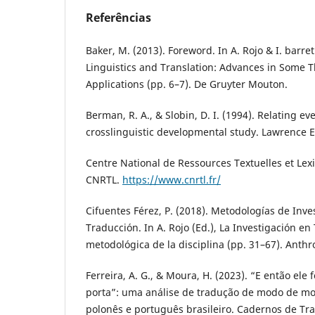
Referências
Baker, M. (2013). Foreword. In A. Rojo & I. barre
Linguistics and Translation: Advances in Some 
Applications (pp. 6–7). De Gruyter Mouton.
Berman, R. A., & Slobin, D. I. (1994). Relating eve
crosslinguistic developmental study. Lawrence 
Centre National de Ressources Textuelles et Lexi
CNRTL.
https://www.cnrtl.fr/
Cifuentes Férez, P. (2018). Metodologías de Inv
Traducción. In A. Rojo (Ed.), La Investigación en
metodológica de la disciplina (pp. 31–67). Anthro
Ferreira, A. G., & Moura, H. (2023). “E então ele
porta”: uma análise de tradução de modo de m
polonês e português brasileiro. Cadernos de Tra