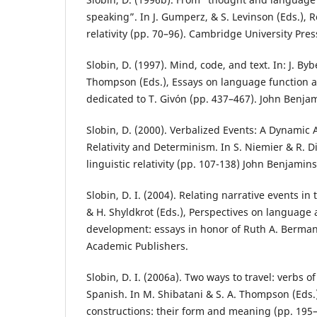
speaking”. In J. Gumperz, & S. Levinson (Eds.), R
relativity (pp. 70–96). Cambridge University Pres
Slobin, D. (1997). Mind, code, and text. In: J. Byb
Thompson (Eds.), Essays on language function 
dedicated to T. Givón (pp. 437–467). John Benja
Slobin, D. (2000). Verbalized Events: A Dynamic 
Relativity and Determinism. In S. Niemier & R. Di
linguistic relativity (pp. 107-138) John Benjamins
Slobin, D. I. (2004). Relating narrative events in 
& H. Shyldkrot (Eds.), Perspectives on language
development: essays in honor of Ruth A. Berman
Academic Publishers.
Slobin, D. I. (2006a). Two ways to travel: verbs 
Spanish. In M. Shibatani & S. A. Thompson (Eds.
constructions: their form and meaning (pp. 195–