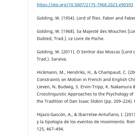
https://doi.org/10.5007/2175-7968.2023.e90393
Golding, W. (1954). Lord of flies. Faber and Fabe
Golding, W. (1968). Sa Majesté des Mouches [Lord
Dubled, Trad.). Le Livre de Poche.
Golding, W. (2011). O Senhor das Moscas [Lord of 
Trad.). Saraiva.
Hickmann, M., Hendriks, H., & Champaud, C. (200
Constraints on Motion in French and English Chil
Lieven, N. Budwig, S. Ervin-Tripp, K. Nakamura &
Crosslinguistic Approaches to the Psychology o
the Tradition of Dan Isaac Slobin (pp. 209–224).
Hijazo-Gascón, A., & Ibarretxe-Antuñano, I. (20
y la tipología de los eventos de movimiento. R
125, 467–494.