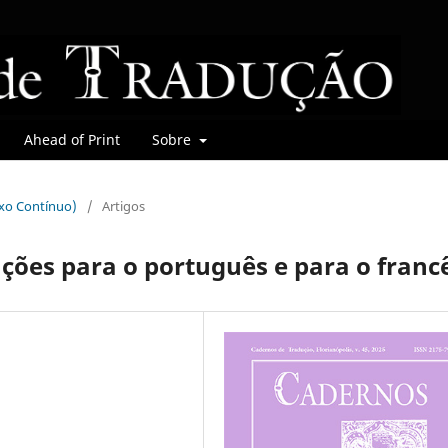
Ahead of Print
Sobre
uxo Contínuo)
/
Artigos
uções para o português e para o franc