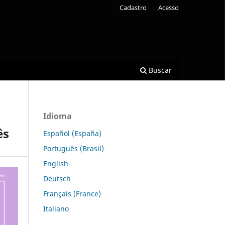
Cadastro
Acesso
Buscar
Idioma
ês
Español (España)
Português (Brasil)
English
Deutsch
Français (France)
Italiano