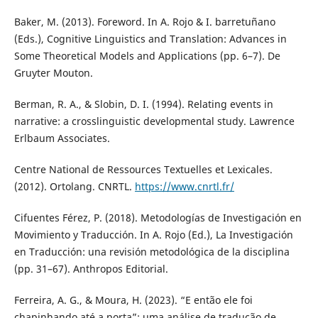
Baker, M. (2013). Foreword. In A. Rojo & I. barretuñano
(Eds.), Cognitive Linguistics and Translation: Advances in
Some Theoretical Models and Applications (pp. 6–7). De
Gruyter Mouton.
Berman, R. A., & Slobin, D. I. (1994). Relating events in
narrative: a crosslinguistic developmental study. Lawrence
Erlbaum Associates.
Centre National de Ressources Textuelles et Lexicales.
(2012). Ortolang. CNRTL.
https://www.cnrtl.fr/
Cifuentes Férez, P. (2018). Metodologías de Investigación en
Movimiento y Traducción. In A. Rojo (Ed.), La Investigación
en Traducción: una revisión metodológica de la disciplina
(pp. 31–67). Anthropos Editorial.
Ferreira, A. G., & Moura, H. (2023). “E então ele foi
chapinhando até a porta”: uma análise de tradução de