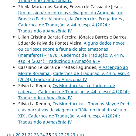
Traduzindo a Amazônia IV
Sheila Maria dos Santos, Enézia de Cássia de Jesus,
Um missionário entre os selvagens do Araguaia, no
Brasil: o Padre Vilanova, da Ordem dos Pregadores
,
Cadernos de Tradução: v. 44 n. esp. 4 (2024):
Traduzindo a Amazônia IV
Lilian Cristina Barata Pereira, Jônatas Barros e Barros,
Eduardo Paiva de Pontes Vieira,
Alguns dados novos
ou curiosos sobre a fauna do alto amazonas
(mamíferos) – 1870
,
Cadernos de Tradução: v. 44 n.
esp. 4 (2024): Traduzindo a Amazônia IV
Cassiano Teixeira de Freitas Fagundes,
A Ascenção ao
Monte Roraima
,
Cadernos de Tradução: v. 44 n. esp. 4
(2024): Traduzindo a Amazônia IV
Silvia La Regina,
Os Mundurukus cortadores de
cabeças
,
Cadernos de Tradução: v. 44 n. esp. 4 (2024):
Traduzindo a Amazônia IV
Silvia La Regina,
Os Mundurukus. Thomas Mayne Reid
e as narrativas de viagem na Itália no final do século
XIX
,
Cadernos de Tradução: v. 44 n. esp. 4 (2024):
Traduzindo a Amazônia IV
<<
<
20
21
22
23
24
25
26
27
28
29
>
>>