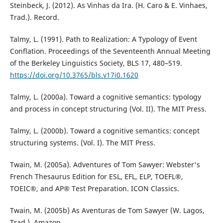
Steinbeck, J. (2012). As Vinhas da Ira. (H. Caro & E. Vinhaes,
Trad.). Record.
Talmy, L. (1991). Path to Realization: A Typology of Event
Conflation. Proceedings of the Seventeenth Annual Meeting
of the Berkeley Linguistics Society, BLS 17, 480–519.
https://doi.org/10.3765/bls.v17i0.1620
Talmy, L. (2000a). Toward a cognitive semantics: typology
and process in concept structuring (Vol. II). The MIT Press.
Talmy, L. (2000b). Toward a cognitive semantics: concept
structuring systems. (Vol. I). The MIT Press.
Twain, M. (2005a). Adventures of Tom Sawyer: Webster's
French Thesaurus Edition for ESL, EFL, ELP, TOEFL®,
TOEIC®, and AP® Test Preparation. ICON Classics.
Twain, M. (2005b) As Aventuras de Tom Sawyer (W. Lagos,
Trad.). Amazon.