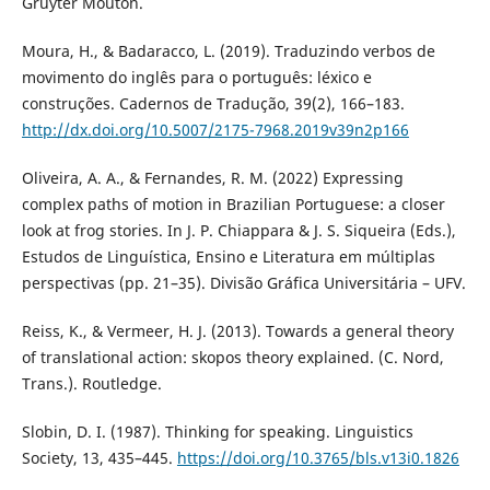
Gruyter Mouton.
Moura, H., & Badaracco, L. (2019). Traduzindo verbos de
movimento do inglês para o português: léxico e
construções. Cadernos de Tradução, 39(2), 166–183.
http://dx.doi.org/10.5007/2175-7968.2019v39n2p166
Oliveira, A. A., & Fernandes, R. M. (2022) Expressing
complex paths of motion in Brazilian Portuguese: a closer
look at frog stories. In J. P. Chiappara & J. S. Siqueira (Eds.),
Estudos de Linguística, Ensino e Literatura em múltiplas
perspectivas (pp. 21–35). Divisão Gráfica Universitária – UFV.
Reiss, K., & Vermeer, H. J. (2013). Towards a general theory
of translational action: skopos theory explained. (C. Nord,
Trans.). Routledge.
Slobin, D. I. (1987). Thinking for speaking. Linguistics
Society, 13, 435–445.
https://doi.org/10.3765/bls.v13i0.1826