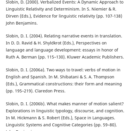
Slobin, D. (2000). Verbalized Events: A Dynamic Approach to
Linguistic Relativity and Determinism. In S. Niemier & R.
Dirven (Eds.), Evidence for linguistic relativity (pp. 107-138)
John Benjamins.
Slobin, D. I. (2004). Relating narrative events in translation.
In D. D. Ravid & H. Shyldkrot (Eds.), Perspectives on
language and language development: essays in honor of
Ruth A. Berman (pp. 115–130). Kluwer Academic Publishers.
Slobin, D. I. (2006a). Two ways to travel: verbs of motion in
English and Spanish. In M. Shibatani & S. A. Thompson
(Eds.), Grammatical constructions: their form and meaning
(pp. 195–219). Claredon Press.
Slobin, D. I. (2006b). What makes manner of motion salient?
Explorations in linguistic typology, discourse, and cognition.
In M. Hickmann & S. Robert (Eds.), Space in Languages.
Linguistic Systems and Cognitive Categories (pp. 59–80).