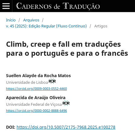
Início
/
Arquivos
/
v. 45 (2025): Edição Regular (Fluxo Contínuo)
/
Artigos
Climb, creep e fall em traduções
para o português e para o francês
Suellen Alayde da Rocha Matos
Universidade de Lisboa
https://orcid.org/0009-0003-0552-4460
Aparecida de Araújo Oliveira
Universidade Federal de Viçosa
https://orcid.org/0000-0002-8888-6496
DOI:
https://doi.org/10.5007/2175-7968.2025.e100278