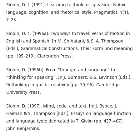
Slobin, D. I. (1991). Learning to think for speaking: Native
language, cognition, and rhetorical style. Pragmatics, 1(1),
7–25.
Slobin, D. 1. (1996a). Two ways to travel: Verbs of motion in
English and Spanish. In M. Shibatani, & S. A. Thompson
(Eds.), Grammatical Constructions. Their Form und meaning
(pp. 195–219). Clarendon Press.
Slobin, D. (1996b). From “thought and language” to
“thinking for speaking”. In J. Gumperz, & S. Levinson (Eds.),
Rethinking linguistic relativity (pp. 70–96). Cambridge
University Press.
Slobin, D. (1997). Mind, code, and text. In: J. Bybee, J.
Haiman & S. Thompson (Eds.), Essays on language function
and language type: dedicated to T. Givón (pp. 437–467).
John Benjamins.