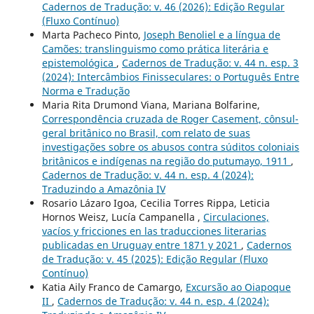
Cadernos de Tradução: v. 46 (2026): Edição Regular
(Fluxo Contínuo)
Marta Pacheco Pinto,
Joseph Benoliel e a língua de
Camões: translinguismo como prática literária e
epistemológica
,
Cadernos de Tradução: v. 44 n. esp. 3
(2024): Intercâmbios Finisseculares: o Português Entre
Norma e Tradução
Maria Rita Drumond Viana, Mariana Bolfarine,
Correspondência cruzada de Roger Casement, cônsul-
geral britânico no Brasil, com relato de suas
investigações sobre os abusos contra súditos coloniais
britânicos e indígenas na região do putumayo, 1911
,
Cadernos de Tradução: v. 44 n. esp. 4 (2024):
Traduzindo a Amazônia IV
Rosario Lázaro Igoa, Cecilia Torres Rippa, Leticia
Hornos Weisz, Lucía Campanella ,
Circulaciones,
vacíos y fricciones en las traducciones literarias
publicadas en Uruguay entre 1871 y 2021
,
Cadernos
de Tradução: v. 45 (2025): Edição Regular (Fluxo
Contínuo)
Katia Aily Franco de Camargo,
Excursão ao Oiapoque
II
,
Cadernos de Tradução: v. 44 n. esp. 4 (2024):