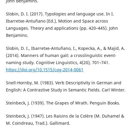
John Benjamins.
Slobin, D. I. (2017). Typologies and language use. In I.
Ibarretxe-Antuñano (Ed.), Motion and Space across
Languages. Theory and applications (pp. 420–445). John
Benjamins.
Slobin, D. I., Ibarretxe-Antuñano, I., Kopecka, A., & Majid, A.
(2014). Manners of human gait: a crosslinguistic event-
naming study. Cognitive Linguistics, 4(20), 701–741.
https://doi.org/10.1515/cog-2014-0061
Snell-Hornby, M. (1983). Verb Descriptivity in German and
English: A Contrastive Study in Semantic Fields. Carl Winter.
Steinbeck, J. (1939). The Grapes of Wrath. Penguin Books.
Steinbeck, J. (1947). Les Raisins de la Colère (M. Duhamel &
M. Coindreau, Trad.). Gallimard.