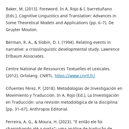
Baker, M. (2013). Foreword. In A. Rojo & I. barretuñano
(Eds.), Cognitive Linguistics and Translation: Advances in
Some Theoretical Models and Applications (pp. 6–7). De
Gruyter Mouton.
Berman, R. A., & Slobin, D. I. (1994). Relating events in
narrative: a crosslinguistic developmental study. Lawrence
Erlbaum Associates.
Centre National de Ressources Textuelles et Lexicales.
(2012). Ortolang. CNRTL.
https://www.cnrtl.fr/
Cifuentes Férez, P. (2018). Metodologías de Investigación en
Movimiento y Traducción. In A. Rojo (Ed.), La Investigación
en Traducción: una revisión metodológica de la disciplina
(pp. 31–67). Anthropos Editorial.
Ferreira, A. G., & Moura, H. (2023). “E então ele foi
chapinhando até a porta”: uma análise de tradução de