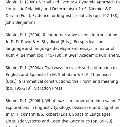
Slobin, D. (2000). Verbalized Events: A Dynamic Approach to
Linguistic Relativity and Determinism. In S. Niemier & R.
Dirven (Eds.), Evidence for linguistic relativity (pp. 107-138)
John Benjamins.
Slobin, D. I. (2004). Relating narrative events in translation.
In D. D. Ravid & H. Shyldkrot (Eds.), Perspectives on
language and language development: essays in honor of
Ruth A. Berman (pp. 115–130). Kluwer Academic Publishers.
Slobin, D. I. (2006a). Two ways to travel: verbs of motion in
English and Spanish. In M. Shibatani & S. A. Thompson
(Eds.), Grammatical constructions: their form and meaning
(pp. 195–219). Claredon Press.
Slobin, D. I. (2006b). What makes manner of motion salient?
Explorations in linguistic typology, discourse, and cognition.
In M. Hickmann & S. Robert (Eds.), Space in Languages.
Linguistic Systems and Cognitive Categories (pp. 59–80).