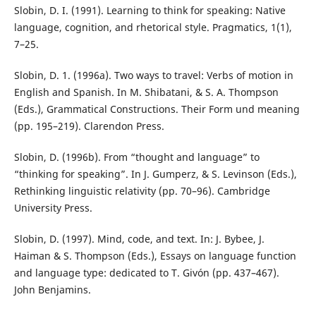
Slobin, D. I. (1991). Learning to think for speaking: Native
language, cognition, and rhetorical style. Pragmatics, 1(1),
7–25.
Slobin, D. 1. (1996a). Two ways to travel: Verbs of motion in
English and Spanish. In M. Shibatani, & S. A. Thompson
(Eds.), Grammatical Constructions. Their Form und meaning
(pp. 195–219). Clarendon Press.
Slobin, D. (1996b). From “thought and language” to
“thinking for speaking”. In J. Gumperz, & S. Levinson (Eds.),
Rethinking linguistic relativity (pp. 70–96). Cambridge
University Press.
Slobin, D. (1997). Mind, code, and text. In: J. Bybee, J.
Haiman & S. Thompson (Eds.), Essays on language function
and language type: dedicated to T. Givón (pp. 437–467).
John Benjamins.