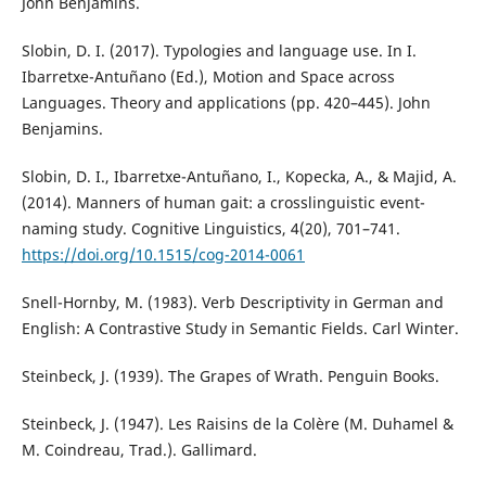
John Benjamins.
Slobin, D. I. (2017). Typologies and language use. In I.
Ibarretxe-Antuñano (Ed.), Motion and Space across
Languages. Theory and applications (pp. 420–445). John
Benjamins.
Slobin, D. I., Ibarretxe-Antuñano, I., Kopecka, A., & Majid, A.
(2014). Manners of human gait: a crosslinguistic event-
naming study. Cognitive Linguistics, 4(20), 701–741.
https://doi.org/10.1515/cog-2014-0061
Snell-Hornby, M. (1983). Verb Descriptivity in German and
English: A Contrastive Study in Semantic Fields. Carl Winter.
Steinbeck, J. (1939). The Grapes of Wrath. Penguin Books.
Steinbeck, J. (1947). Les Raisins de la Colère (M. Duhamel &
M. Coindreau, Trad.). Gallimard.