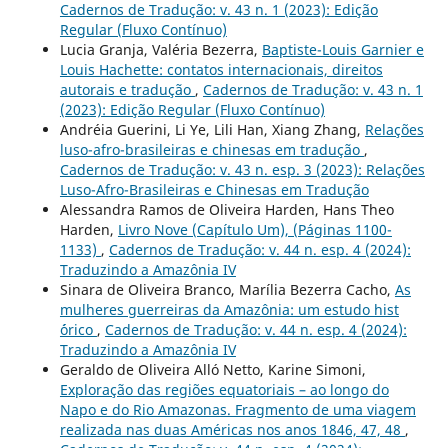
Cadernos de Tradução: v. 43 n. 1 (2023): Edição
Regular (Fluxo Contínuo)
Lucia Granja, Valéria Bezerra,
Baptiste-Louis Garnier e
Louis Hachette: contatos internacionais, direitos
autorais e tradução
,
Cadernos de Tradução: v. 43 n. 1
(2023): Edição Regular (Fluxo Contínuo)
Andréia Guerini, Li Ye, Lili Han, Xiang Zhang,
Relações
luso-afro-brasileiras e chinesas em tradução
,
Cadernos de Tradução: v. 43 n. esp. 3 (2023): Relações
Luso-Afro-Brasileiras e Chinesas em Tradução
Alessandra Ramos de Oliveira Harden, Hans Theo
Harden,
Livro Nove (Capítulo Um), (Páginas 1100-
1133)
,
Cadernos de Tradução: v. 44 n. esp. 4 (2024):
Traduzindo a Amazônia IV
Sinara de Oliveira Branco, Marília Bezerra Cacho,
As
mulheres guerreiras da Amazônia: um estudo hist
´órico
,
Cadernos de Tradução: v. 44 n. esp. 4 (2024):
Traduzindo a Amazônia IV
Geraldo de Oliveira Alló Netto, Karine Simoni,
Exploração das regiões equatoriais – ao longo do
Napo e do Rio Amazonas. Fragmento de uma viagem
realizada nas duas Américas nos anos 1846, 47, 48
,