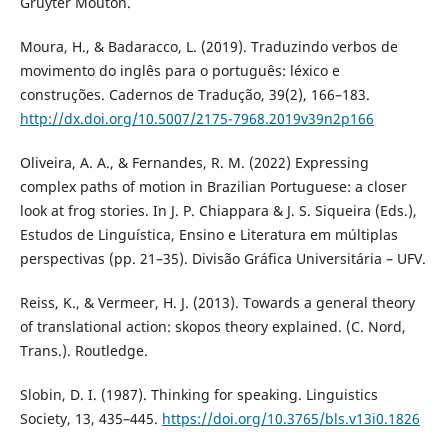
Gruyter Mouton.
Moura, H., & Badaracco, L. (2019). Traduzindo verbos de
movimento do inglês para o português: léxico e
construções. Cadernos de Tradução, 39(2), 166–183.
http://dx.doi.org/10.5007/2175-7968.2019v39n2p166
Oliveira, A. A., & Fernandes, R. M. (2022) Expressing
complex paths of motion in Brazilian Portuguese: a closer
look at frog stories. In J. P. Chiappara & J. S. Siqueira (Eds.),
Estudos de Linguística, Ensino e Literatura em múltiplas
perspectivas (pp. 21–35). Divisão Gráfica Universitária – UFV.
Reiss, K., & Vermeer, H. J. (2013). Towards a general theory
of translational action: skopos theory explained. (C. Nord,
Trans.). Routledge.
Slobin, D. I. (1987). Thinking for speaking. Linguistics
Society, 13, 435–445.
https://doi.org/10.3765/bls.v13i0.1826