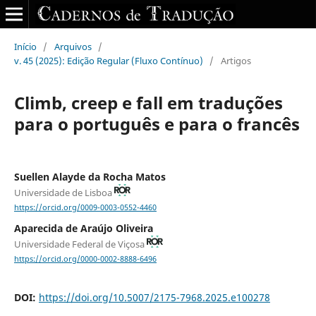
Início
/
Arquivos
/
v. 45 (2025): Edição Regular (Fluxo Contínuo)
/
Artigos
Climb, creep e fall em traduções
para o português e para o francês
Suellen Alayde da Rocha Matos
Universidade de Lisboa
https://orcid.org/0009-0003-0552-4460
Aparecida de Araújo Oliveira
Universidade Federal de Viçosa
https://orcid.org/0000-0002-8888-6496
DOI:
https://doi.org/10.5007/2175-7968.2025.e100278