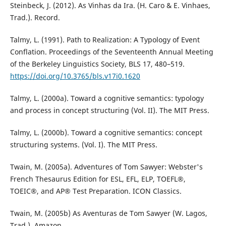
Steinbeck, J. (2012). As Vinhas da Ira. (H. Caro & E. Vinhaes,
Trad.). Record.
Talmy, L. (1991). Path to Realization: A Typology of Event
Conflation. Proceedings of the Seventeenth Annual Meeting
of the Berkeley Linguistics Society, BLS 17, 480–519.
https://doi.org/10.3765/bls.v17i0.1620
Talmy, L. (2000a). Toward a cognitive semantics: typology
and process in concept structuring (Vol. II). The MIT Press.
Talmy, L. (2000b). Toward a cognitive semantics: concept
structuring systems. (Vol. I). The MIT Press.
Twain, M. (2005a). Adventures of Tom Sawyer: Webster's
French Thesaurus Edition for ESL, EFL, ELP, TOEFL®,
TOEIC®, and AP® Test Preparation. ICON Classics.
Twain, M. (2005b) As Aventuras de Tom Sawyer (W. Lagos,
Trad.). Amazon.