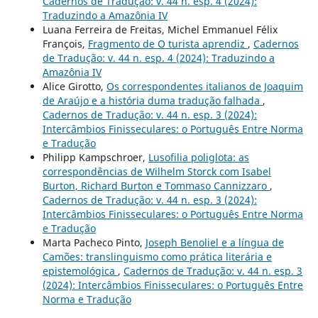
Cadernos de Tradução: v. 44 n. esp. 4 (2024):
Traduzindo a Amazônia IV
Luana Ferreira de Freitas, Michel Emmanuel Félix
François,
Fragmento de O turista aprendiz
,
Cadernos
de Tradução: v. 44 n. esp. 4 (2024): Traduzindo a
Amazônia IV
Alice Girotto,
Os correspondentes italianos de Joaquim
de Araújo e a história duma tradução falhada
,
Cadernos de Tradução: v. 44 n. esp. 3 (2024):
Intercâmbios Finisseculares: o Português Entre Norma
e Tradução
Philipp Kampschroer,
Lusofilia poliglota: as
correspondências de Wilhelm Storck com Isabel
Burton, Richard Burton e Tommaso Cannizzaro
,
Cadernos de Tradução: v. 44 n. esp. 3 (2024):
Intercâmbios Finisseculares: o Português Entre Norma
e Tradução
Marta Pacheco Pinto,
Joseph Benoliel e a língua de
Camões: translinguismo como prática literária e
epistemológica
,
Cadernos de Tradução: v. 44 n. esp. 3
(2024): Intercâmbios Finisseculares: o Português Entre
Norma e Tradução