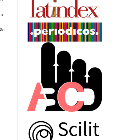
ou
ção