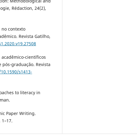
ation: Methodological and
ogie, Rédaction, 24(2),
ta no contexto
adêmico. Revista Gatilho,
61.2020.v19.27508
os acadêmico-científicos
e pós-graduação. Revista
g/10.1590/s1413-
roaches to literacy in
gman.
mic Paper Writing.
, 1–17.