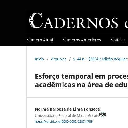
Número Atual
Números Anteriores
Notícias
Início
/
Arquivos
/
v. 44 n. 1 (2024): Edição Regula
Esforço temporal em proces
acadêmicas na área de ed
Norma Barbosa de Lima Fonseca
Universidade Federal de Minas Gerais
https://orcid.org/0000-0002-0207-4789