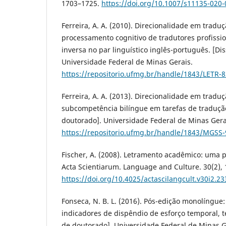
1703–1725.
https://doi.org/10.1007/s11135-020
Ferreira, A. A. (2010). Direcionalidade em tradu
processamento cognitivo de tradutores profissio
inversa no par linguístico inglês-português. [Di
Universidade Federal de Minas Gerais.
https://repositorio.ufmg.br/handle/1843/LETR-
Ferreira, A. A. (2013). Direcionalidade em traduç
subcompetência bilíngue em tarefas de tradução
doutorado]. Universidade Federal de Minas Gera
https://repositorio.ufmg.br/handle/1843/MGSS
Fischer, A. (2008). Letramento acadêmico: uma 
Acta Scientiarum. Language and Culture. 30(2),
https://doi.org/10.4025/actascilangcult.v30i2.23
Fonseca, N. B. L. (2016). Pós-edição monolíngue
indicadores de dispêndio de esforço temporal, té
de doutorado]. Universidade Federal de Minas G