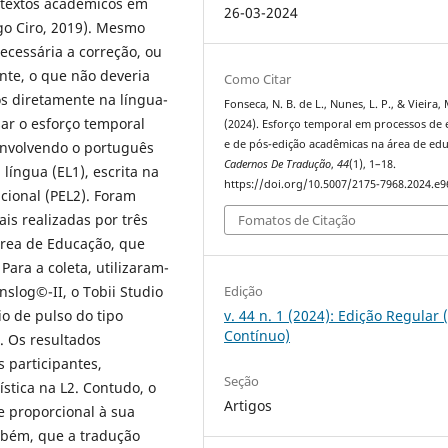
 textos acadêmicos em
26-03-2024
o Ciro, 2019). Mesmo
ecessária a correção, ou
nte, o que não deveria
Como Citar
s diretamente na língua-
Fonseca, N. B. de L., Nunes, L. P., & Vieira, 
sar o esforço temporal
(2024). Esforço temporal em processos de e
e de pós-edição acadêmicas na área de ed
 envolvendo o português
Cadernos De Tradução
,
44
(1), 1–18.
a língua (EL1), escrita na
https://doi.org/10.5007/2175-7968.2024.e
icional (PEL2). Foram
is realizadas por três
Fomatos de Citação
área de Educação, que
ara a coleta, utilizaram-
Edição
slog©-II, o Tobii Studio
v. 44 n. 1 (2024): Edição Regular 
o de pulso do tipo
Contínuo)
. Os resultados
participantes,
Seção
stica na L2. Contudo, o
Artigos
e proporcional à sua
mbém, que a tradução