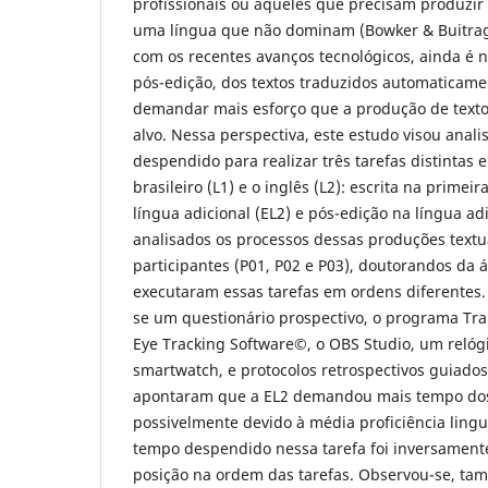
profissionais ou aqueles que precisam produzir
uma língua que não dominam (Bowker & Buitrag
com os recentes avanços tecnológicos, ainda é n
pós-edição, dos textos traduzidos automaticame
demandar mais esforço que a produção de texto
alvo. Nessa perspectiva, este estudo visou anali
despendido para realizar três tarefas distintas
brasileiro (L1) e o inglês (L2): escrita na primeir
língua adicional (EL2) e pós-edição na língua ad
analisados os processos dessas produções textua
participantes (P01, P02 e P03), doutorandos da 
executaram essas tarefas em ordens diferentes. P
se um questionário prospectivo, o programa Tran
Eye Tracking Software©, o OBS Studio, um relógi
smartwatch, e protocolos retrospectivos guiados
apontaram que a EL2 demandou mais tempo dos 
possivelmente devido à média proficiência linguí
tempo despendido nessa tarefa foi inversament
posição na ordem das tarefas. Observou-se, ta