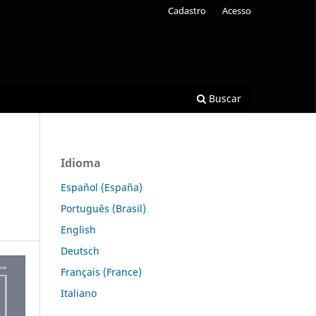
Cadastro
Acesso
Buscar
Idioma
Español (España)
Português (Brasil)
English
Deutsch
Français (France)
Italiano