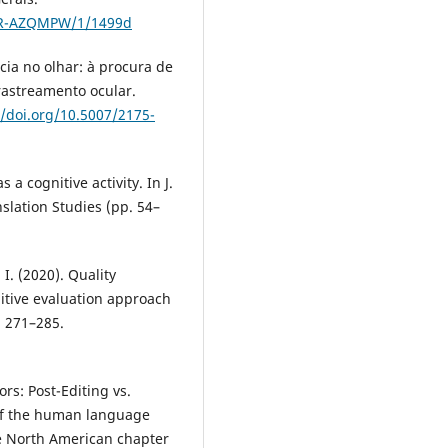
ETR-AZQMPW/1/1499d
ncia no olhar: à procura de
rastreamento ocular.
//doi.org/10.5007/2175-
s a cognitive activity. In J.
lation Studies (pp. 54–
 I. (2020). Quality
itive evaluation approach
, 271–285.
rs: Post-Editing vs.
s of the human language
e North American chapter