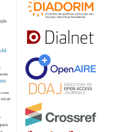
ução
a
 4.0
a
mente
mons
o com
inicial
r
 para
do