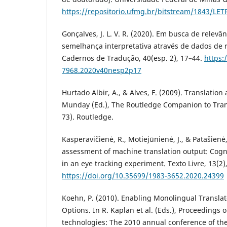
https://repositorio.ufmg.br/bitstream/1843/L
Gonçalves, J. L. V. R. (2020). Em busca de relevâ
semelhança interpretativa através de dados de 
Cadernos de Tradução, 40(esp. 2), 17–44.
https:
7968.2020v40nesp2p17
Hurtado Albir, A., & Alves, F. (2009). Translation a
Munday (Ed.), The Routledge Companion to Trans
73). Routledge.
Kasperavičienė, R., Motiejūnienė, J., & Patašienė,
assessment of machine translation output: Cogn
in an eye tracking experiment. Texto Livre, 13(2)
https://doi.org/10.35699/1983-3652.2020.24399
Koehn, P. (2010). Enabling Monolingual Translato
Options. In R. Kaplan et al. (Eds.), Proceeding
technologies: The 2010 annual conference of th