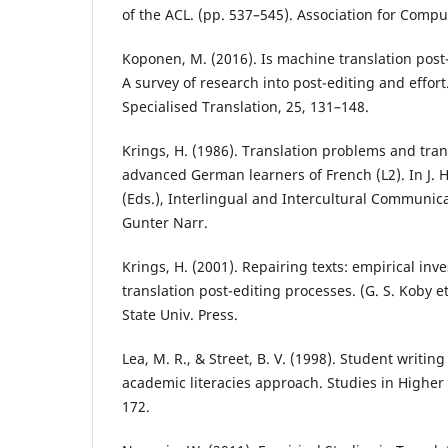
of the ACL. (pp. 537–545). Association for Comput
Koponen, M. (2016). Is machine translation post-
A survey of research into post-editing and effort
Specialised Translation, 25, 131–148.
Krings, H. (1986). Translation problems and trans
advanced German learners of French (L2). In J. 
(Eds.), Interlingual and Intercultural Communica
Gunter Narr.
Krings, H. (2001). Repairing texts: empirical inv
translation post-editing processes. (G. S. Koby et
State Univ. Press.
Lea, M. R., & Street, B. V. (1998). Student writin
academic literacies approach. Studies in Higher 
172.