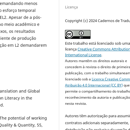
2, demandando menos
Licença
o esforço temporal
EL2. Apesar de a pós-
Copyright (c) 2024 Cadernos de Trad
 no meio acadêmico e
xos, os resultados
ciente de produção
Este trabalho está licenciado sob um
edição em L2 demandarem
licença
Creative Commons Attribution
International License
.
Autores mantêm os direitos autorais e
concedem à revista o direito de primeir
publicação, com o trabalho simultanea
licenciado sob a
Licença Creative Com
Atribuição 4.0 Internacional (CC BY)
que
ranslation and Global
permite o compartilhamento do trabalh
reconhecimento da autoria e publicação 
 Literacy in the
nesta revista.
d.
Autores têm autorização para assumi
 The potential of working
contratos adicionais separadamente,
uality & Quantity, 55,
distribuição não exclusiva da versão 