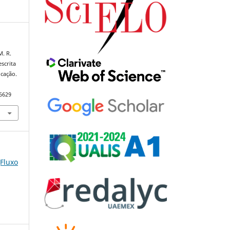
M. R.
scrita
ucação.
96629
(Fluxo