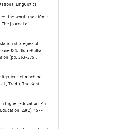
ational Linguistics.
editing worth the effort?
. The Journal of
lation strategies of
House & S. Blum-Kulka
tion (pp. 263–275).
estigations of machine
 al., Trad.). The Kent
g in higher education: An
Education, 23(2), 157–