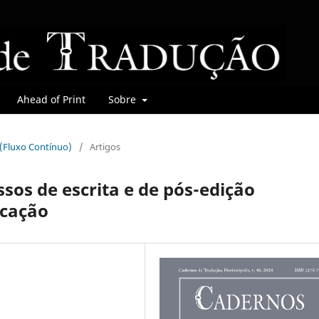
Ahead of Print
Sobre
r (Fluxo Contínuo)
/
Artigos
sos de escrita e de pós-edição
ucação