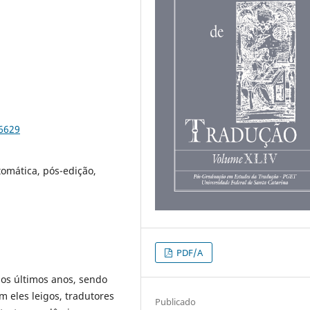
96629
tomática, pós-edição,
PDF/A
os últimos anos, sendo
m eles leigos, tradutores
Publicado