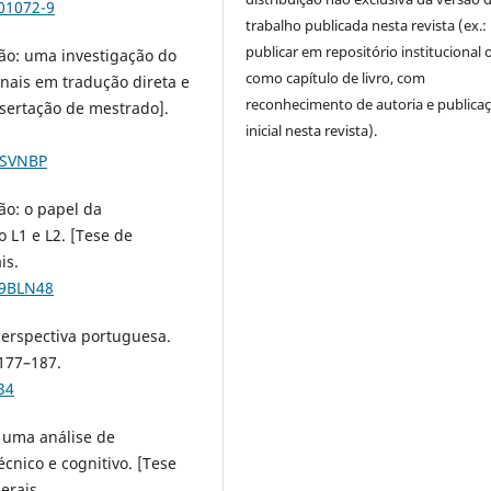
-01072-9
trabalho publicada nesta revista (ex.:
publicar em repositório institucional 
ção: uma investigação do
como capítulo de livro, com
nais em tradução direta e
reconhecimento de autoria e publica
ssertação de mestrado].
inicial nesta revista).
8SVNBP
ão: o papel da
 L1 e L2. [Tese de
is.
-9BLN48
perspectiva portuguesa.
 177–187.
34
: uma análise de
cnico e cognitivo. [Tese
erais.