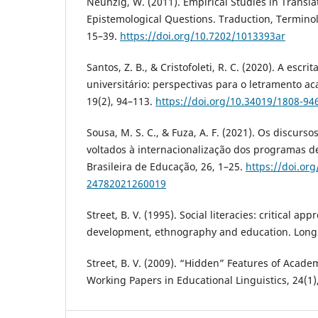
Neunzig, W. (2011). Empirical Studies in Transl
Epistemological Questions. Traduction, Terminol
15–39.
https://doi.org/10.7202/1013393ar
Santos, Z. B., & Cristofoleti, R. C. (2020). A escri
universitário: perspectivas para o letramento ac
19(2), 94–113.
https://doi.org/10.34019/1808-94
Sousa, M. S. C., & Fuza, A. F. (2021). Os discurs
voltados à internacionalização dos programas d
Brasileira de Educação, 26, 1–25.
https://doi.or
24782021260019
Street, B. V. (1995). Social literacies: critical app
development, ethnography and education. Lon
Street, B. V. (2009). “Hidden” Features of Acade
Working Papers in Educational Linguistics, 24(1)