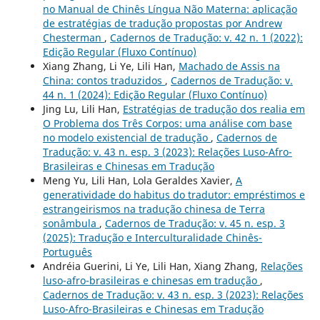
no Manual de Chinês Língua Não Materna: aplicação
de estratégias de tradução propostas por Andrew
Chesterman
,
Cadernos de Tradução: v. 42 n. 1 (2022):
Edição Regular (Fluxo Contínuo)
Xiang Zhang, Li Ye, Lili Han,
Machado de Assis na
China: contos traduzidos
,
Cadernos de Tradução: v.
44 n. 1 (2024): Edição Regular (Fluxo Contínuo)
Jing Lu, Lili Han,
Estratégias de tradução dos realia em
O Problema dos Três Corpos: uma análise com base
no modelo existencial de tradução
,
Cadernos de
Tradução: v. 43 n. esp. 3 (2023): Relações Luso-Afro-
Brasileiras e Chinesas em Tradução
Meng Yu, Lili Han, Lola Geraldes Xavier,
A
generatividade do habitus do tradutor: empréstimos e
estrangeirismos na tradução chinesa de Terra
sonâmbula
,
Cadernos de Tradução: v. 45 n. esp. 3
(2025): Tradução e Interculturalidade Chinês-
Português
Andréia Guerini, Li Ye, Lili Han, Xiang Zhang,
Relações
luso-afro-brasileiras e chinesas em tradução
,
Cadernos de Tradução: v. 43 n. esp. 3 (2023): Relações
Luso-Afro-Brasileiras e Chinesas em Tradução