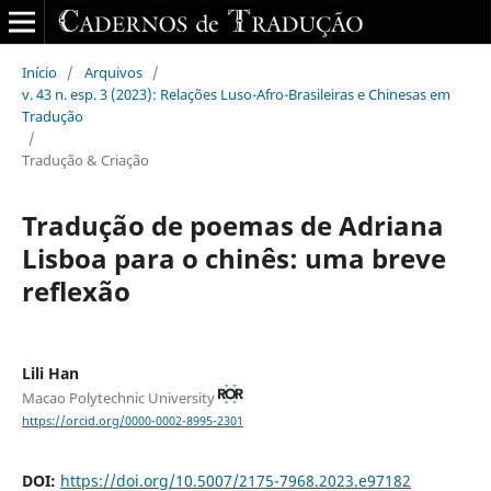
Início
/
Arquivos
/
v. 43 n. esp. 3 (2023): Relações Luso-Afro-Brasileiras e Chinesas em
Tradução
/
Tradução & Criação
Tradução de poemas de Adriana
Lisboa para o chinês: uma breve
reflexão
Lili Han
Macao Polytechnic University
https://orcid.org/0000-0002-8995-2301
DOI:
https://doi.org/10.5007/2175-7968.2023.e97182