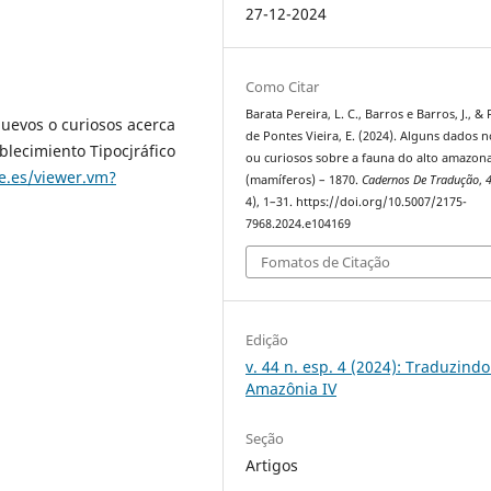
27-12-2024
Como Citar
Barata Pereira, L. C., Barros e Barros, J., & 
nuevos o curiosos acerca
de Pontes Vieira, E. (2024). Alguns dados 
blecimiento Tipocjráfico
ou curiosos sobre a fauna do alto amazon
e.es/viewer.vm?
(mamíferos) – 1870.
Cadernos De Tradução
,
4), 1–31. https://doi.org/10.5007/2175-
7968.2024.e104169
Fomatos de Citação
Edição
v. 44 n. esp. 4 (2024): Traduzindo
Amazônia IV
Seção
Artigos