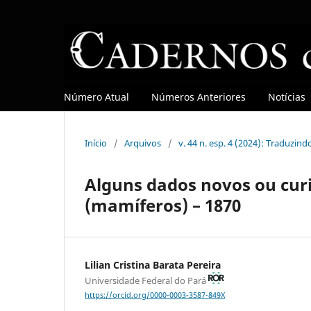
Número Atual
Números Anteriores
Notícias
Início
/
Arquivos
/
v. 44 n. esp. 4 (2024): Traduzin
Alguns dados novos ou cur
(mamíferos) – 1870
Lilian Cristina Barata Pereira
Universidade Federal do Pará
https://orcid.org/0000-0003-3587-849X