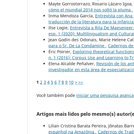
Mayte Gorrostorrazo, Rosario Lázaro Igoa, 
cómo el mundial 2014 nos soltó la pluma
Inma Mendoza García,
Entrevista con Ana 
traducción de la literatura para la infanci
Ilse Logie,
Entrevista a Rita De Maeseneer
esp. 1 (2020): Multilingualism and Cultura
Jean Godin des Odonais, Marie Helene Ca
para o Sr. De La Condamine
,
Cadernos de 
Éric Poirier,
Exploring theoretical function
n. 1 (2016): Corpus Use and Learning to Tr
Elena Alcalde Peñalver,
Revisión de los an
investigador en esta área de especializac
1
2
3
4
5
6
7
8
9
10
>
>>
Você também pode
iniciar uma pesquisa avança
Artigos mais lidos pelo mesmo(s) autor(e
Lilian Cristina Barata Pereira, Jônatas Bar
espanhol na Amazônia
,
Cadernos de Tradu