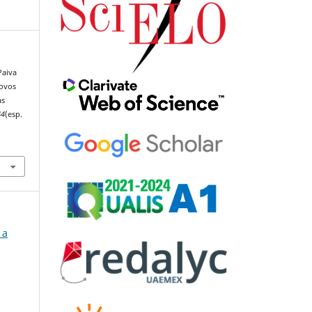
Paiva
novos
as
44
(esp.
 a