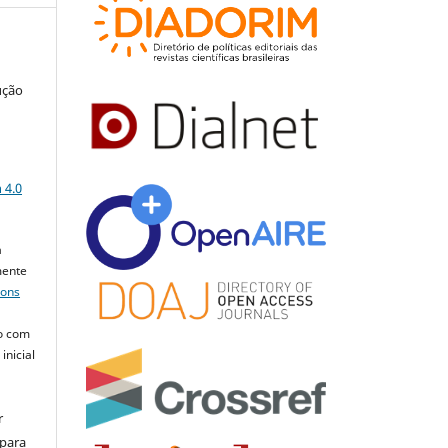
ução
a
 4.0
a
mente
mons
o com
inicial
r
 para