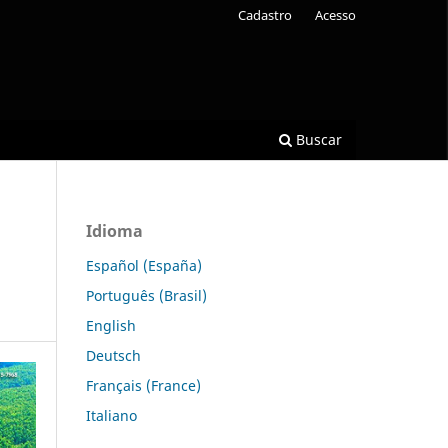
Cadastro
Acesso
Buscar
Idioma
Español (España)
Português (Brasil)
English
Deutsch
Français (France)
Italiano