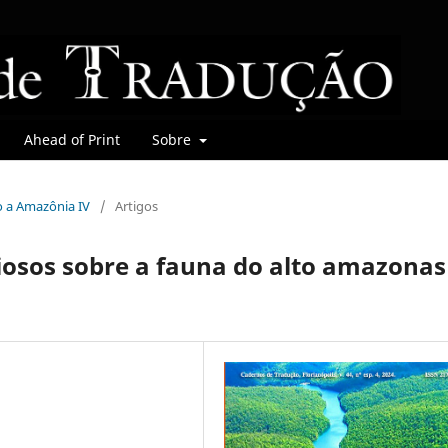
Ahead of Print
Sobre
do a Amazônia IV
/
Artigos
iosos sobre a fauna do alto amazonas