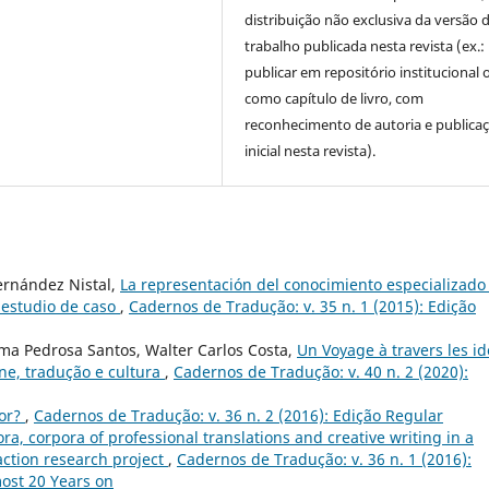
distribuição não exclusiva da versão 
trabalho publicada nesta revista (ex.:
publicar em repositório institucional 
como capítulo de livro, com
reconhecimento de autoria e publica
inicial nesta revista).
ernández Nistal,
La representación del conocimiento especializado
n estudio de caso
,
Cadernos de Tradução: v. 35 n. 1 (2015): Edição
ma Pedrosa Santos, Walter Carlos Costa,
Un Voyage à travers les i
ne, tradução e cultura
,
Cadernos de Tradução: v. 40 n. 2 (2020):
tor?
,
Cadernos de Tradução: v. 36 n. 2 (2016): Edição Regular
ra, corpora of professional translations and creative writing in a
 action research project
,
Cadernos de Tradução: v. 36 n. 1 (2016):
ost 20 Years on