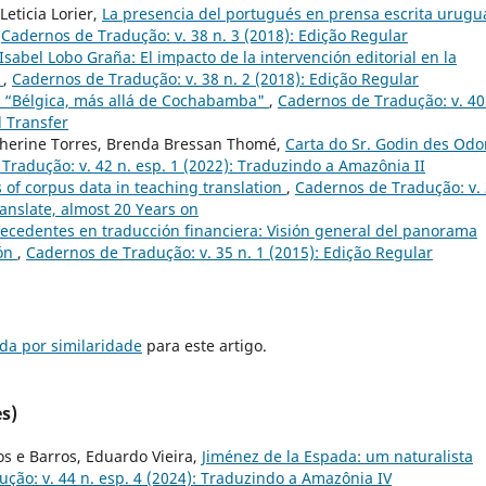
Leticia Lorier,
La presencia del portugués en prensa escrita urugu
,
Cadernos de Tradução: v. 38 n. 3 (2018): Edição Regular
Isabel Lobo Graña: El impacto de la intervención editorial en la
a
,
Cadernos de Tradução: v. 38 n. 2 (2018): Edição Regular
: “Bélgica, más allá de Cochabamba"
,
Cadernos de Tradução: v. 40
l Transfer
therine Torres, Brenda Bressan Thomé,
Carta do Sr. Godin des Odo
Tradução: v. 42 n. esp. 1 (2022): Traduzindo a Amazônia II
s of corpus data in teaching translation
,
Cadernos de Tradução: v.
anslate, almost 20 Years on
tecedentes en traducción financiera: Visión general del panorama
ión
,
Cadernos de Tradução: v. 35 n. 1 (2015): Edição Regular
da por similaridade
para este artigo.
s)
ros e Barros, Eduardo Vieira,
Jiménez de la Espada: um naturalista
ção: v. 44 n. esp. 4 (2024): Traduzindo a Amazônia IV