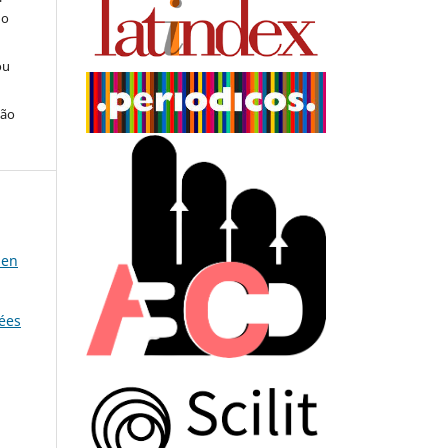
do
ou
ção
 en
dées