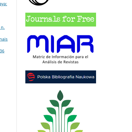
aya:
 n.
nais
 36