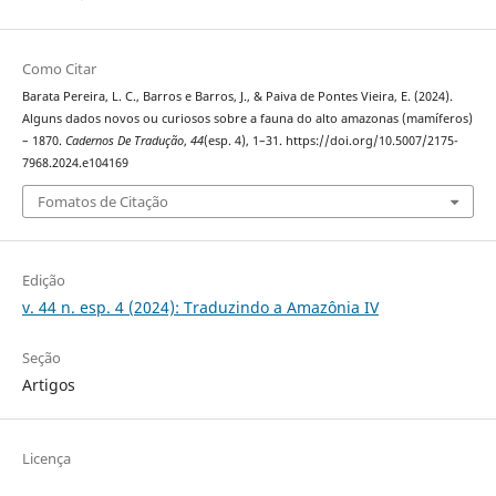
Como Citar
Barata Pereira, L. C., Barros e Barros, J., & Paiva de Pontes Vieira, E. (2024).
Alguns dados novos ou curiosos sobre a fauna do alto amazonas (mamíferos)
– 1870.
Cadernos De Tradução
,
44
(esp. 4), 1–31. https://doi.org/10.5007/2175-
7968.2024.e104169
Fomatos de Citação
Edição
v. 44 n. esp. 4 (2024): Traduzindo a Amazônia IV
Seção
Artigos
Licença