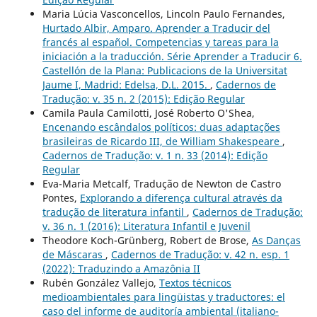
Maria Lúcia Vasconcellos, Lincoln Paulo Fernandes,
Hurtado Albir, Amparo. Aprender a Traducir del
francés al español. Competencias y tareas para la
iniciación a la traducción. Série Aprender a Traducir 6.
Castellón de la Plana: Publicacions de la Universitat
Jaume I, Madrid: Edelsa, D.L. 2015.
,
Cadernos de
Tradução: v. 35 n. 2 (2015): Edição Regular
Camila Paula Camilotti, José Roberto O'Shea,
Encenando escândalos políticos: duas adaptações
brasileiras de Ricardo III, de William Shakespeare
,
Cadernos de Tradução: v. 1 n. 33 (2014): Edição
Regular
Eva-Maria Metcalf, Tradução de Newton de Castro
Pontes,
Explorando a diferença cultural através da
tradução de literatura infantil
,
Cadernos de Tradução:
v. 36 n. 1 (2016): Literatura Infantil e Juvenil
Theodore Koch-Grünberg, Robert de Brose,
As Danças
de Máscaras
,
Cadernos de Tradução: v. 42 n. esp. 1
(2022): Traduzindo a Amazônia II
Rubén González Vallejo,
Textos técnicos
medioambientales para lingüistas y traductores: el
caso del informe de auditoría ambiental (italiano-