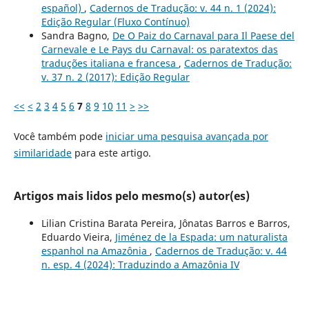
español)
,
Cadernos de Tradução: v. 44 n. 1 (2024):
Edição Regular (Fluxo Contínuo)
Sandra Bagno,
De O Paiz do Carnaval para Il Paese del
Carnevale e Le Pays du Carnaval: os paratextos das
traduções italiana e francesa
,
Cadernos de Tradução:
v. 37 n. 2 (2017): Edição Regular
<<
<
2
3
4
5
6
7
8
9
10
11
>
>>
Você também pode
iniciar uma pesquisa avançada por
similaridade
para este artigo.
Artigos mais lidos pelo mesmo(s) autor(es)
Lilian Cristina Barata Pereira, Jônatas Barros e Barros,
Eduardo Vieira,
Jiménez de la Espada: um naturalista
espanhol na Amazônia
,
Cadernos de Tradução: v. 44
n. esp. 4 (2024): Traduzindo a Amazônia IV