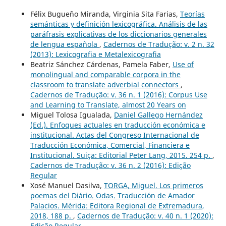
Félix Bugueño Miranda, Virginia Sita Farias,
Teorías
semánticas y definición lexicográfica. Análisis de las
paráfrasis explicativas de los diccionarios generales
de lengua española
,
Cadernos de Tradução: v. 2 n. 32
(2013): Lexicografia e Metalexicografia
Beatriz Sánchez Cárdenas, Pamela Faber,
Use of
monolingual and comparable corpora in the
classroom to translate adverbial connectors
,
Cadernos de Tradução: v. 36 n. 1 (2016): Corpus Use
and Learning to Translate, almost 20 Years on
Miguel Tolosa Igualada,
Daniel Gallego Hernández
(Ed.). Enfoques actuales en traducción económica e
institucional. Actas del Congreso Internacional de
Traducción Económica, Comercial, Financiera e
Institucional. Suiça: Editorial Peter Lang, 2015. 254 p.
,
Cadernos de Tradução: v. 36 n. 2 (2016): Edição
Regular
Xosé Manuel Dasilva,
TORGA, Miguel. Los primeros
poemas del Diário. Odas. Traducción de Amador
Palacios. Mérida: Editora Regional de Extremadura,
2018, 188 p.
,
Cadernos de Tradução: v. 40 n. 1 (2020):
Edição Regular