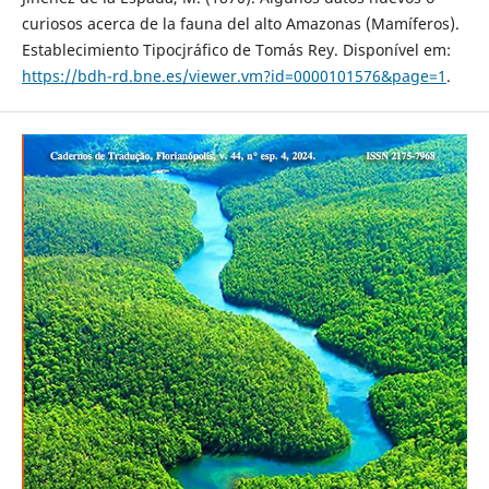
curiosos acerca de la fauna del alto Amazonas (Mamíferos).
Establecimiento Tipocjráfico de Tomás Rey. Disponível em:
https://bdh-rd.bne.es/viewer.vm?id=0000101576&page=1
.