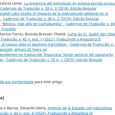
Leticia Lorier,
La presencia del portugués en prensa escrita urugu
,
Cadernos de Tradução: v. 38 n. 3 (2018): Edição Regular
Isabel Lobo Graña: El impacto de la intervención editorial en la
a
,
Cadernos de Tradução: v. 38 n. 2 (2018): Edição Regular
: “Bélgica, más allá de Cochabamba"
,
Cadernos de Tradução: v. 40
l Transfer
therine Torres, Brenda Bressan Thomé,
Carta do Sr. Godin des Odo
Tradução: v. 42 n. esp. 1 (2022): Traduzindo a Amazônia II
s of corpus data in teaching translation
,
Cadernos de Tradução: v.
anslate, almost 20 Years on
tecedentes en traducción financiera: Visión general del panorama
ión
,
Cadernos de Tradução: v. 35 n. 1 (2015): Edição Regular
da por similaridade
para este artigo.
s)
ros e Barros, Eduardo Vieira,
Jiménez de la Espada: um naturalista
ção: v. 44 n. esp. 4 (2024): Traduzindo a Amazônia IV