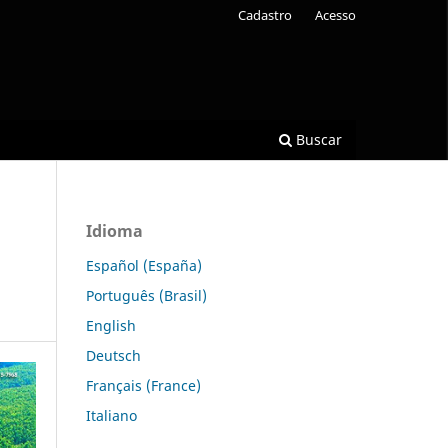
Cadastro
Acesso
Buscar
Idioma
Español (España)
Português (Brasil)
English
Deutsch
Français (France)
Italiano