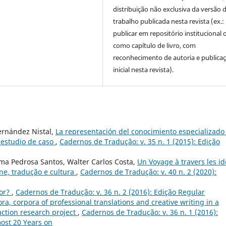
distribuição não exclusiva da versão 
trabalho publicada nesta revista (ex.:
publicar em repositório institucional 
como capítulo de livro, com
reconhecimento de autoria e publica
inicial nesta revista).
ernández Nistal,
La representación del conocimiento especializado
n estudio de caso
,
Cadernos de Tradução: v. 35 n. 1 (2015): Edição
ma Pedrosa Santos, Walter Carlos Costa,
Un Voyage à travers les i
ne, tradução e cultura
,
Cadernos de Tradução: v. 40 n. 2 (2020):
tor?
,
Cadernos de Tradução: v. 36 n. 2 (2016): Edição Regular
ra, corpora of professional translations and creative writing in a
 action research project
,
Cadernos de Tradução: v. 36 n. 1 (2016):
ost 20 Years on