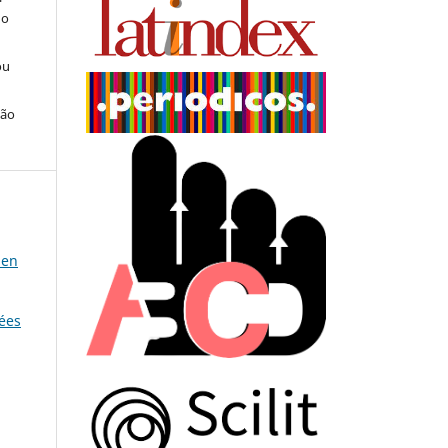
do
ou
ção
 en
dées