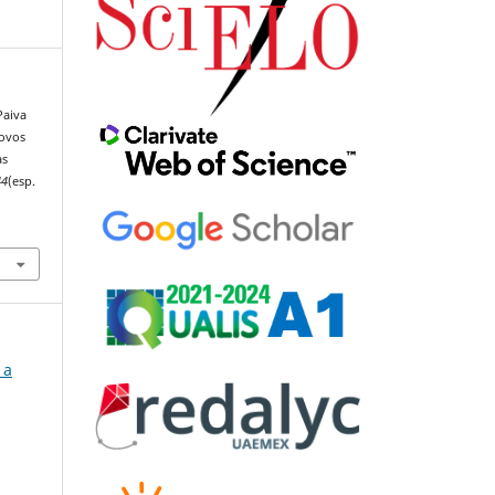
Paiva
novos
as
44
(esp.
 a