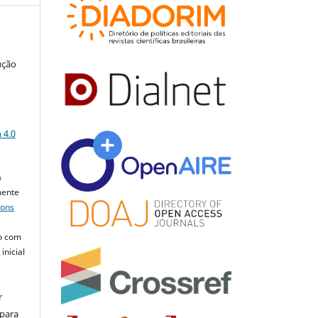
ução
a
 4.0
a
mente
mons
o com
inicial
r
 para