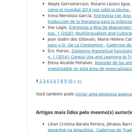
Mayte Gorrostorrazo, Rosario Lázaro Igoa, 
cómo el mundial 2014 nos soltó la pluma
Inma Mendoza García,
Entrevista con Ana 
traducción de la literatura para la infanci
Ilse Logie,
Entrevista a Rita De Maeseneer
esp. 1 (2020): Multilingualism and Cultura
Jean Godin des Odonais, Marie Helene Ca
para o Sr. De La Condamine
,
Cadernos de 
Éric Poirier,
Exploring theoretical function
n. 1 (2016): Corpus Use and Learning to Tr
Elena Alcalde Peñalver,
Revisión de los an
investigador en esta área de especializac
1
2
3
4
5
6
7
8
9
10
>
>>
Você também pode
iniciar uma pesquisa avança
Artigos mais lidos pelo mesmo(s) autor(e
Lilian Cristina Barata Pereira, Jônatas Bar
espanhol na Amazônia
,
Cadernos de Tradu