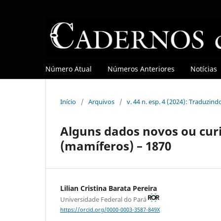
Número Atual
Números Anteriores
Notícias
Início
/
Arquivos
/
v. 44 n. esp. 4 (2024): Traduzin
Alguns dados novos ou cur
(mamíferos) – 1870
Lilian Cristina Barata Pereira
Universidade Federal do Pará
https://orcid.org/0000-0003-3587-849X