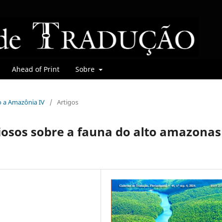
Ahead of Print
Sobre
do a Amazônia IV
/
Artigos
iosos sobre a fauna do alto amazonas