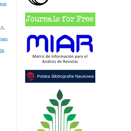
aya:
 n.
nais
 36