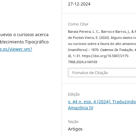
27-12-2024
Como Citar
Barata Pereira, L. C., Barros e Barros, J., & 
nuevos o curiosos acerca
de Pontes Vieira, E. (2024). Alguns dados 
blecimiento Tipocjráfico
ou curiosos sobre a fauna do alto amazon
e.es/viewer.vm?
(mamíferos) – 1870.
Cadernos De Tradução
,
4), 1–31. https://doi.org/10.5007/2175-
7968.2024.e104169
Fomatos de Citação
Edição
v. 44 n. esp. 4 (2024): Traduzindo
Amazônia IV
Seção
Artigos