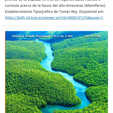
curiosos acerca de la fauna del alto Amazonas (Mamíferos).
Establecimiento Tipocjráfico de Tomás Rey. Disponível em:
https://bdh-rd.bne.es/viewer.vm?id=0000101576&page=1
.