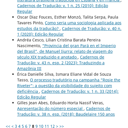
Cadernos de Tradução: v. 1 n. 25 (2010): Edição
Regular
Oscar Diaz Fouces, Esther Monzó, Talita Serpa, Paula
Tavares Pinto,
Como seria uma sociologia aplicada aos
estudos da tradução?
,
Cadernos de Tradução: v. 40 n.
1 (2020): Edição Regular
Andréa Cesco, Lilian Cristina Barata Pereira
Nascimento,
“Provincia del gran Pará en el Imperio
del Brasil”, de Manuel Ijurra: relato de viagem do
século XIX traduzido e anotado
,
Cadernos de
Tradução: v. 43 n. esp. 2 (2023): Traduzindo a
Amazônia III
Érica Danielle Silva, Ismara Eliane Vidal de Souza
Tasso,
O processo tradutório na campanha “Rosie the
Riveter”: a questão da visibilidade do sujeito com
deficiência
,
Cadernos de Tradução: v. 1 n. 33 (2014):
Edição Regular
Gilles Jean Abes, Eduardo Horta Nassif Veras,
Apresentação do número especial
,
Cadernos de
Tradução: v. 38 n. esp. (2018): Baudelaire 150 anos
<<
<
3
4
5
6
7
8
9
10
11
12
>
>>