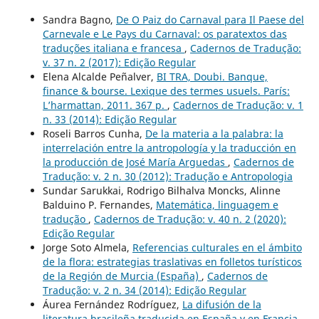
Sandra Bagno,
De O Paiz do Carnaval para Il Paese del
Carnevale e Le Pays du Carnaval: os paratextos das
traduções italiana e francesa
,
Cadernos de Tradução:
v. 37 n. 2 (2017): Edição Regular
Elena Alcalde Peñalver,
BI TRA, Doubi. Banque,
finance & bourse. Lexique des termes usuels. París:
L’harmattan, 2011. 367 p.
,
Cadernos de Tradução: v. 1
n. 33 (2014): Edição Regular
Roseli Barros Cunha,
De la materia a la palabra: la
interrelación entre la antropología y la traducción en
la producción de José María Arguedas
,
Cadernos de
Tradução: v. 2 n. 30 (2012): Tradução e Antropologia
Sundar Sarukkai, Rodrigo Bilhalva Moncks, Alinne
Balduino P. Fernandes,
Matemática, linguagem e
tradução
,
Cadernos de Tradução: v. 40 n. 2 (2020):
Edição Regular
Jorge Soto Almela,
Referencias culturales en el ámbito
de la flora: estrategias traslativas en folletos turísticos
de la Región de Murcia (España)
,
Cadernos de
Tradução: v. 2 n. 34 (2014): Edição Regular
Áurea Fernández Rodríguez,
La difusión de la
literatura brasileña traducida en España y en Francia
,