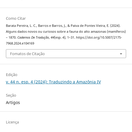
Como Citar
Barata Pereira, L. C., Barros e Barros, J., & Paiva de Pontes Vieira, E. (2024).
Alguns dados novos ou curiosos sobre a fauna do alto amazonas (mamíferos)
– 1870.
Cadernos De Tradução
,
44
(esp. 4), 1–31. https://doi.org/10.5007/2175-
7968.2024.e104169
Fomatos de Citação
Edição
v. 44 n. esp. 4 (2024): Traduzindo a Amazônia IV
Seção
Artigos
Licença