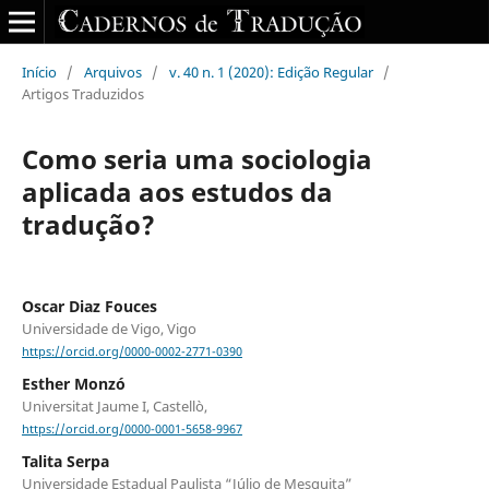
Início
/
Arquivos
/
v. 40 n. 1 (2020): Edição Regular
/
Artigos Traduzidos
Como seria uma sociologia
aplicada aos estudos da
tradução?
Oscar Diaz Fouces
Universidade de Vigo, Vigo
https://orcid.org/0000-0002-2771-0390
Esther Monzó
Universitat Jaume I, Castellò,
https://orcid.org/0000-0001-5658-9967
Talita Serpa
Universidade Estadual Paulista “Júlio de Mesquita”