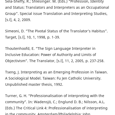
Sela-Sheffy, R.; Shlesinger. M. (Eds.) “Profession, Identity
and Status: Translators and Interpreters as an Occupational
Group”. Special issue Translation and Interpreting Studies,
[s.l], 4, 2, 2009.
Simeoni, D. “The Pivotal Status of the Translator’s Habitus”.
Target, [s.l], 10, 1, 1998, p. 1-39.
Thoutenhoofd, E. “The Sign Language Interpreter in
Inclusive Education: Power of Authority and Limits of
Objectivism”. The Translator, [s.l], 11, 2, 2005, p. 237-258.
Tseng, J. Interpreting as an Emerging Profession in Taiwan.
A Sociological Model. Taiwan: Fu Jen Catholic University.
Unpublished master thesis, 1992.
Turner, G. H. “Professionalisation of interpreting with the
community”. In: Wadensjö, C.; Englund D. B.; Nilsson, A.L.
(Eds.) The Critical Link 4: Professionalisation of interpreting
in the community. Amsterdam/Philadelphia: John