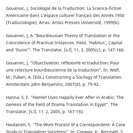
Gouanvic, J. Sociologie de la Traduction: La Science-fiction
Américaine dans L’espace culturel français des Annés 1950
(Traductologie). Arras: Artois Presses Université, 1999(b).
Gouanvic, J. A “Bourdieusian Theory of Translation or the
Coincidence of Practical Instances. Field, ‘Habitus’, Capital
and ‘Ilusio’”. The Translator, [s.l], 11, 2, 2005(c), p. 147-166.
Gouanvic, J. “Objectivation, réflexivité et traduction: Pour
une relecture bourdieusienne de la traduction”. In: Wolf,
M.; Fukari, A. (Eds.) Constructing a Socilogy of Translation.
Amsterdam: John Benjamins, 2007(d), p. 79-92.
Hanna, S. F. “Hamlet Lives Happily Ever After in Arabic: The
Genesis of the Field of Drama Translation in Egypt”. The
Translator, [s.l], 11: 2, 2005, p. 167-192.
Hautanen, S. “The Work Process of a Correspondent: A Case
Study in Translation Sociology”. In: Conway, K.; Bassnett, S.