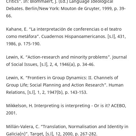
Critics”. In: Blommaert, J. (Ed.) Language Ideological
Debates. Berlin/New York: Mouton de Gruyter, 1999, p. 39-
66.
Kahane, E. “La interpretación de conferencias o el teatro
como metáfora”. Cuadernos Hispanoamericanos. [s.l], 431,
1986, p. 175-190.
Lewin, K. “Action-research and minority problems”. Journal
of Social Issues, [s.l], 2, 4, 1946(a), p. 34-46.
Lewin, K. “Frontiers in Group Dynamics: II. Channels of
Group Life; Social Planning and Action Research”. Human
Relations, [s.l], 1, 2, 1947(b), p. 143-153.
Mikkelson, H. Interpreting is interpreting - Or is it? ACEBO,
2001.
Millán-Valera, C. “Translation, Normalisation and Identity in
Galicia(n)”. Target, [s.l], 12, 2000, p. 267-282.