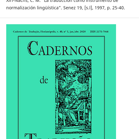
Xiri-Nachs, C. M. “La traducción como instrumento de
normalización lingüística”. Senez 19, [s.l], 1997, p. 25-40.