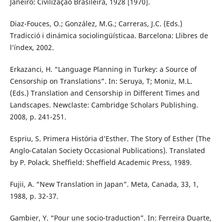
Janeiro: Civilização Brasileira, 1928 [1970].
Diaz-Fouces, O.; González, M.G.; Carreras, J.C. (Eds.)
Tradicció i dinámica sociolingüísticaa. Barcelona: Llibres de
l’índex, 2002.
Erkazanci, H. “Language Planning in Turkey: a Source of
Censorship on Translations”. In: Seruya, T; Moniz, M.L.
(Eds.) Translation and Censorship in Different Times and
Landscapes. Newclaste: Cambridge Scholars Publishing.
2008, p. 241-251.
Espriu, S. Primera História d’Esther. The Story of Esther (The
Anglo-Catalan Society Occasional Publications). Translated
by P. Polack. Sheffield: Sheffield Academic Press, 1989.
Fujii, A. “New Translation in Japan”. Meta, Canada, 33, 1,
1988, p. 32-37.
Gambier, Y. “Pour une socio-traduction”. In: Ferreira Duarte,