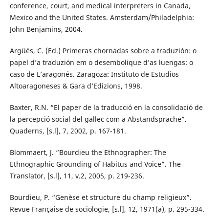
conference, court, and medical interpreters in Canada,
Mexico and the United States. Amsterdam/Philadelphia:
John Benjamins, 2004.
Argüés, C. (Ed.) Primeras chornadas sobre a traduzión: o
papel d’a traduzión em o desembolique d’as luengas: o
caso de L’aragonés. Zaragoza: Instituto de Estudios
Altoaragoneses & Gara d’Edizions, 1998.
Baxter, R.N. “El paper de la traducció en la consolidació de
la percepció social del gallec com a Abstandsprache”.
Quaderns, [s.l], 7, 2002, p. 167-181.
Blommaert, J. “Bourdieu the Ethnographer: The
Ethnographic Grounding of Habitus and Voice”. The
Translator, [s.l], 11, v.2, 2005, p. 219-236.
Bourdieu, P. “Genèse et structure du champ religieux”.
Revue Française de sociologie, [s.l], 12, 1971(a), p. 295-334.