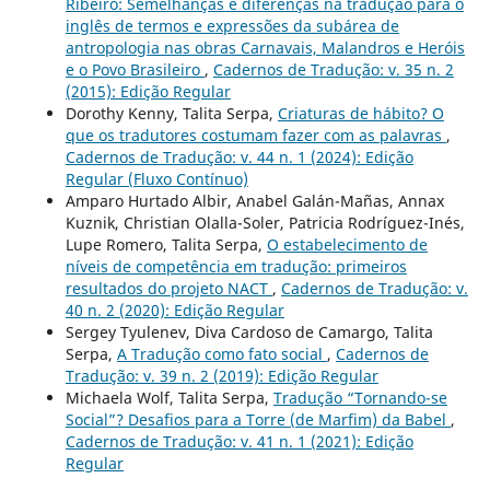
Ribeiro: Semelhanças e diferenças na tradução para o
inglês de termos e expressões da subárea de
antropologia nas obras Carnavais, Malandros e Heróis
e o Povo Brasileiro
,
Cadernos de Tradução: v. 35 n. 2
(2015): Edição Regular
Dorothy Kenny, Talita Serpa,
Criaturas de hábito? O
que os tradutores costumam fazer com as palavras
,
Cadernos de Tradução: v. 44 n. 1 (2024): Edição
Regular (Fluxo Contínuo)
Amparo Hurtado Albir, Anabel Galán-Mañas, Annax
Kuznik, Christian Olalla-Soler, Patricia Rodríguez-Inés,
Lupe Romero, Talita Serpa,
O estabelecimento de
níveis de competência em tradução: primeiros
resultados do projeto NACT
,
Cadernos de Tradução: v.
40 n. 2 (2020): Edição Regular
Sergey Tyulenev, Diva Cardoso de Camargo, Talita
Serpa,
A Tradução como fato social
,
Cadernos de
Tradução: v. 39 n. 2 (2019): Edição Regular
Michaela Wolf, Talita Serpa,
Tradução “Tornando-se
Social”? Desafios para a Torre (de Marfim) da Babel
,
Cadernos de Tradução: v. 41 n. 1 (2021): Edição
Regular