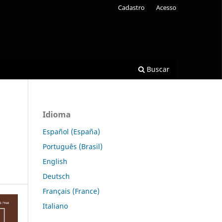
Cadastro
Acesso
Buscar
Idioma
Español (España)
Português (Brasil)
English
Deutsch
Français (France)
Italiano