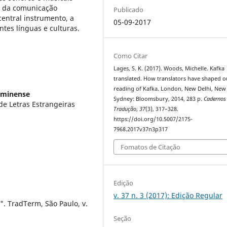
 da comunicação
Publicado
central instrumento, a
05-09-2017
tes línguas e culturas.
Como Citar
Lages, S. K. (2017). Woods, Michelle. Kafka
translated. How translators have shaped o
reading of Kafka. London, New Delhi, New
uminense
Sydney: Bloomsbury, 2014, 283 p.
Cadernos
de Letras Estrangeiras
Tradução
,
37
(3), 317–328.
https://doi.org/10.5007/2175-
7968.2017v37n3p317
Fomatos de Citação
Edição
v. 37 n. 3 (2017): Edição Regular
. TradTerm, São Paulo, v.
Seção