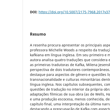
DOI:
https://doi.org/10.5007/2175-7968.2017v3
Resumo
A resenha procura apresentar os principais aspe
professora Michelle Woods a respeito da traduç
kafkiana em língua inglesa. Em seu primeiro e m
autora analisa quatro traduções que considera 
as primeiras tradutoras de Kafka, Milena Jesensk
perspectiva de dois tradutores contemporâneos.
destaque para aspectos de gênero e questões l
transnacionalidade e culturas minoritárias dent
língua inglesa. Nos capítulos subsequentes, co
questões de tradução no interior da própria obr
adaptações fílmicas de sua obra (as de Wells, H
e uma produção escocesa, menos conhecida, de C
capítulo final, uma interpretação da última narra
destacando a preocupação de Kafka com aspecto