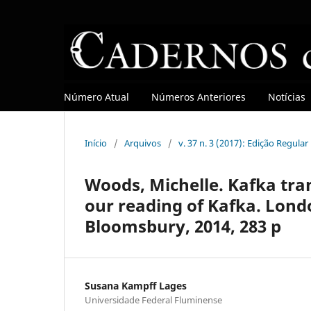
Número Atual
Números Anteriores
Notícias
Início
/
Arquivos
/
v. 37 n. 3 (2017): Edição Regular
Woods, Michelle. Kafka tra
our reading of Kafka. Lond
Bloomsbury, 2014, 283 p
Susana Kampff Lages
Universidade Federal Fluminense