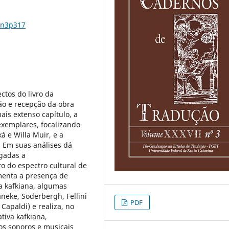
7n3p317
ctos do livro da
ão e recepção da obra
ais extenso capítulo, a
exemplares, focalizando
á e Willa Muir, e a
 Em suas análises dá
igadas a
ro do espectro cultural de
menta a presença de
a kafkiana, algumas
aneke, Soderbergh, Fellini
PDF
apaldi) e realiza, no
tiva kafkiana,
s sonoros e musicais