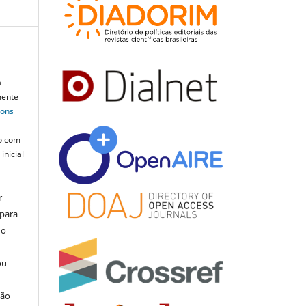
a
mente
mons
o com
inicial
r
 para
do
ou
ção