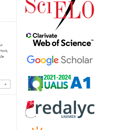
ur
 York,
 De