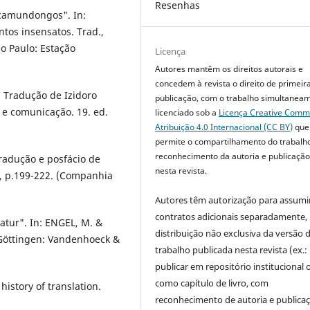
Resenhas
 camundongos". In:
tos insensatos. Trad.,
o Paulo: Estação
Licença
Autores mantêm os direitos autorais e
concedem à revista o direito de primeir
. Tradução de Izidoro
publicação, com o trabalho simultanea
ca e comunicação. 19. ed.
licenciado sob a
Licença Creative Com
Atribuição 4.0 Internacional (CC BY)
que
permite o compartilhamento do trabalh
reconhecimento da autoria e publicação 
Tradução e posfácio de
nesta revista.
5, p.199-222. (Companhia
Autores têm autorização para assumi
contratos adicionais separadamente,
atur". In: ENGEL, M. &
distribuição não exclusiva da versão 
 Göttingen: Vandenhoeck &
trabalho publicada nesta revista (ex.:
publicar em repositório institucional 
como capítulo de livro, com
history of translation.
reconhecimento de autoria e publica