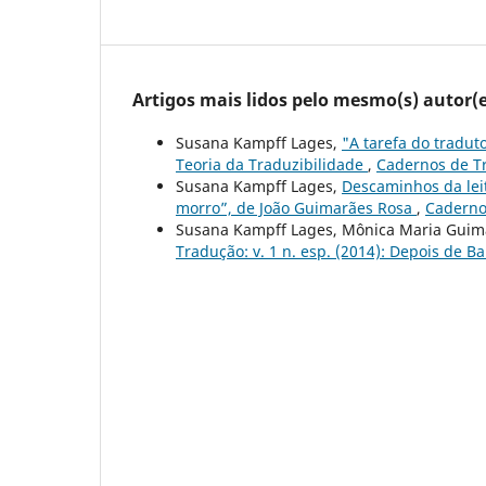
Artigos mais lidos pelo mesmo(s) autor(e
Susana Kampff Lages,
"A tarefa do tradu
Teoria da Traduzibilidade
,
Cadernos de Tr
Susana Kampff Lages,
Descaminhos da lei
morro”, de João Guimarães Rosa
,
Cadernos
Susana Kampff Lages, Mônica Maria Guim
Tradução: v. 1 n. esp. (2014): Depois de B