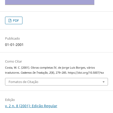
PDF
Publicado
01-01-2001
Como Citar
Costa, W. C. (2001). Obras completas IV, de Jorge Luis Borges, vários
tradutores.
Cadernos De Tradução
,
2
(8), 279–285. https://doi.org/10.5007/%x
Fomatos de Citação
Edição
v. 2 n. 8 (2001): Edição Regular