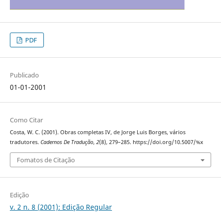
PDF
Publicado
01-01-2001
Como Citar
Costa, W. C. (2001). Obras completas IV, de Jorge Luis Borges, vários
tradutores.
Cadernos De Tradução
,
2
(8), 279–285. https://doi.org/10.5007/%x
Fomatos de Citação
Edição
v. 2 n. 8 (2001): Edição Regular