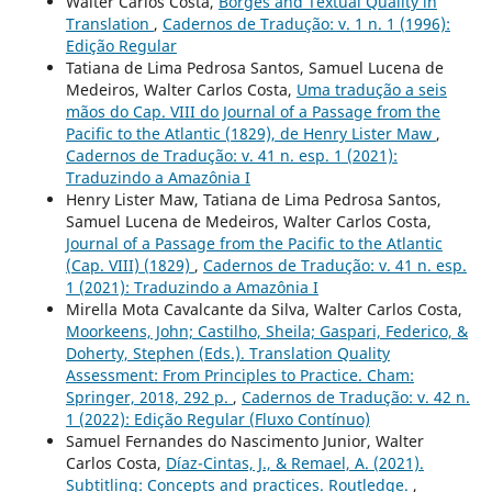
Walter Carlos Costa,
Borges and Textual Quality in
Translation
,
Cadernos de Tradução: v. 1 n. 1 (1996):
Edição Regular
Tatiana de Lima Pedrosa Santos, Samuel Lucena de
Medeiros, Walter Carlos Costa,
Uma tradução a seis
mãos do Cap. VIII do Journal of a Passage from the
Pacific to the Atlantic (1829), de Henry Lister Maw
,
Cadernos de Tradução: v. 41 n. esp. 1 (2021):
Traduzindo a Amazônia I
Henry Lister Maw, Tatiana de Lima Pedrosa Santos,
Samuel Lucena de Medeiros, Walter Carlos Costa,
Journal of a Passage from the Pacific to the Atlantic
(Cap. VIII) (1829)
,
Cadernos de Tradução: v. 41 n. esp.
1 (2021): Traduzindo a Amazônia I
Mirella Mota Cavalcante da Silva, Walter Carlos Costa,
Moorkeens, John; Castilho, Sheila; Gaspari, Federico, &
Doherty, Stephen (Eds.). Translation Quality
Assessment: From Principles to Practice. Cham:
Springer, 2018, 292 p.
,
Cadernos de Tradução: v. 42 n.
1 (2022): Edição Regular (Fluxo Contínuo)
Samuel Fernandes do Nascimento Junior, Walter
Carlos Costa,
Díaz-Cintas, J., & Remael, A. (2021).
Subtitling: Concepts and practices. Routledge.
,