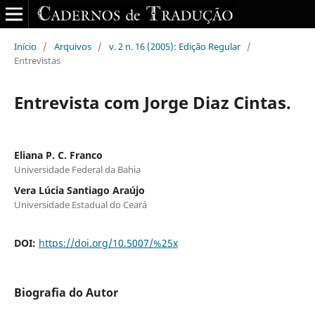
Início
/
Arquivos
/
v. 2 n. 16 (2005): Edição Regular
/
Entrevistas
Entrevista com Jorge Diaz Cintas.
Eliana P. C. Franco
Universidade Federal da Bahia
Vera Lúcia Santiago Araújo
Universidade Estadual do Ceará
DOI:
https://doi.org/10.5007/%25x
Biografia do Autor