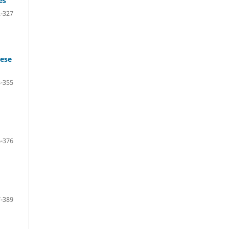
es
-327
tese
-355
-376
-389