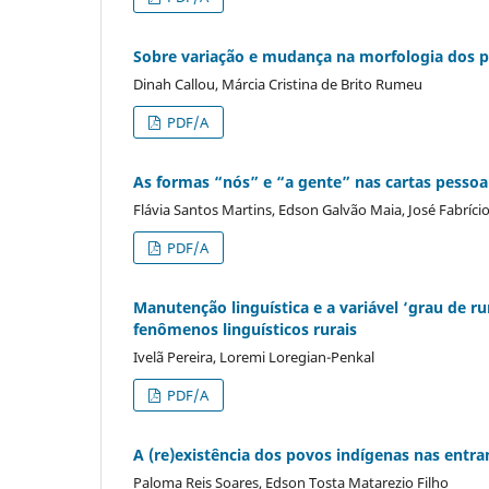
Sobre variação e mudança na morfologia dos pos
Dinah Callou, Márcia Cristina de Brito Rumeu
PDF/A
As formas “nós” e “a gente” nas cartas pessoai
Flávia Santos Martins, Edson Galvão Maia, José Fabríci
PDF/A
Manutenção linguística e a variável ‘grau de 
fenômenos linguísticos rurais
Ivelã Pereira, Loremi Loregian-Penkal
PDF/A
A (re)existência dos povos indígenas nas entran
Paloma Reis Soares, Edson Tosta Matarezio Filho