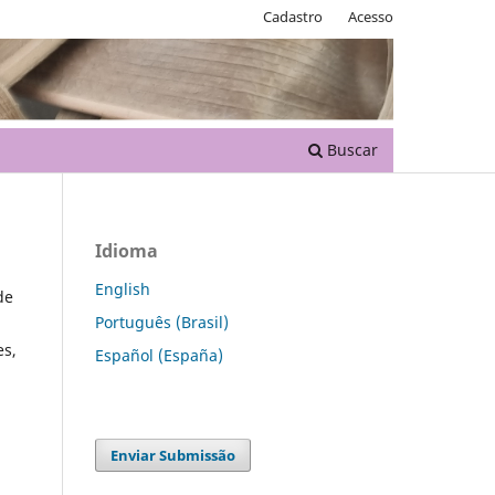
Cadastro
Acesso
Buscar
Idioma
English
de
Português (Brasil)
es,
Español (España)
Enviar Submissão