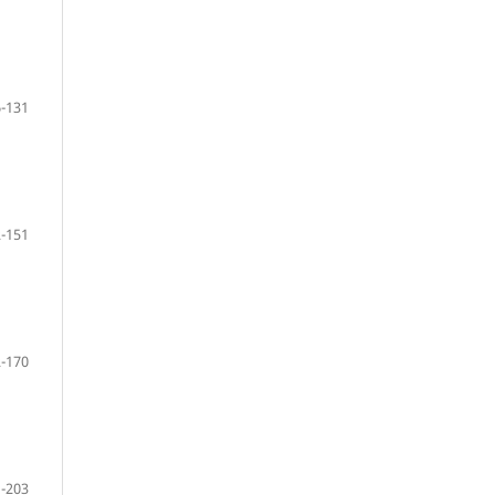
-131
-151
-170
-203