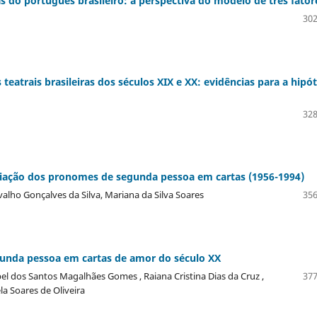
s do português brasileiro: a perspectiva do modelo de três fator
302
teatrais brasileiras dos séculos XIX e XX: evidências para a hipó
328
variação dos pronomes de segunda pessoa em cartas (1956-1994)
valho Gonçalves da Silva, Mariana da Silva Soares
356
gunda pessoa em cartas de amor do século XX
abel dos Santos Magalhães Gomes , Raiana Cristina Dias da Cruz ,
377
la Soares de Oliveira