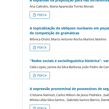
A expansão da preposição para nas ditransitiva
Ana Calindro, Maria Aparecida Torres Morais
PDF/A
A topicalização de oblíquos nucleares em peças 
de competição de gramáticas
Mônica Orsini, Marco Antonio Rocha Martins Martins
PDF/A
“Redes sociais e sociolinguística histórica”: 
Celia Lopes, Janine da Silva Barbosa, João Pedro de Car
PDF/A
A expressão pronominal de possessivos de se
Cristiane Namiuti, Carlos Wilson de Jesus Pedreira , Is
Mireia Lêda Silva Santos , Gabriela Santos Barros, Danie
PDF/A