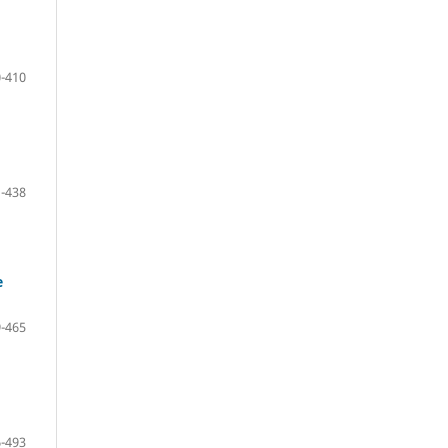
-410
-438
e
-465
-493