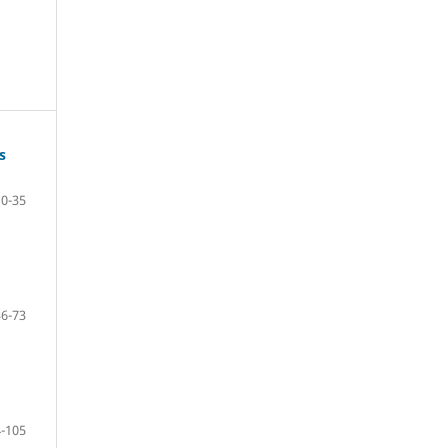
s
10-35
36-73
-105