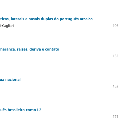
icas, laterais e nasais duplas do português arcaico
-Cagliari
106
herança, raízes, deriva e contato
132
gua nacional
152
guês brasileiro como L2
171