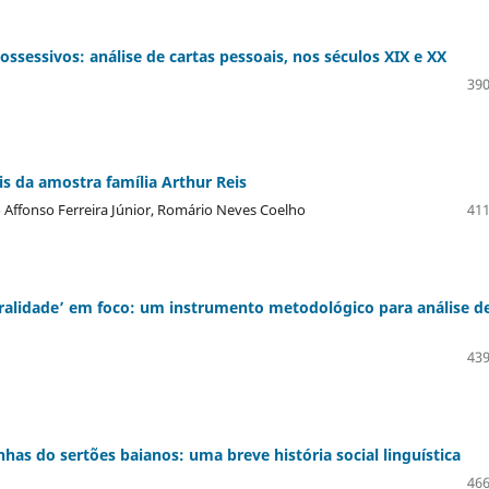
sessivos: análise de cartas pessoais, nos séculos XIX e XX
390
s da amostra família Arthur Reis
o Affonso Ferreira Júnior, Romário Neves Coelho
411
ruralidade’ em foco: um instrumento metodológico para análise d
439
has do sertões baianos: uma breve história social linguística
466